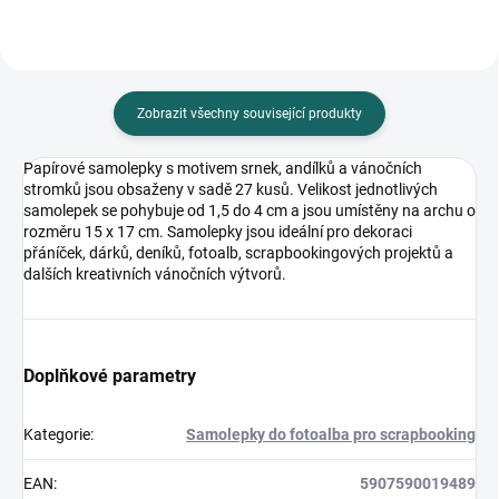
Zobrazit všechny související produkty
Papírové samolepky s motivem srnek, andílků a vánočních
stromků jsou obsaženy v sadě 27 kusů. Velikost jednotlivých
samolepek se pohybuje od 1,5 do 4 cm a jsou umístěny na archu o
rozměru 15 x 17 cm. Samolepky jsou ideální pro dekoraci
přáníček, dárků, deníků, fotoalb, scrapbookingových projektů a
dalších kreativních vánočních výtvorů.
Doplňkové parametry
Kategorie
:
Samolepky do fotoalba pro scrapbooking
EAN
:
5907590019489