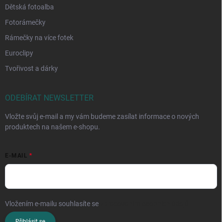
Dětská fotoalba
Fotorámečky
Rámečky na více fotek
Euroclipy
Tvořivost a dárky
ODEBÍRAT NEWSLETTER
Vložte svůj e-mail a my vám budeme zasílat informace o nových
produktech na našem e-shopu.
E-MAIL
Vložením e-mailu souhlasíte se
zpracováním osobních údajů
Přihlásit se