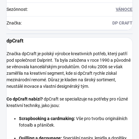
Sezónnost
:
VÁNOCE
Značka
:
DP CRAFT
dpCraft
Značka dpCraft je polský výrobce kreativních potřeb, který patří
pod společnost Dalprint. Ta byla založena v roce 1990 a původně
se věnovala kancelářským produktům. Od roku 2006 se však
zaměřila na kreativní segment, kde si dpCraft rychle získal
mezinárodní renomé. Důraz je kladen na široký sortiment,
neustálé inovace a vlastní designérský tým.
Co dpCraft nabízí?
dpCraft se specializuje na potřeby pro různé
kreativní techniky, jako jsou:
Scrapbooking a cardmaking:
Vše pro tvorbu originálních
fotoalb a přáníček.
Quilling a decoupage:
Speciální papíry, lepidla a doplňky