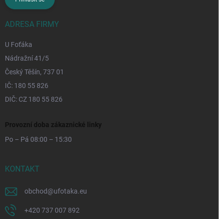
ADRESA FIRMY
U Foťáka
Nádražní 41/5
Český Těšín, 737 01
IČ: 180 55 826
DIČ: CZ 180 55 826
Provozní doba zákaznické linky
Po – Pá 08:00 – 15:30
KONTAKT
obchod
@
ufotaka.eu
+420 737 007 892