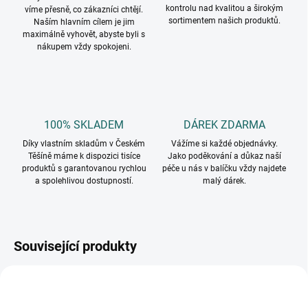
kontrolu nad kvalitou a širokým
víme přesně, co zákazníci chtějí.
sortimentem našich produktů.
Naším hlavním cílem je jim
maximálně vyhovět, abyste byli s
nákupem vždy spokojeni.
100% SKLADEM
DÁREK ZDARMA
Díky vlastním skladům v Českém
Vážíme si každé objednávky.
Těšíně máme k dispozici tisíce
Jako poděkování a důkaz naší
produktů s garantovanou rychlou
péče u nás v balíčku vždy najdete
a spolehlivou dostupností.
malý dárek.
Související produkty