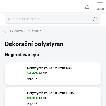
Přejít
na
obsah
Hledat
TVOŘIVOST A DÁRKY
Dekorační polystyren
Nejprodávanější
Polystyren koule 120 mm 4 ks
SKLADEM
(>10 KS)
197 Kč
Polystyren koule 100 mm 10 ks
SKLADEM
(>10 KS)
217 Kč