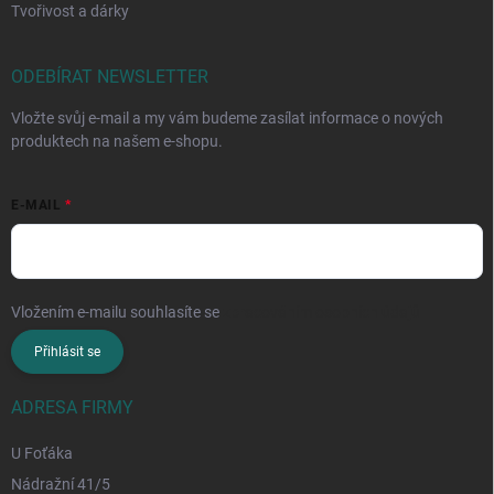
Tvořivost a dárky
ODEBÍRAT NEWSLETTER
Vložte svůj e-mail a my vám budeme zasílat informace o nových
produktech na našem e-shopu.
E-MAIL
Vložením e-mailu souhlasíte se
zpracováním osobních údajů
Přihlásit se
ADRESA FIRMY
U Foťáka
Nádražní 41/5