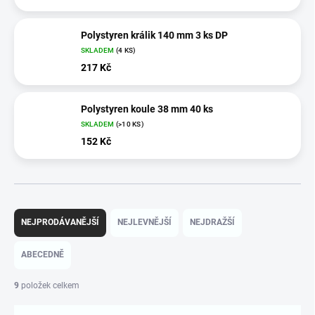
Polystyren králik 140 mm 3 ks DP
SKLADEM
(4 KS)
217 Kč
Polystyren koule 38 mm 40 ks
SKLADEM
(>10 KS)
152 Kč
Ř
a
NEJPRODÁVANĚJŠÍ
NEJLEVNĚJŠÍ
NEJDRAŽŠÍ
z
e
ABECEDNĚ
n
í
9
položek celkem
p
r