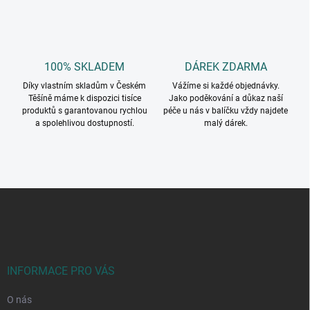
ý
p
i
s
u
100% SKLADEM
DÁREK ZDARMA
Díky vlastním skladům v Českém
Vážíme si každé objednávky.
Těšíně máme k dispozici tisíce
Jako poděkování a důkaz naší
produktů s garantovanou rychlou
péče u nás v balíčku vždy najdete
a spolehlivou dostupností.
malý dárek.
Z
á
p
a
t
í
INFORMACE PRO VÁS
O nás