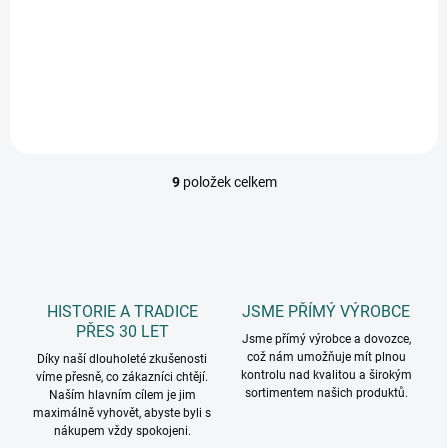
18 ks, kvalitní báze pro
vytváření různých kreativních
projektů
9
položek celkem
O
v
l
á
d
a
c
HISTORIE A TRADICE
JSME PŘÍMÝ VÝROBCE
í
PŘES 30 LET
p
Jsme přímý výrobce a dovozce,
což nám umožňuje mít plnou
r
Díky naší dlouholeté zkušenosti
kontrolu nad kvalitou a širokým
víme přesně, co zákazníci chtějí.
v
sortimentem našich produktů.
Naším hlavním cílem je jim
k
maximálně vyhovět, abyste byli s
y
nákupem vždy spokojeni.
v