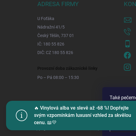
ADRESA FIRMY
KON
U Foťáka
Nádražní 41/5
Český Těšín, 737 01
IČ: 180 55 826
DIČ: CZ 180 55 826
Provozní doba zákaznické linky
Po – Pá 08:00 – 15:30
Také pečeme
vám zlepšili
🔥 Vinylová alba ve slevě až -68 %! Dopřejte
Je to v poř
svým vzpomínkám luxusní vzhled za skvělou
cenu. 📖💛
Nastaven
Copyright 2026
U Foťáka
. Všechna práva vyhrazena.