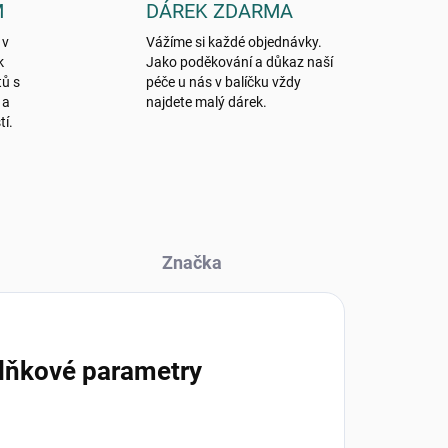
M
DÁREK ZDARMA
 v
Vážíme si každé objednávky.
k
Jako poděkování a důkaz naší
tů s
péče u nás v balíčku vždy
 a
najdete malý dárek.
tí.
Značka
lňkové parametry