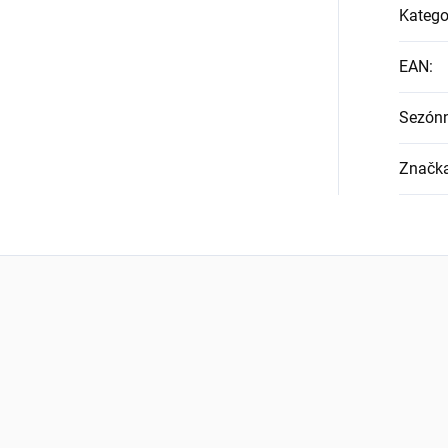
Katego
EAN
:
Sezón
Značk