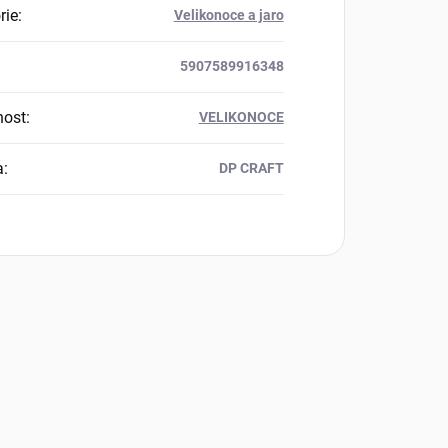
rie
:
Velikonoce a jaro
5907589916348
nost
:
VELIKONOCE
a
:
DP CRAFT