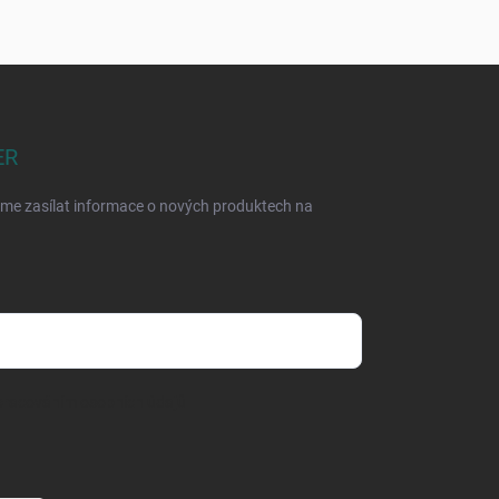
ER
eme zasílat informace o nových produktech na
pracováním osobních údajů