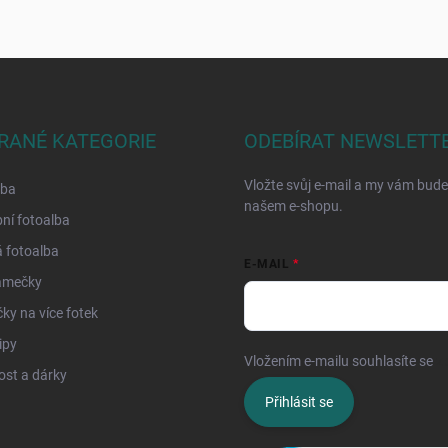
RANÉ KATEGORIE
ODEBÍRAT NEWSLETT
Vložte svůj e-mail a my vám bud
lba
našem e-shopu.
ní fotoalba
 fotoalba
E-MAIL
ámečky
y na více fotek
ipy
Vložením e-mailu souhlasíte se
z
ost a dárky
Přihlásit se