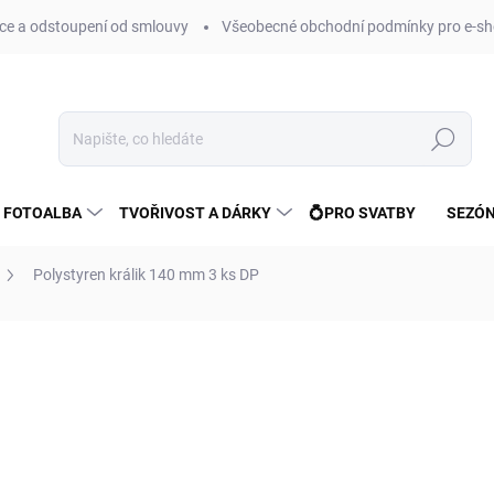
e a odstoupení od smlouvy
Všeobecné obchodní podmínky pro e-sh
Hledat
 FOTOALBA
TVOŘIVOST A DÁRKY
💍PRO SVATBY
SEZÓN
Polystyren králik 140 mm 3 ks DP
ní
ZNAČKA:
DP CRAFT
217 Kč
179 Kč bez DPH
Měrná
SKLADEM
(4 KS)
cena: