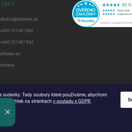
TAKT
obchod
@
ufotaka.eu
+420 737 007 892
+420 737 007 892
ufotaka.eu
ufotaka
 sušenky. Tedy soubory které používáme, abychom
S
 váš zážitek na stránkách
v souladu s GDPR
.
ádku?
í