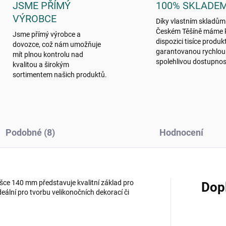
JSME PŘÍMÝ
100% SKLADE
VÝROBCE
Díky vlastním skladům
Českém Těšíně máme 
Jsme přímý výrobce a
dispozici tisíce produk
dovozce, což nám umožňuje
garantovanou rychlou
mít plnou kontrolu nad
spolehlivou dostupnos
kvalitou a širokým
sortimentem našich produktů.
Podobné (8)
Hodnocení
šce 140 mm představuje kvalitní základ pro
Dop
deální pro tvorbu velikonočních dekorací či