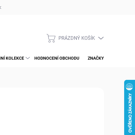
op ufotaka.eu
Ochrana osobních údajů GDPR
Blog
PRÁZDNÝ KOŠÍK
NÁKUPNÍ
KOŠÍK
NÍ KOLEKCE
HODNOCENÍ OBCHODU
ZNAČKY