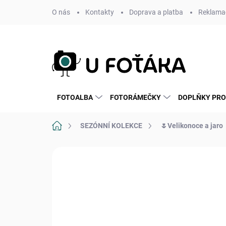
Přejít
O nás
Kontakty
Doprava a platba
Reklamac
na
obsah
FOTOALBA
FOTORÁMEČKY
DOPLŇKY PRO
Domů
SEZÓNNÍ KOLEKCE
🌷Velikonoce a jaro
Neohodnoceno
Podrobnosti hodnoce