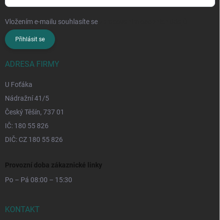
Vložením e-mailu souhlasíte se
zpracováním osobních údajů
Přihlásit se
ADRESA FIRMY
U Foťáka
Nádražní 41/5
Český Těšín, 737 01
IČ: 180 55 826
DIČ: CZ 180 55 826
Provozní doba zákaznické linky
Po – Pá 08:00 – 15:30
KONTAKT