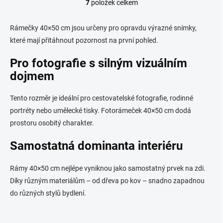
7
položek celkem
O
v
l
Rámečky 40×50 cm jsou určeny pro opravdu výrazné snímky,
á
které mají přitáhnout pozornost na první pohled.
d
a
Pro fotografie s silným vizuálním
c
í
dojmem
p
r
Tento rozměr je ideální pro cestovatelské fotografie, rodinné
v
k
portréty nebo umělecké tisky. Fotorámeček 40×50 cm dodá
y
prostoru osobitý charakter.
v
ý
Samostatná dominanta interiéru
p
i
s
Rámy 40×50 cm nejlépe vyniknou jako samostatný prvek na zdi.
u
Díky různým materiálům – od dřeva po kov – snadno zapadnou
do různých stylů bydlení.