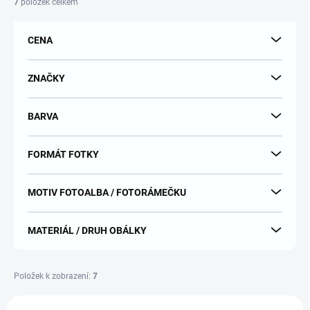
7
položek celkem
p
r
CENA
o
d
u
ZNAČKY
k
t
BARVA
ů
FORMÁT FOTKY
MOTIV FOTOALBA / FOTORÁMEČKU
MATERIÁL / DRUH OBÁLKY
Položek k zobrazení:
7
V