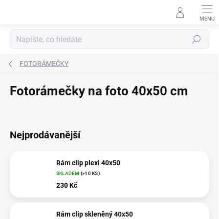
Přejít
na
obsah
Hledat
FOTORÁMEČKY
Fotorámečky na foto 40x50 cm
Nejprodávanější
Rám clip plexi 40x50
SKLADEM
(>10 KS)
230 Kč
Rám clip skleněný 40x50