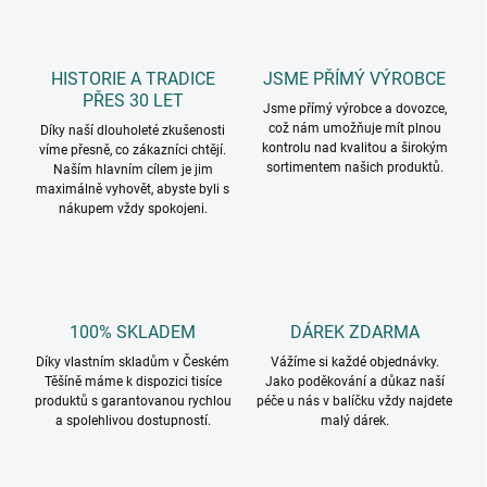
HISTORIE A TRADICE
JSME PŘÍMÝ VÝROBCE
PŘES 30 LET
Jsme přímý výrobce a dovozce,
což nám umožňuje mít plnou
Díky naší dlouholeté zkušenosti
kontrolu nad kvalitou a širokým
víme přesně, co zákazníci chtějí.
sortimentem našich produktů.
Naším hlavním cílem je jim
maximálně vyhovět, abyste byli s
nákupem vždy spokojeni.
100% SKLADEM
DÁREK ZDARMA
Díky vlastním skladům v Českém
Vážíme si každé objednávky.
Těšíně máme k dispozici tisíce
Jako poděkování a důkaz naší
produktů s garantovanou rychlou
péče u nás v balíčku vždy najdete
a spolehlivou dostupností.
malý dárek.