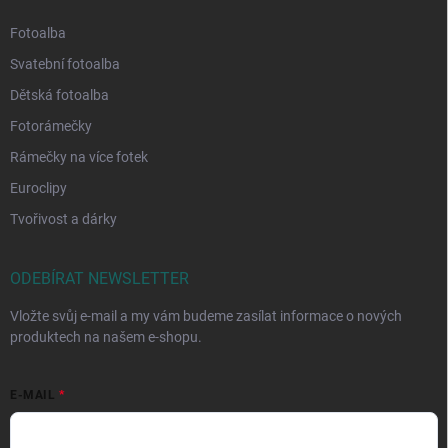
Fotoalba
Svatební fotoalba
Dětská fotoalba
Fotorámečky
Rámečky na více fotek
Euroclipy
Tvořivost a dárky
ODEBÍRAT NEWSLETTER
Vložte svůj e-mail a my vám budeme zasílat informace o nových
produktech na našem e-shopu.
E-MAIL