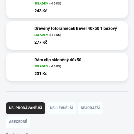
SKLADEM
(>10 KS)
243 Kč
Dřevěný fotorámeček Bevel 40x50 1 béžový
SKLADEM
(>10 KS)
277 Kč
Rám clip skleněný 40x50
SKLADEM
(>10 KS)
231 Kč
Ř
a
NEJPRODÁVANĚJŠÍ
NEJLEVNĚJŠÍ
NEJDRAŽŠÍ
z
e
ABECEDNĚ
n
í