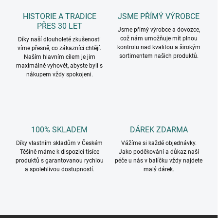
r
á
v
HISTORIE A TRADICE
JSME PŘÍMÝ VÝROBCE
n
k
PŘES 30 LET
í
Jsme přímý výrobce a dovozce,
y
což nám umožňuje mít plnou
Díky naší dlouholeté zkušenosti
v
kontrolu nad kvalitou a širokým
víme přesně, co zákazníci chtějí.
ý
sortimentem našich produktů.
Naším hlavním cílem je jim
p
maximálně vyhovět, abyste byli s
i
nákupem vždy spokojeni.
s
u
100% SKLADEM
DÁREK ZDARMA
Díky vlastním skladům v Českém
Vážíme si každé objednávky.
Těšíně máme k dispozici tisíce
Jako poděkování a důkaz naší
produktů s garantovanou rychlou
péče u nás v balíčku vždy najdete
a spolehlivou dostupností.
malý dárek.