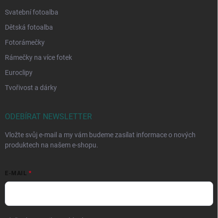
Svatební fotoalba
Dětská fotoalba
Fotorámečky
Rámečky na více fotek
Euroclipy
Tvořivost a dárky
ODEBÍRAT NEWSLETTER
Vložte svůj e-mail a my vám budeme zasílat informace o nových
produktech na našem e-shopu.
E-MAIL