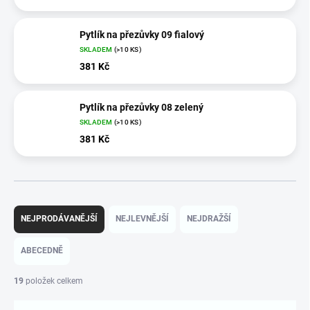
Pytlík na přezůvky 09 fialový
SKLADEM
(>10 KS)
381 Kč
Pytlík na přezůvky 08 zelený
SKLADEM
(>10 KS)
381 Kč
Ř
a
NEJPRODÁVANĚJŠÍ
NEJLEVNĚJŠÍ
NEJDRAŽŠÍ
z
e
ABECEDNĚ
n
í
19
položek celkem
p
r