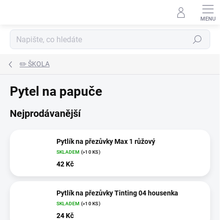
Přejít
na
obsah
Hledat
✏️ ŠKOLA
Pytel na papuče
Nejprodávanější
Pytlík na přezůvky Max 1 růžový
SKLADEM
(>10 KS)
42 Kč
Pytlík na přezůvky Tinting 04 housenka
SKLADEM
(>10 KS)
24 Kč