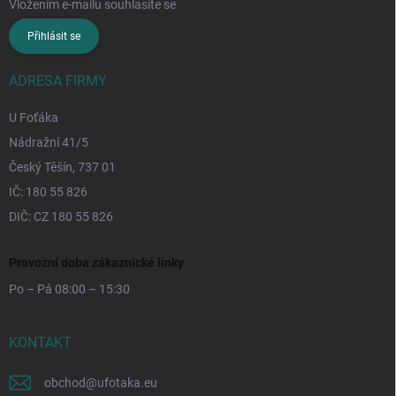
Vložením e-mailu souhlasíte se
zpracováním osobních údajů
Přihlásit se
ADRESA FIRMY
U Foťáka
Nádražní 41/5
Český Těšín, 737 01
IČ: 180 55 826
DIČ: CZ 180 55 826
Provozní doba zákaznické linky
Po – Pá 08:00 – 15:30
KONTAKT
obchod
@
ufotaka.eu