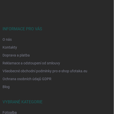
Z
á
p
a
t
í
INFORMACE PRO VÁS
O nás
Kontakty
Doprava a platba
Reklamace a odstoupení od smlouvy
Všeobecné obchodní podmínky pro e-shop ufotaka.eu
Ochrana osobních údajů GDPR
Blog
VYBRANÉ KATEGORIE
Fotoalba