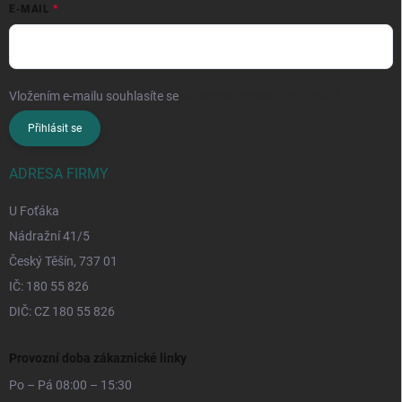
E-MAIL
Vložením e-mailu souhlasíte se
zpracováním osobních údajů
Přihlásit se
ADRESA FIRMY
U Foťáka
Nádražní 41/5
Český Těšín, 737 01
IČ: 180 55 826
DIČ: CZ 180 55 826
Provozní doba zákaznické linky
Po – Pá 08:00 – 15:30