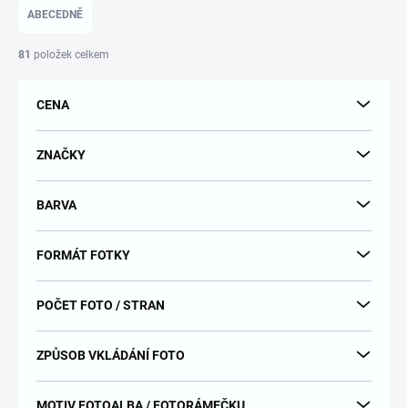
e
ABECEDNĚ
n
í
81
položek celkem
p
r
CENA
o
d
u
ZNAČKY
k
t
BARVA
ů
FORMÁT FOTKY
POČET FOTO / STRAN
ZPŮSOB VKLÁDÁNÍ FOTO
MOTIV FOTOALBA / FOTORÁMEČKU