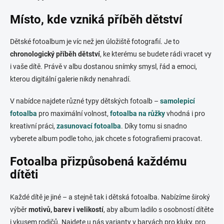
v
ý
Místo, kde vzniká příběh dětství
p
i
s
Dětské fotoalbum je víc než jen úložiště fotografií. Je to
u
chronologický příběh dětství
, ke kterému se budete rádi vracet vy
i vaše dítě. Právě v albu dostanou snímky smysl, řád a emoci,
kterou digitální galerie nikdy nenahradí.
V nabídce najdete různé typy dětských fotoalb –
samolepicí
fotoalba
pro maximální volnost,
fotoalba na růžky
vhodná i pro
kreativní práci,
zasunovací fotoalba
. Díky tomu si snadno
vyberete album podle toho, jak chcete s fotografiemi pracovat.
Fotoalba přizpůsobená každému
dítěti
Každé dítě je jiné – a stejně tak i dětská fotoalba. Nabízíme široký
výběr
motivů, barev i velikostí
, aby album ladilo s osobností dítěte
i vkusem rodičů. Najdete u nás varianty v barvách pro kluky, pro