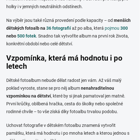
holky i v jemných neutrálních odstínech.
Na výběr jsou také různá provedení podle kapacity – od
menších
dětských fotoalb na
36 fotografií
až po alba, která
pojmou
300
nebo
500 fotek
. Snadno tak vytvoříte album na první rok života,
konkrétní období nebo celé dětství.
Vzpomínka, která má hodnotu i po
letech
Dětské fotoalbum nebude dělat radost jen vám. Až váš malý
poklad vyroste, stane se pro něj album
nenahraditelnou
vzpomínkou na dětství
, které by si jinak pamatoval jen matně.
První krůčky, oblíbená hračka, cesta do školky nebo společné
rodinné chvíle – to vše získá díky fotoalbu trvalou podobu.
Uchovat fotografie v dětském fotoalbu znamená vytvořit
památku, která má hodnotu i po mnoha letech a kterou jednou s