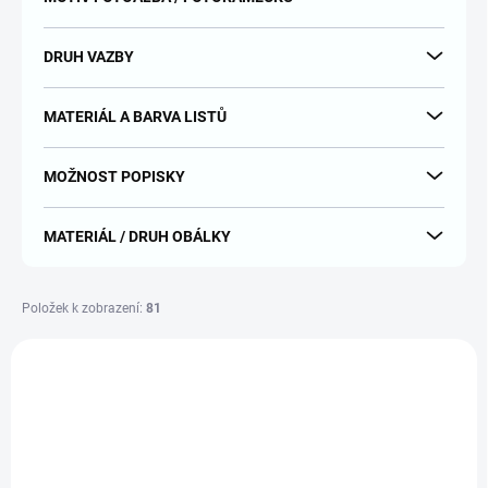
DRUH VAZBY
MATERIÁL A BARVA LISTŮ
MOŽNOST POPISKY
MATERIÁL / DRUH OBÁLKY
Položek k zobrazení:
81
V
ý
p
i
s
p