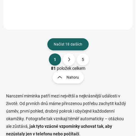
uchování vzpomínek...
dlouhou životnost a...
Načíst 18 dalších
1
5
O
S
v
t
81
položek celkem
l
r
Nahoru
á
á
d
n
a
k
c
Narození miminka patří mezi největší a nejkrásnější události v
o
í
životě. Od prvních dnů máme přirozenou potřebu zachytit každý
p
v
úsměv, první pohled, drobný pokrok i obyčejné každodenní
r
á
okamžiky. Fotografie tak vznikají téměř automaticky – otázkou
v
n
k
ale zůstává,
jak tyto vzácné vzpomínky uchovat tak, aby
í
y
nezůstaly jen v telefonu nebo počítači
.