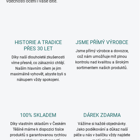
vděčností ocení i vaše dítě.
HISTORIE A TRADICE
JSME PŘÍMÝ VÝROBCE
PŘES 30 LET
Jsme přímý výrobce a dovozce,
což nám umožňuje mít plnou
Díky naší dlouholeté zkušenosti
kontrolu nad kvalitou a širokým
víme přesně, co zákazníci chtějí.
sortimentem našich produktů.
Naším hlavním cílem je jim
maximálně vyhovět, abyste byli s
nákupem vždy spokojeni.
100% SKLADEM
DÁREK ZDARMA
Díky vlastním skladům v Českém
Vážíme si každé objednávky.
Těšíně máme k dispozici tisíce
Jako poděkování a důkaz naší
produktů s garantovanou rychlou
péče u nás v balíčku vždy najdete