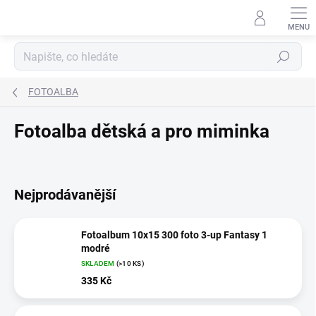
Přejít
na
obsah
Hledat
FOTOALBA
Fotoalba dětská a pro miminka
Nejprodávanější
Fotoalbum 10x15 300 foto 3-up Fantasy 1
modré
SKLADEM
(>10 KS)
335 Kč