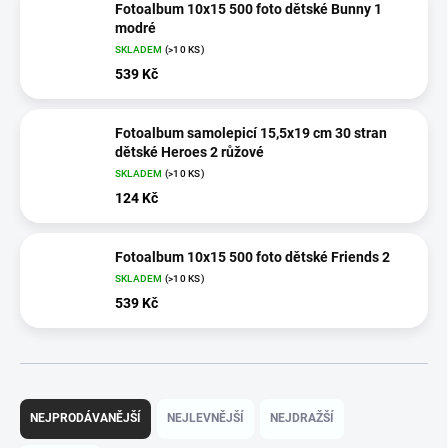
Fotoalbum 10x15 500 foto dětské Bunny 1
modré
SKLADEM
(>10 KS)
539 Kč
Fotoalbum samolepicí 15,5x19 cm 30 stran
dětské Heroes 2 růžové
SKLADEM
(>10 KS)
124 Kč
Fotoalbum 10x15 500 foto dětské Friends 2
SKLADEM
(>10 KS)
539 Kč
Ř
a
NEJPRODÁVANĚJŠÍ
NEJLEVNĚJŠÍ
NEJDRAŽŠÍ
z