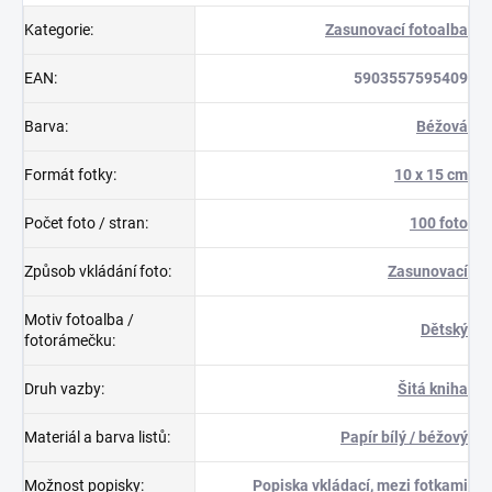
Kategorie
:
Zasunovací fotoalba
EAN
:
5903557595409
Barva
:
Béžová
Formát fotky
:
10 x 15 cm
Počet foto / stran
:
100 foto
Způsob vkládání foto
:
Zasunovací
Motiv fotoalba /
Dětský
fotorámečku
:
Druh vazby
:
Šitá kniha
Materiál a barva listů
:
Papír bílý / béžový
Možnost popisky
:
Popiska vkládací, mezi fotkami