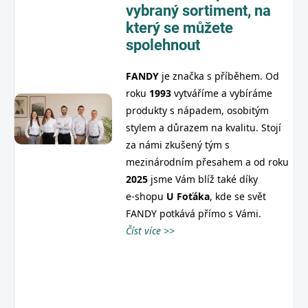
vybraný sortiment,
na
který se můžete
spolehnout
FANDY
je značka s příběhem. Od
roku
1993
vytváříme a vybíráme
produkty s nápadem, osobitým
stylem a důrazem na kvalitu. Stojí
za námi zkušený tým s
mezinárodním přesahem a od roku
2025
jsme Vám blíž také díky
e‑shopu
U
Foťáka
, kde se svět
FANDY potkává přímo s Vámi.
Číst více >>