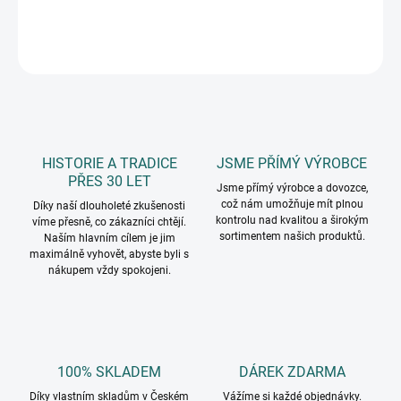
DETAILNÍ INFORMACE
ZEPTAT SE
HISTORIE A TRADICE
JSME PŘÍMÝ VÝROBCE
PŘES 30 LET
Jsme přímý výrobce a dovozce,
což nám umožňuje mít plnou
Díky naší dlouholeté zkušenosti
kontrolu nad kvalitou a širokým
víme přesně, co zákazníci chtějí.
sortimentem našich produktů.
Naším hlavním cílem je jim
maximálně vyhovět, abyste byli s
nákupem vždy spokojeni.
100% SKLADEM
DÁREK ZDARMA
Díky vlastním skladům v Českém
Vážíme si každé objednávky.