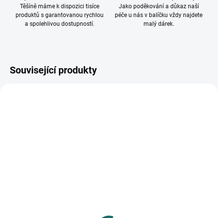
Těšíně máme k dispozici tisíce
Jako poděkování a důkaz naší
produktů s garantovanou rychlou
péče u nás v balíčku vždy najdete
a spolehlivou dostupností.
malý dárek.
Související produkty
SKLADEM
SKLADEM
(>10 KS)
(>10 KS)
Fotoalbum 10x15 300
Fotoalbum 10x15 500