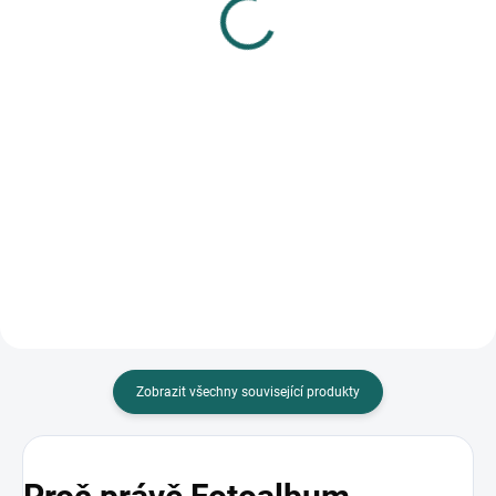
foto 2 up Velvet honey
foto Lotus hnědé
452 Kč
719 Kč
Do košíku
Do košíku
Luxusní sametové fotoalbum s
Elegantní fotoalbum GEDEON
kapacitou pro 300 fotografií o
Lotus v hnědé barvě pojme až
rozměru 10x15 cm. Elegantní
500 fotografií formátu 10x15 cm.
design, praktické zasunování...
Obálka z imitace kůže a...
Zobrazit všechny související produkty