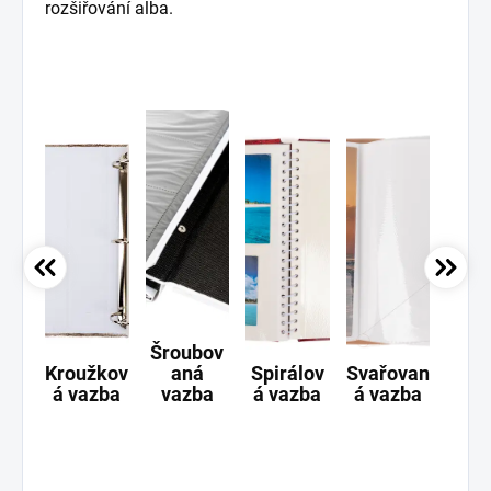
rozšiřování alba.
Šroubov
Kroužkov
aná
Spirálov
Svařovan
Ši
á vazba
vazba
á vazba
á vazba
va