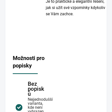
Je to praktické a elegantní řešení,
jak si užít své vzpomínky kdykoliv
se Vám zachce.
Možnosti pro
popisky
Bez
popisk
ů
Nejjednodušší
varianta,
kde není
vyhrazen