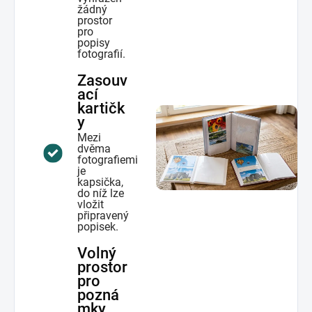
žádný
prostor
pro
popisy
fotografií.
Zasouv
ací
kartičk
y
Mezi
dvěma
fotografiemi
je
kapsička,
do níž lze
vložit
připravený
popisek.
Volný
prostor
pro
pozná
mky