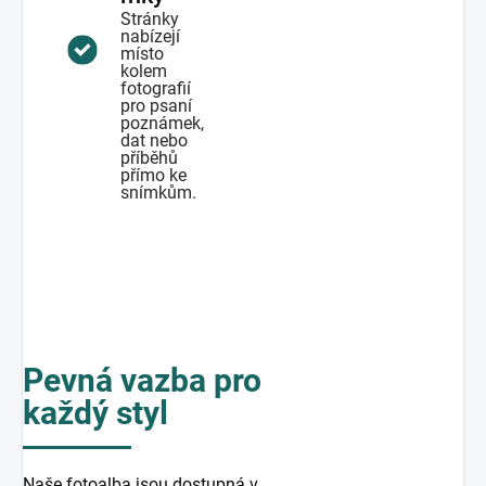
Stránky
nabízejí
místo
kolem
fotografií
pro psaní
poznámek,
dat nebo
příběhů
přímo ke
snímkům.
Pevná vazba pro
každý styl
Naše fotoalba jsou dostupná v