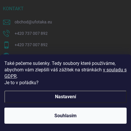
KONTAKT
obchod
@
ufotaka.eu
+420 737 007 892
+420 737 007 892
ufotaka.eu
Také pečeme sušenky. Tedy soubory které používáme,
ufotaka
abychom vám zlepšili váš zážitek na stránkách
v souladu s
GDPR
.
Je to v pořádku?
Nastavení
🔥 Vinylová alba ve slevě až -68 %! Dopřejte svým
Souhlasím
vzpomínkám luxusní vzhled za skvělou cenu. 📖💛