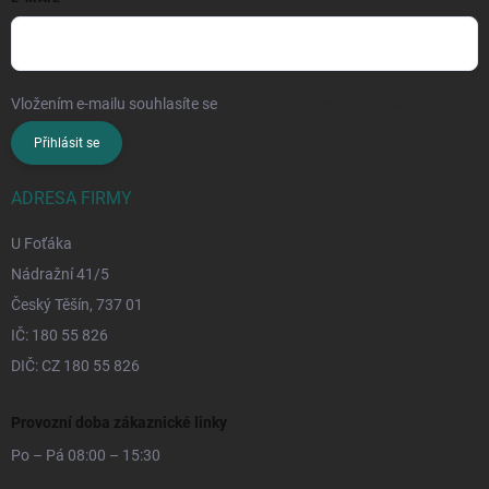
Vložením e-mailu souhlasíte se
zpracováním osobních údajů
Přihlásit se
ADRESA FIRMY
U Foťáka
Nádražní 41/5
Český Těšín, 737 01
IČ: 180 55 826
DIČ: CZ 180 55 826
Provozní doba zákaznické linky
Po – Pá 08:00 – 15:30