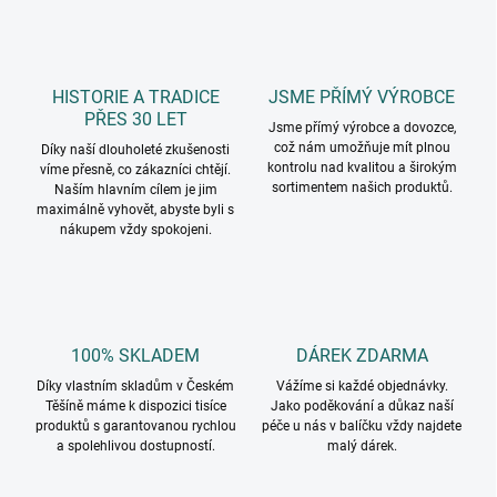
l
á
d
a
c
HISTORIE A TRADICE
JSME PŘÍMÝ VÝROBCE
í
PŘES 30 LET
p
Jsme přímý výrobce a dovozce,
což nám umožňuje mít plnou
r
Díky naší dlouholeté zkušenosti
kontrolu nad kvalitou a širokým
víme přesně, co zákazníci chtějí.
v
sortimentem našich produktů.
Naším hlavním cílem je jim
k
maximálně vyhovět, abyste byli s
y
nákupem vždy spokojeni.
v
ý
p
i
s
u
100% SKLADEM
DÁREK ZDARMA
Díky vlastním skladům v Českém
Vážíme si každé objednávky.
Těšíně máme k dispozici tisíce
Jako poděkování a důkaz naší
produktů s garantovanou rychlou
péče u nás v balíčku vždy najdete
a spolehlivou dostupností.
malý dárek.