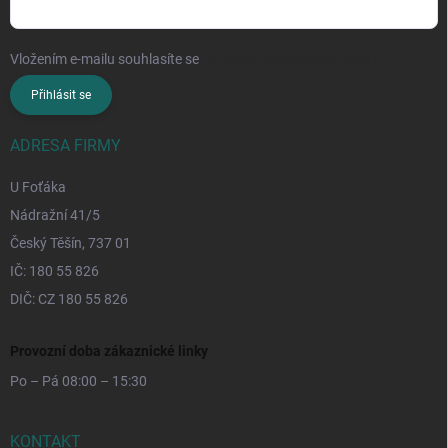
Vložením e-mailu souhlasíte se
zpracováním osobních údajů
Přihlásit se
ADRESA FIRMY
U Foťáka
Nádražní 41/5
Český Těšín, 737 01
IČ: 180 55 826
DIČ: CZ 180 55 826
Provozní doba zákaznické linky
Po – Pá 08:00 – 15:30
KONTAKT