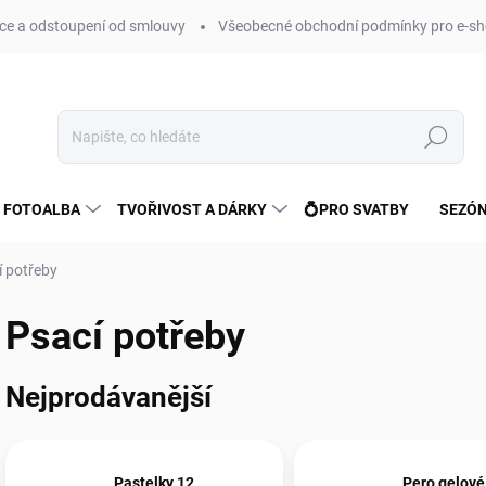
e a odstoupení od smlouvy
Všeobecné obchodní podmínky pro e-sh
Hledat
 FOTOALBA
TVOŘIVOST A DÁRKY
💍PRO SVATBY
SEZÓN
í potřeby
Psací potřeby
Nejprodávanější
Pastelky 12
Pero gelové