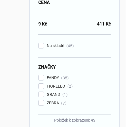
CENA
9
Kč
411
Kč
Na skladě
45
ZNAČKY
FANDY
35
FIORELLO
2
GRAND
1
ZEBRA
7
Položek k zobrazení:
45