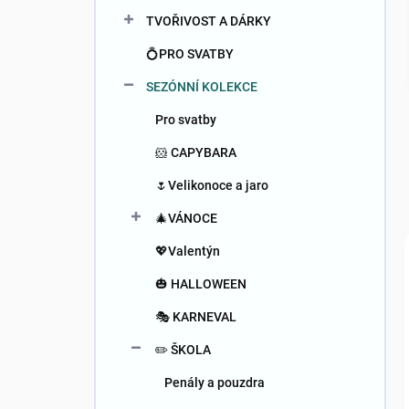
n
TVOŘIVOST A DÁRKY
í
p
💍PRO SVATBY
a
n
SEZÓNNÍ KOLEKCE
e
Pro svatby
l
🐹 CAPYBARA
🌷Velikonoce a jaro
🎄VÁNOCE
💖Valentýn
🎃 HALLOWEEN
🎭 KARNEVAL
✏️ ŠKOLA
Penály a pouzdra