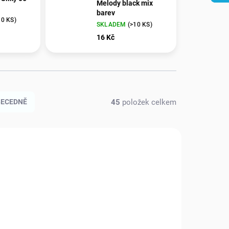
Melody black mix
barev
10 KS)
SKLADEM
(>10 KS)
16 Kč
45
položek celkem
BECEDNĚ