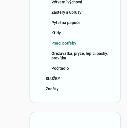
Výtvarní výchová
Zástěry a ubrusy
Pytel na papuče
Křídy
Psací potřeby
Ořezávátka, pryže, lepicí pásky,
pravítka
Počítadlo
SLUŽBY
Značky