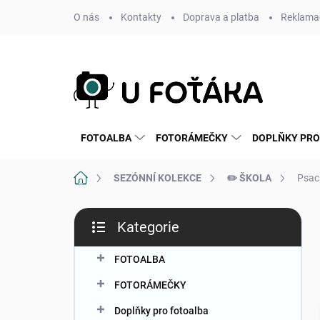
Přejít
O nás
Kontakty
Doprava a platba
Reklamac
na
obsah
FOTOALBA
FOTORÁMEČKY
DOPLŇKY PRO
Domů
SEZÓNNÍ KOLEKCE
✏️ ŠKOLA
Psac
P
Kategorie
o
Přeskočit
s
kategorie
t
FOTOALBA
r
FOTORÁMEČKY
a
n
Doplňky pro fotoalba