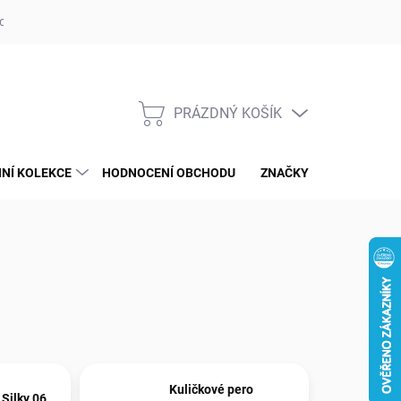
op ufotaka.eu
Ochrana osobních údajů GDPR
Blog
PRÁZDNÝ KOŠÍK
NÁKUPNÍ
KOŠÍK
NÍ KOLEKCE
HODNOCENÍ OBCHODU
ZNAČKY
Kuličkové pero
 Silky 06