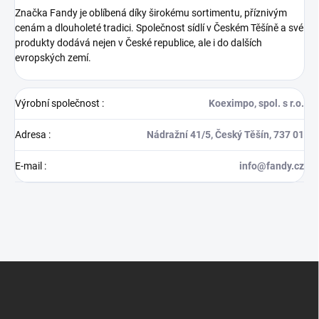
Značka Fandy je oblíbená díky širokému sortimentu, příznivým
cenám a dlouholeté tradici. Společnost sídlí v Českém Těšíně a své
produkty dodává nejen v České republice, ale i do dalších
evropských zemí.
Výrobní společnost
:
Koeximpo, spol. s r.o.
Adresa
:
Nádražní 41/5, Český Těšín, 737 01
E-mail
:
info@fandy.cz
Z
á
p
a