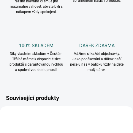
sortimentem našich produktů.
Naším hlavním cílem je jim
maximálně vyhovět, abyste byli s
nákupem vždy spokojeni.
100% SKLADEM
DÁREK ZDARMA
Díky vlastním skladům v Českém
Vážíme si každé objednávky.
Těšíně máme k dispozici tisíce
Jako poděkování a důkaz naší
produktů s garantovanou rychlou
péče u nás v balíčku vždy najdete
a spolehlivou dostupností.
malý dárek.
Související produkty