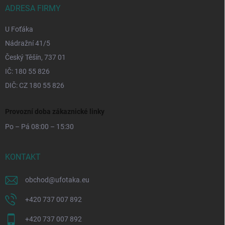
ADRESA FIRMY
U Foťáka
Nádražní 41/5
Český Těšín, 737 01
IČ: 180 55 826
DIČ: CZ 180 55 826
Provozní doba zákaznické linky
Po – Pá 08:00 – 15:30
KONTAKT
obchod
@
ufotaka.eu
+420 737 007 892
+420 737 007 892