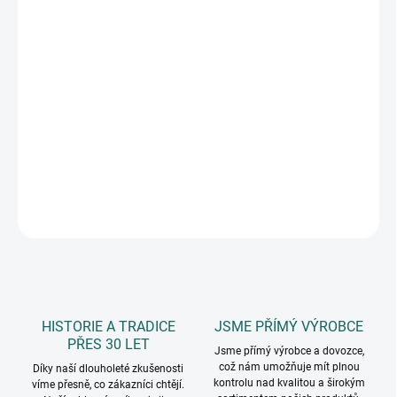
11.8.2026
MOŽNOSTI
DORUČENÍ
−
+
Přidat do košíku
textilní pytlík na přezůvky se šňůrkami na zatažení, lze nosit jako
batoh, rozměr pytlíku 34 x 42 cm
DETAILNÍ INFORMACE
ZEPTAT SE
HISTORIE A TRADICE
JSME PŘÍMÝ VÝROBCE
PŘES 30 LET
Jsme přímý výrobce a dovozce,
což nám umožňuje mít plnou
Díky naší dlouholeté zkušenosti
kontrolu nad kvalitou a širokým
víme přesně, co zákazníci chtějí.