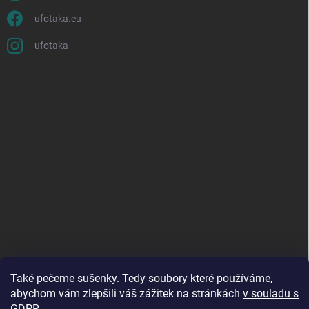
ufotaka.eu
ufotaka
Také pečeme sušenky. Tedy soubory které používáme,
abychom vám zlepšili váš zážitek na stránkách
v souladu s
GDPR
.