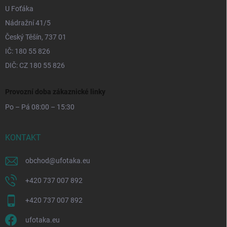
U Foťáka
Nádražní 41/5
Český Těšín, 737 01
IČ: 180 55 826
DIČ: CZ 180 55 826
Provozní doba zákaznické linky
Po – Pá 08:00 – 15:30
KONTAKT
obchod
@
ufotaka.eu
+420 737 007 892
+420 737 007 892
ufotaka.eu