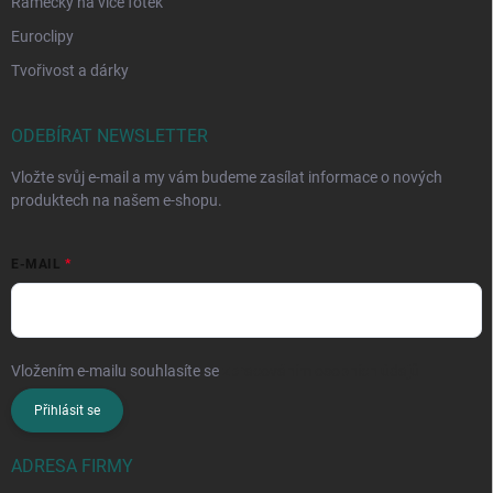
Rámečky na více fotek
Euroclipy
Tvořivost a dárky
ODEBÍRAT NEWSLETTER
Vložte svůj e-mail a my vám budeme zasílat informace o nových
produktech na našem e-shopu.
E-MAIL
Vložením e-mailu souhlasíte se
zpracováním osobních údajů
Přihlásit se
ADRESA FIRMY