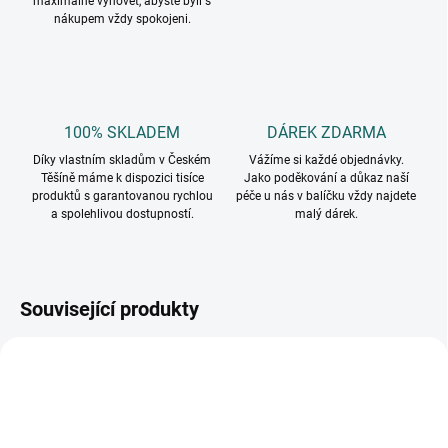
maximálně vyhovět, abyste byli s
nákupem vždy spokojeni.
100% SKLADEM
DÁREK ZDARMA
Díky vlastním skladům v Českém
Vážíme si každé objednávky.
Těšíně máme k dispozici tisíce
Jako poděkování a důkaz naší
produktů s garantovanou rychlou
péče u nás v balíčku vždy najdete
a spolehlivou dostupností.
malý dárek.
Související produkty