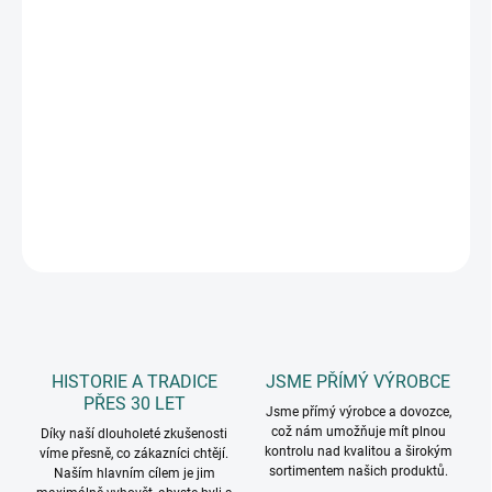
11.8.2026
MOŽNOSTI
DORUČENÍ
−
+
Přidat do košíku
plastový, rozměr 80 x 80 x 98 mm
DETAILNÍ INFORMACE
ZEPTAT SE
HISTORIE A TRADICE
JSME PŘÍMÝ VÝROBCE
PŘES 30 LET
Jsme přímý výrobce a dovozce,
což nám umožňuje mít plnou
Díky naší dlouholeté zkušenosti
kontrolu nad kvalitou a širokým
víme přesně, co zákazníci chtějí.
sortimentem našich produktů.
Naším hlavním cílem je jim