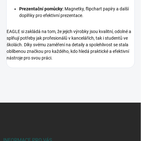
Prezentační pomůcky:
Magnetky, flipchart papíry a další
doplňky pro efektivní prezentace.
EAGLE si zakládá na tom, že jejich výrobky jsou kvalitní, odolné a
splňují potřeby jak profesionálů v kancelářích, tak i studentů ve
školách. Díky svému zaměření na detaily a spolehlivost se stala
oblíbenou značkou pro každého, kdo hledá praktické a efektivní
nástroje pro svou práci.
Z
á
p
a
t
í
INFORMACE PRO VÁS