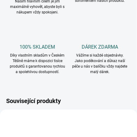
sortimentem našich produktů.
Naším hlavním cílem je jim
maximálně vyhovět, abyste byli s
nákupem vždy spokojeni.
100% SKLADEM
DÁREK ZDARMA
Díky vlastním skladům v Českém
Vážíme si každé objednávky.
Těšíně máme k dispozici tisíce
Jako poděkování a důkaz naší
produktů s garantovanou rychlou
péče u nás v balíčku vždy najdete
a spolehlivou dostupností.
malý dárek.
Související produkty