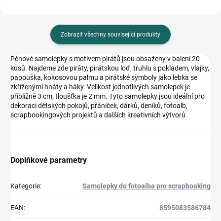
Zobrazit všechny související produkty
Pěnové samolepky s motivem pirátů jsou obsaženy v balení 20
kusů. Najdeme zde piráty, pirátskou loď, truhlu s pokladem, vlajky,
papouška, kokosovou palmu a pirátské symboly jako lebka se
zkříženými hnáty a háky. Velikost jednotlivých samolepek je
přibližně 3 cm, tloušťka je 2 mm. Tyto samolepky jsou ideální pro
dekoraci dětských pokojů, přáníček, dárků, deníků, fotoalb,
scrapbookingových projektů a dalších kreativních výtvorů
Doplňkové parametry
Kategorie
:
Samolepky do fotoalba pro scrapbooking
EAN
:
8595083586784