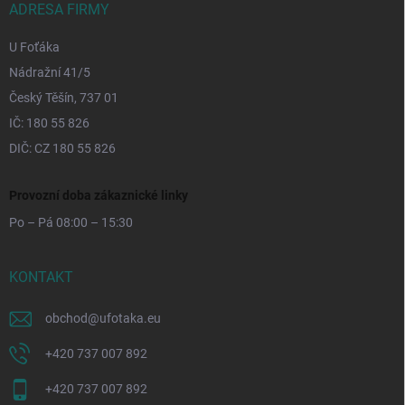
ADRESA FIRMY
U Foťáka
Nádražní 41/5
Český Těšín, 737 01
IČ: 180 55 826
DIČ: CZ 180 55 826
Provozní doba zákaznické linky
Po – Pá 08:00 – 15:30
KONTAKT
obchod
@
ufotaka.eu
+420 737 007 892
+420 737 007 892