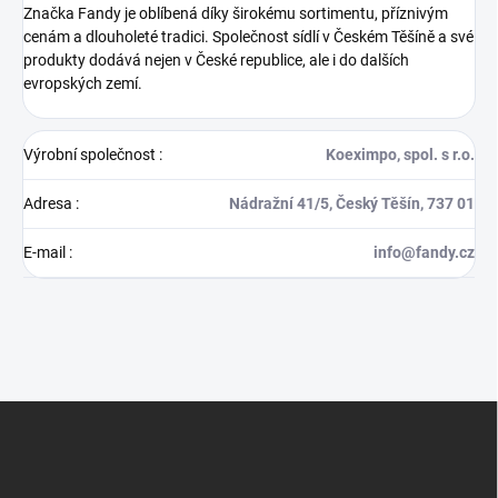
Značka Fandy je oblíbená díky širokému sortimentu, příznivým
cenám a dlouholeté tradici. Společnost sídlí v Českém Těšíně a své
produkty dodává nejen v České republice, ale i do dalších
evropských zemí.
Výrobní společnost
:
Koeximpo, spol. s r.o.
Adresa
:
Nádražní 41/5, Český Těšín, 737 01
E-mail
:
info@fandy.cz
Z
á
p
a