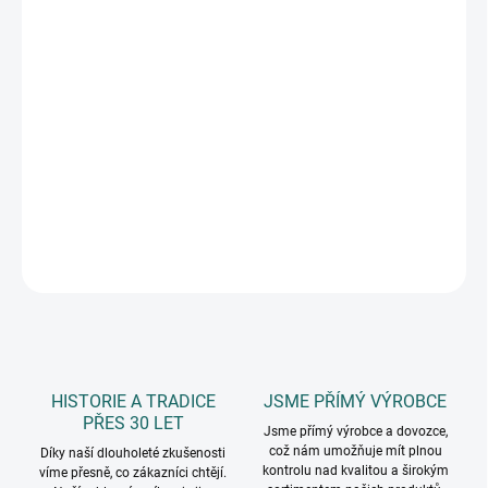
11.8.2026
MOŽNOSTI
DORUČENÍ
−
+
Přidat do košíku
20 ks pěnových glitterových samolepek, velikost samolepky cca 3
cm, tloušťka 2 mm
DETAILNÍ INFORMACE
ZEPTAT SE
HISTORIE A TRADICE
JSME PŘÍMÝ VÝROBCE
PŘES 30 LET
Jsme přímý výrobce a dovozce,
což nám umožňuje mít plnou
Díky naší dlouholeté zkušenosti
kontrolu nad kvalitou a širokým
víme přesně, co zákazníci chtějí.