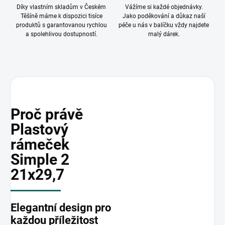
Díky vlastním skladům v Českém
Vážíme si každé objednávky.
Těšíně máme k dispozici tisíce
Jako poděkování a důkaz naší
produktů s garantovanou rychlou
péče u nás v balíčku vždy najdete
a spolehlivou dostupností.
malý dárek.
Proč právě
Plastový
rámeček
Simple 2
21x29,7
Elegantní design pro
každou příležitost