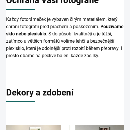
Ochrana Vaší fotografie
Každý fotorámeček je vybaven čirým materiálem, který
chrání fotografii před prachem a poškozením.
Používáme
sklo nebo plexisklo
. Sklo působí kvalitněji a je těžší,
zatímco u větších formátů volíme lehčí a bezpečnější
plexisklo, které je odolnější proti rozbití během přepravy. I
přesto dbáme na pečlivé balení každé zásilky.
Dekory a zdobení