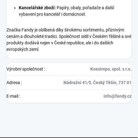
Kancelářské zboží:
Papíry, obaly, pořadače a další
vybavení pro kancelář i domácnost.
Značka Fandy je oblíbená díky širokému sortimentu, příznivým
cenám a dlouholeté tradici. Společnost sídlí v Českém Těšíně a své
produkty dodává nejen v České republice, ale i do dalších
evropských zemí.
Výrobní společnost
:
Koeximpo, spol. s r.o.
Adresa
:
Nádražní 41/5, Český Těšín, 737 01
E-mail
:
info@fandy.cz