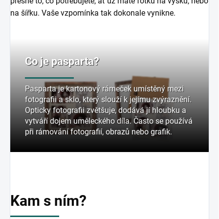
přesně to, co potřebujete, ať už máte fotku na výšku, nebo
na šířku. Vaše vzpomínka tak dokonale vynikne.
Co je pasparta?
Pasparta je kartonový rámeček umístěný mezi
fotografii a sklo, který slouží k jejímu zvýraznění.
Opticky fotografii zvětšuje, dodává jí hloubku a
vytváří dojem uměleckého díla. Často se používá
při rámování fotografií, obrazů nebo grafik.
Kam s ním?