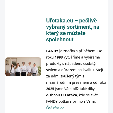
Ufotaka.eu – pečlivě
vybraný sortiment,
na
který se můžete
spolehnout
FANDY
je značka s příběhem. Od
roku
1993
vytváříme a vybíráme
produkty s nápadem, osobitým
stylem a důrazem na kvalitu. Stojí
za námi zkušený tým s
mezinárodním přesahem a od roku
2025
jsme Vám blíž také díky
e‑shopu
U
Foťáka
, kde se svět
FANDY potkává přímo s Vámi.
Číst více >>