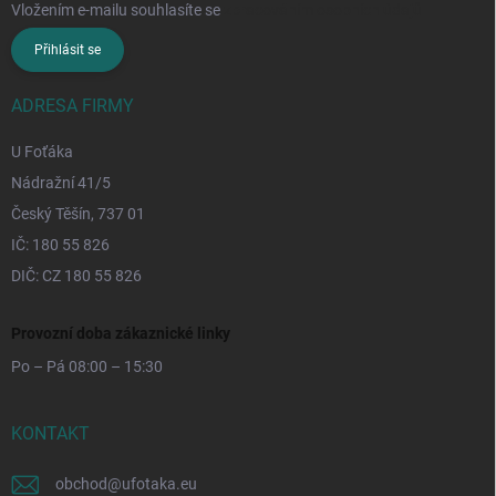
Vložením e-mailu souhlasíte se
zpracováním osobních údajů
Přihlásit se
ADRESA FIRMY
U Foťáka
Nádražní 41/5
Český Těšín, 737 01
IČ: 180 55 826
DIČ: CZ 180 55 826
Provozní doba zákaznické linky
Po – Pá 08:00 – 15:30
KONTAKT
obchod
@
ufotaka.eu