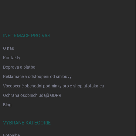
Z
á
p
a
t
í
INFORMACE PRO VÁS
O nás
Kontakty
Doprava a platba
Reklamace a odstoupení od smlouvy
Všeobecné obchodní podmínky pro e-shop ufotaka.eu
Ochrana osobních údajů GDPR
Blog
VYBRANÉ KATEGORIE
Fotoalba