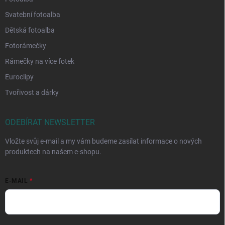
Svatební fotoalba
Dětská fotoalba
Fotorámečky
Rámečky na více fotek
Euroclipy
Tvořivost a dárky
ODEBÍRAT NEWSLETTER
Vložte svůj e-mail a my vám budeme zasílat informace o nových
produktech na našem e-shopu.
E-MAIL