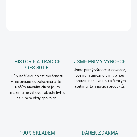
DETAILNÍ INFORMACE
ZEPTAT SE
HISTORIE A TRADICE
JSME PŘÍMÝ VÝROBCE
PŘES 30 LET
Jsme přímý výrobce a dovozce,
což nám umožňuje mít plnou
Díky naší dlouholeté zkušenosti
kontrolu nad kvalitou a širokým
víme přesně, co zákazníci chtějí.
sortimentem našich produktů.
Naším hlavním cílem je jim
maximálně vyhovět, abyste byli s
nákupem vždy spokojeni.
100% SKLADEM
DÁREK ZDARMA