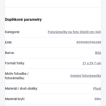
Doplňkové parametry
Kategorie
:
Fotorámečky na foto 20x30 cm (A4)
EAN
:
8595083596288
Barva
:
Bílá
Formát fotky
:
21 x 29,7 cm
Motiv fotoalba /
Ostatní fotorámečky
fotorámečku
:
Materiál / druh obálky
:
Plast
Materiál krytí
:
Sklo