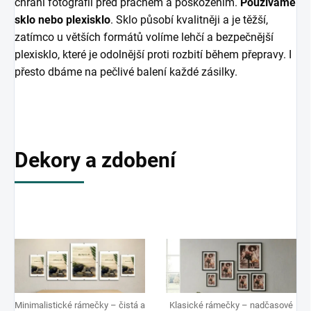
chrání fotografii před prachem a poškozením.
Používáme
sklo nebo plexisklo
. Sklo působí kvalitněji a je těžší,
zatímco u větších formátů volíme lehčí a bezpečnější
plexisklo, které je odolnější proti rozbití během přepravy. I
přesto dbáme na pečlivé balení každé zásilky.
Dekory a zdobení
Minimalistické rámečky – čistá a
Klasické rámečky – nadčasové