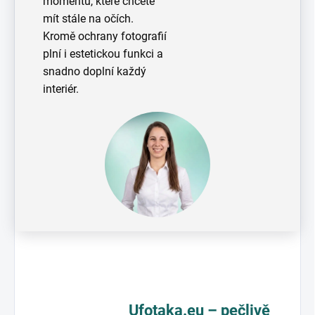
momentů, které chcete
mít stále na očích.
Kromě ochrany fotografií
plní i estetickou funkci a
snadno doplní každý
interiér.
Ufotaka.eu – pečlivě