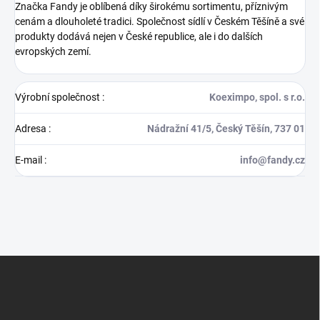
Značka Fandy je oblíbená díky širokému sortimentu, příznivým
cenám a dlouholeté tradici. Společnost sídlí v Českém Těšíně a své
produkty dodává nejen v České republice, ale i do dalších
evropských zemí.
Výrobní společnost
:
Koeximpo, spol. s r.o.
Adresa
:
Nádražní 41/5, Český Těšín, 737 01
E-mail
:
info@fandy.cz
Z
á
p
a