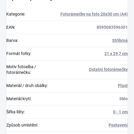
Kategorie
:
Fotorámečky na foto 20x30 cm (A4)
EAN
:
8595083596301
Barva
:
Stříbrná
Formát fotky
:
21 x 29,7 cm
Motiv fotoalba /
Ostatní fotorámečky
fotorámečku
:
Materiál / druh obálky
:
Plast
Materiál krytí
:
Sklo
Šířka lišty
:
0 - 1 cm
Způsob umístění
:
Postavení