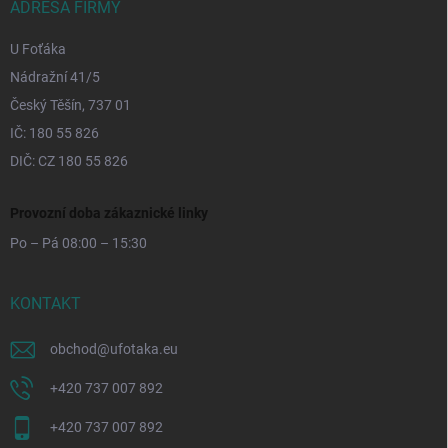
ADRESA FIRMY
U Foťáka
Nádražní 41/5
Český Těšín, 737 01
IČ: 180 55 826
DIČ: CZ 180 55 826
Provozní doba zákaznické linky
Po – Pá 08:00 – 15:30
KONTAKT
obchod
@
ufotaka.eu
+420 737 007 892
+420 737 007 892