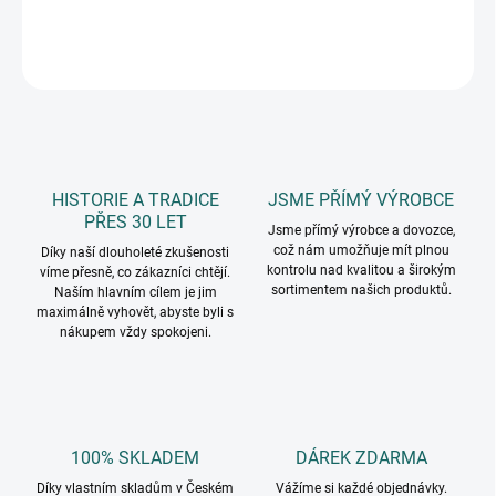
DETAILNÍ INFORMACE
ZEPTAT SE
HISTORIE A TRADICE
JSME PŘÍMÝ VÝROBCE
PŘES 30 LET
Jsme přímý výrobce a dovozce,
což nám umožňuje mít plnou
Díky naší dlouholeté zkušenosti
kontrolu nad kvalitou a širokým
víme přesně, co zákazníci chtějí.
sortimentem našich produktů.
Naším hlavním cílem je jim
maximálně vyhovět, abyste byli s
nákupem vždy spokojeni.
100% SKLADEM
DÁREK ZDARMA
Díky vlastním skladům v Českém
Vážíme si každé objednávky.