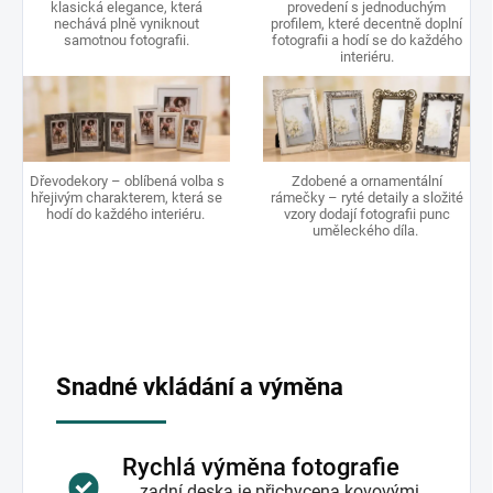
klasická elegance, která
provedení s jednoduchým
nechává plně vyniknout
profilem, které decentně doplní
samotnou fotografii.
fotografii a hodí se do každého
interiéru.
Dřevodekory – oblíbená volba s
Zdobené a ornamentální
hřejivým charakterem, která se
rámečky – ryté detaily a složité
hodí do každého interiéru.
vzory dodají fotografii punc
uměleckého díla.
Snadné vkládání a výměna
Rychlá výměna fotografie
... zadní deska je přichycena kovovými