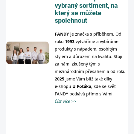
vybraný sortiment,
na
který se můžete
spolehnout
FANDY
je značka s příběhem. Od
roku
1993
vytváříme a vybíráme
produkty s nápadem, osobitým
stylem a důrazem na kvalitu. Stojí
za námi zkušený tým s
mezinárodním přesahem a od roku
2025
jsme Vám blíž také díky
e‑shopu
U
Foťáka
, kde se svět
FANDY potkává přímo s Vámi.
Číst více >>