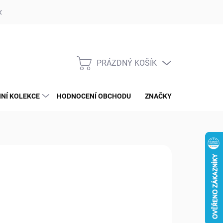
op ufotaka.eu
Ochrana osobních údajů GDPR
Blog
PRÁZDNÝ KOŠÍK
NÁKUPNÍ
KOŠÍK
NÍ KOLEKCE
HODNOCENÍ OBCHODU
ZNAČKY