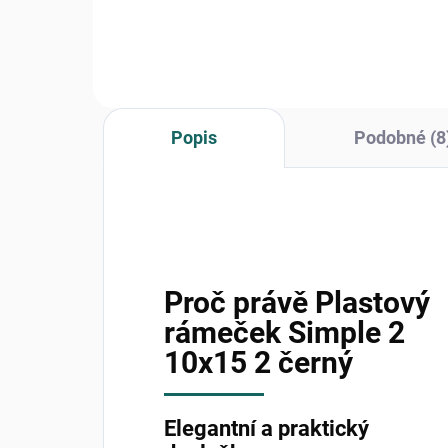
fotografií formátu 10x15 cm...
vzp
šitá.
Popis
Podobné (8
Proč právě Plastový
rámeček Simple 2
10x15 2 černý
Elegantní a praktický