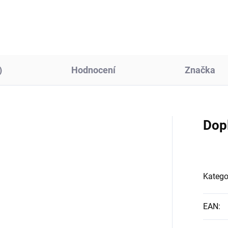
omínek. Dřevěná obálka a
cm. Elegantní hnědý...
..
)
Hodnocení
Značka
Dop
Katego
EAN
: