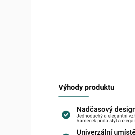
Výhody produktu
Nadčasový desig
Jednoduchý a elegantní vzh
Rámeček přidá styl a elegan
Univerzální umíst