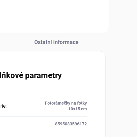
díky laminované obálce a...
Ostatní informace
lňkové parametry
Fotorámečky na fotky
rie
:
10x15 cm
8595083596172