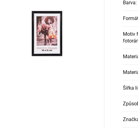
Barva
:
Formát
Motiv 
fotorá
Materi
Materiá
Šířka l
Způsob
Značk