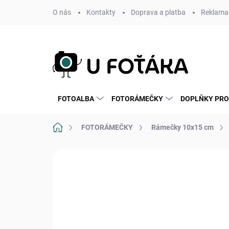
Přejít
O nás
Kontakty
Doprava a platba
Reklamac
na
obsah
FOTOALBA
FOTORÁMEČKY
DOPLŇKY PRO
Domů
FOTORÁMEČKY
Rámečky 10x15 cm
Neohodnoceno
Podrobnosti hodnoce