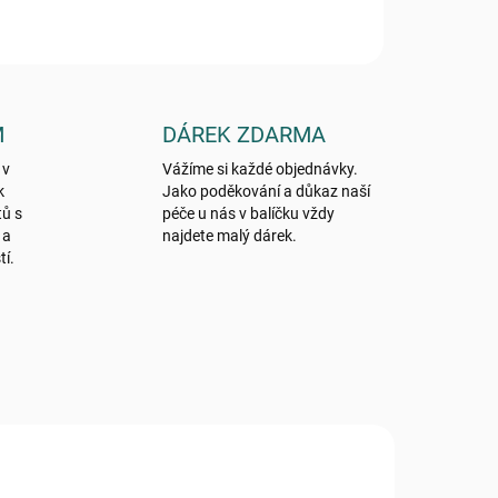
M
DÁREK ZDARMA
 v
Vážíme si každé objednávky.
k
Jako poděkování a důkaz naší
tů s
péče u nás v balíčku vždy
 a
najdete malý dárek.
tí.