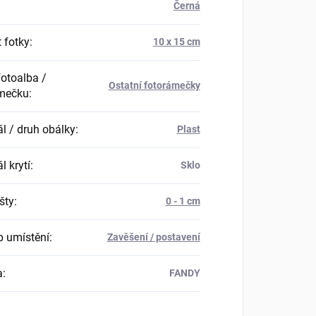
Černá
 fotky
:
10 x 15 cm
fotoalba /
Ostatní fotorámečky
mečku
:
ál / druh obálky
:
Plast
l krytí
:
Sklo
išty
:
0 - 1 cm
 umístění
:
Zavěšení / postavení
a
:
FANDY