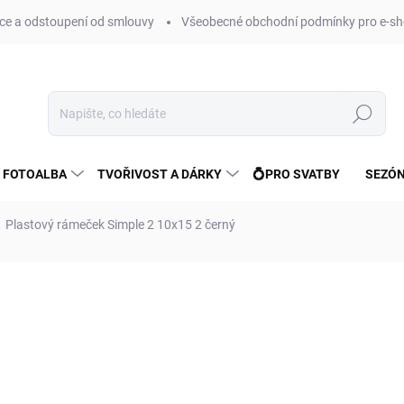
e a odstoupení od smlouvy
Všeobecné obchodní podmínky pro e-sh
Hledat
 FOTOALBA
TVOŘIVOST A DÁRKY
💍PRO SVATBY
SEZÓN
Plastový rámeček Simple 2 10x15 2 černý
ní
ZNAČKA:
FANDY
54 Kč
45 Kč bez DPH
Měrná
SKLADEM
(>10 KS)
cena: