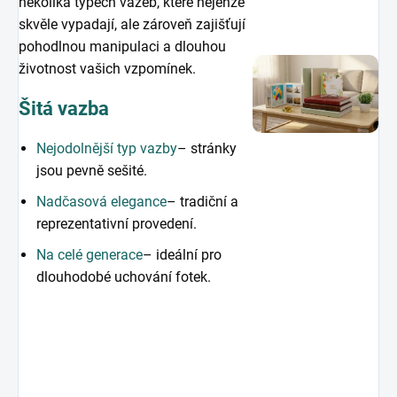
několika typech vazeb, které nejenže
skvěle vypadají, ale zároveň zajišťují
pohodlnou manipulaci a dlouhou
životnost vašich vzpomínek.
Šitá vazba
Nejodolnější typ vazby
– stránky
jsou pevně sešité.
Nadčasová elegance
– tradiční a
reprezentativní provedení.
Na celé generace
– ideální pro
dlouhodobé uchování fotek.