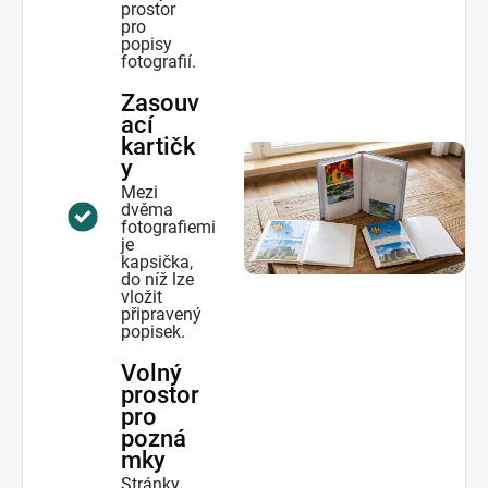
prostor
pro
popisy
fotografií.
Zasouv
ací
kartičk
y
Mezi
dvěma
fotografiemi
je
kapsička,
do níž lze
vložit
připravený
popisek.
Volný
prostor
pro
pozná
mky
Stránky