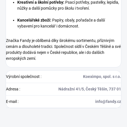
Kreativní a školní potřeby:
Psací potřeby, pastelky, lepidla,
nůžky a další pomůcky pro školu i tvoření.
Kancelářské zboží:
Papíry, obaly, pořadače a další
vybavení pro kancelář i domácnost.
Značka Fandy je oblíbená díky širokému sortimentu, příznivým
cenám a dlouholeté tradici. Společnost sídlí v Českém Těšíně a své
produkty dodává nejen v České republice, ale i do dalších
evropských zemí.
Výrobní společnost
:
Koeximpo, spol. s r.o.
Adresa
:
Nádražní 41/5, Český Těšín, 737 01
E-mail
:
info@fandy.cz