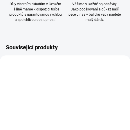
Díky vlastním skladům v Českém
Vážíme si každé objednávky.
Těšíně máme k dispozici tisíce
Jako poděkování a důkaz naší
produktů s garantovanou rychlou
péče u nás v balíčku vždy najdete
a spolehlivou dostupností.
malý dárek.
Související produkty
SKLADEM
SKLADEM
(>10 KS)
(>10 KS)