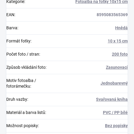
Kategorie
:
Fotoalba na fotky 10x15 cm
EAN
:
8595083565369
Barva
:
Hnědá
Formát fotky
:
10 x 15 cm
Počet foto / stran
:
200 foto
Způsob vkládání foto
:
Zasunovací
Motiv fotoalba /
Jednobarevný
fotorámečku
:
Druh vazby
:
Svařovaná kniha
Materiál a barva listů
:
PVC / PP bílé
Možnost popisky
:
Bez popisky