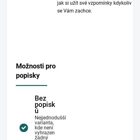
jak si užít své vzpomínky kdykoliv
se Vám zachce.
Možnosti pro
popisky
Bez
popisk
ů
Nejjednodušší
varianta,
kde není
vyhrazen
žádný