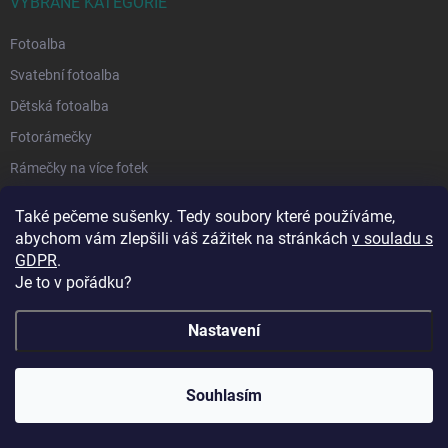
VYBRANÉ KATEGORIE
Fotoalba
Svatební fotoalba
Dětská fotoalba
Fotorámečky
Rámečky na více fotek
Euroclipy
Také pečeme sušenky. Tedy soubory které používáme,
Tvořivost a dárky
abychom vám zlepšili váš zážitek na stránkách
v souladu s
GDPR
.
Je to v pořádku?
ODEBÍRAT NEWSLETTER
Vložte svůj e-mail a my vám budeme zasílat informace o nových
Nastavení
produktech na našem e-shopu.
🔥 Vinylová alba ve slevě až -68 %! Dopřejte svým
Souhlasím
E-MAIL
vzpomínkám luxusní vzhled za skvělou cenu. 📖💛