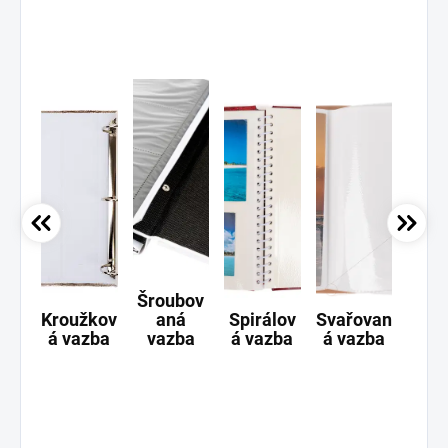
Šroubov
Kroužkov
aná
Spirálov
Svařovan
Ši
á vazba
vazba
á vazba
á vazba
va