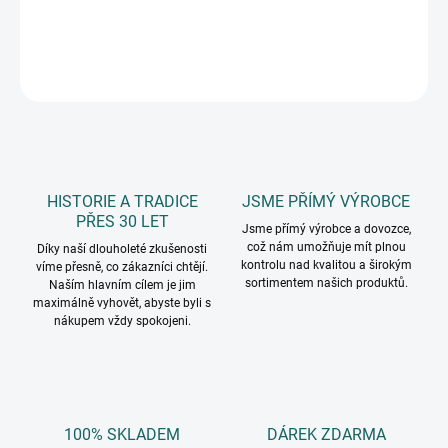
DETAILNÍ INFORMACE
ZEPTAT SE
HISTORIE A TRADICE
JSME PŘÍMÝ VÝROBCE
PŘES 30 LET
Jsme přímý výrobce a dovozce,
což nám umožňuje mít plnou
Díky naší dlouholeté zkušenosti
kontrolu nad kvalitou a širokým
víme přesně, co zákazníci chtějí.
sortimentem našich produktů.
Naším hlavním cílem je jim
maximálně vyhovět, abyste byli s
nákupem vždy spokojeni.
100% SKLADEM
DÁREK ZDARMA