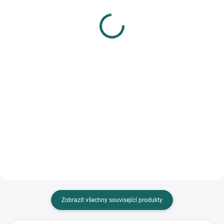
Fotorámeček Nifty 10x15
Fotorámeček Nifty 10x15
10
03
459 Kč
477 Kč
Do košíku
Do košíku
Kovový fotorámeček Nifty 10x15
Kovový fotorámeček Nifty 10x15
10 je ideální pro uchování vašich
03 je ideální volbou pro uchování
vzpomínek. Jeho zlatá barva a
vašich vzpomínek. Díky
skleněné krytí dodají...
skleněnému krytí chrání vaši...
Zobrazit všechny související produkty