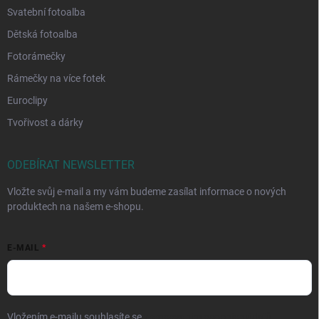
Svatební fotoalba
Dětská fotoalba
Fotorámečky
Rámečky na více fotek
Euroclipy
Tvořivost a dárky
ODEBÍRAT NEWSLETTER
Vložte svůj e-mail a my vám budeme zasílat informace o nových
produktech na našem e-shopu.
E-MAIL
Vložením e-mailu souhlasíte se
zpracováním osobních údajů