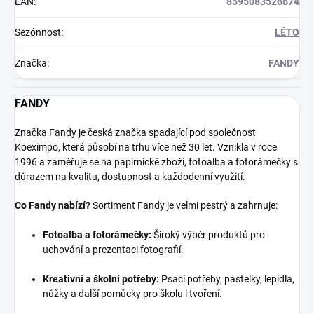
EAN
:
8595083526674
Sezónnost
:
LÉTO
Značka
:
FANDY
FANDY
Značka Fandy je česká značka spadající pod společnost
Koeximpo, která působí na trhu více než 30 let. Vznikla v roce
1996 a zaměřuje se na papírnické zboží, fotoalba a fotorámečky s
důrazem na kvalitu, dostupnost a každodenní využití.
Co Fandy nabízí?
Sortiment Fandy je velmi pestrý a zahrnuje:
Fotoalba a fotorámečky:
Široký výběr produktů pro
uchování a prezentaci fotografií.
Kreativní a školní potřeby:
Psací potřeby, pastelky, lepidla,
nůžky a další pomůcky pro školu i tvoření.