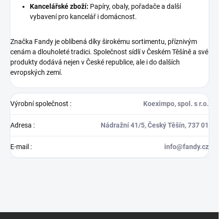
Kancelářské zboží:
Papíry, obaly, pořadače a další
vybavení pro kancelář i domácnost.
Značka Fandy je oblíbená díky širokému sortimentu, příznivým
cenám a dlouholeté tradici. Společnost sídlí v Českém Těšíně a své
produkty dodává nejen v České republice, ale i do dalších
evropských zemí.
Výrobní společnost
:
Koeximpo, spol. s r.o.
Adresa
:
Nádražní 41/5, Český Těšín, 737 01
E-mail
:
info@fandy.cz
Z