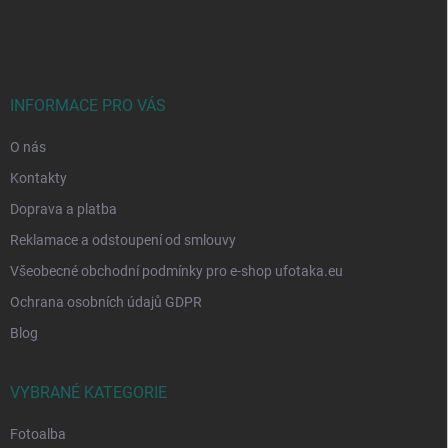
á
p
a
t
í
INFORMACE PRO VÁS
O nás
Kontakty
Doprava a platba
Reklamace a odstoupení od smlouvy
Všeobecné obchodní podmínky pro e-shop ufotaka.eu
Ochrana osobních údajů GDPR
Blog
VYBRANÉ KATEGORIE
Fotoalba