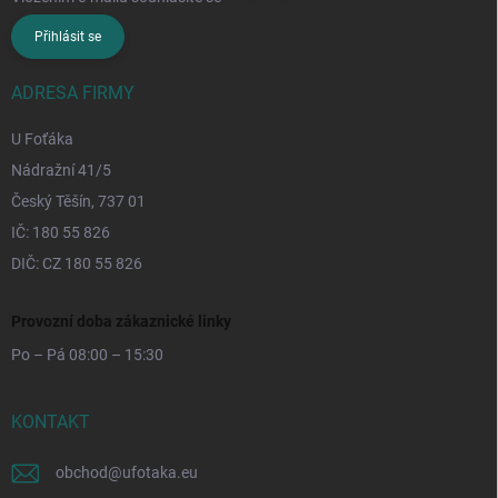
Přihlásit se
ADRESA FIRMY
U Foťáka
Nádražní 41/5
Český Těšín, 737 01
IČ: 180 55 826
DIČ: CZ 180 55 826
Provozní doba zákaznické linky
Po – Pá 08:00 – 15:30
KONTAKT
obchod
@
ufotaka.eu