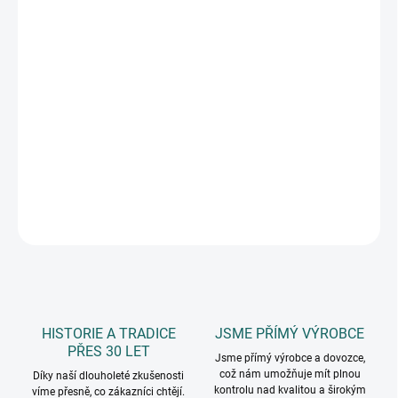
DORUČIT DO:
11.8.2026
MOŽNOSTI
DORUČENÍ
−
+
Přidat do košíku
10 ks, rozměr 0,7 x 3,5 cm, tloušťka 1 cm, přírodní, s aplikací
DETAILNÍ INFORMACE
ZEPTAT SE
HISTORIE A TRADICE
JSME PŘÍMÝ VÝROBCE
PŘES 30 LET
Jsme přímý výrobce a dovozce,
což nám umožňuje mít plnou
Díky naší dlouholeté zkušenosti
kontrolu nad kvalitou a širokým
víme přesně, co zákazníci chtějí.