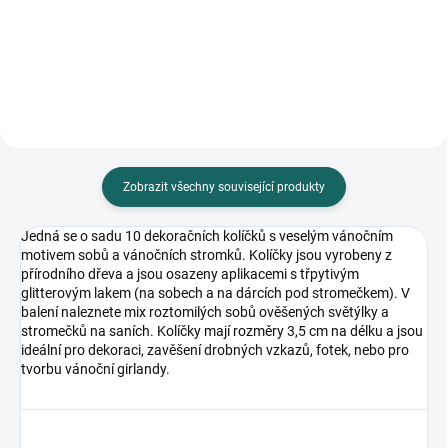
Nevhodná, pro svoji vypouklost,
holografickým potiskem
ve větším množství do...
Zobrazit všechny související produkty
Jedná se o sadu 10 dekoračních kolíčků s veselým vánočním
motivem sobů a vánočních stromků. Kolíčky jsou vyrobeny z
přírodního dřeva a jsou osazeny aplikacemi s třpytivým
glitterovým lakem (na sobech a na dárcích pod stromečkem). V
balení naleznete mix roztomilých sobů ověšených světýlky a
stromečků na saních. Kolíčky mají rozměry 3,5 cm na délku a jsou
ideální pro dekoraci, zavěšení drobných vzkazů, fotek, nebo pro
tvorbu vánoční girlandy.