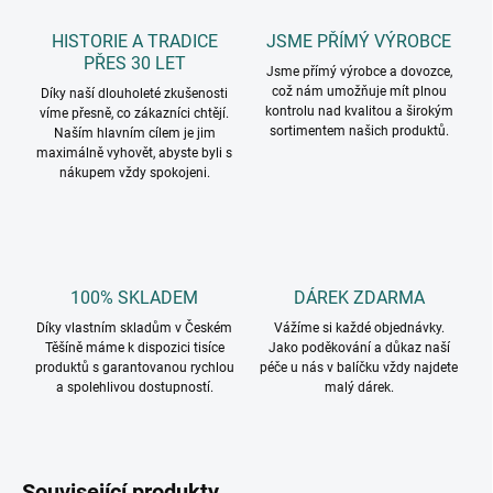
HISTORIE A TRADICE
JSME PŘÍMÝ VÝROBCE
PŘES 30 LET
Jsme přímý výrobce a dovozce,
což nám umožňuje mít plnou
Díky naší dlouholeté zkušenosti
kontrolu nad kvalitou a širokým
víme přesně, co zákazníci chtějí.
sortimentem našich produktů.
Naším hlavním cílem je jim
maximálně vyhovět, abyste byli s
nákupem vždy spokojeni.
100% SKLADEM
DÁREK ZDARMA
Díky vlastním skladům v Českém
Vážíme si každé objednávky.
Těšíně máme k dispozici tisíce
Jako poděkování a důkaz naší
produktů s garantovanou rychlou
péče u nás v balíčku vždy najdete
a spolehlivou dostupností.
malý dárek.
Související produkty