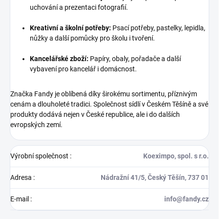
uchování a prezentaci fotografií.
Kreativní a školní potřeby:
Psací potřeby, pastelky, lepidla,
nůžky a další pomůcky pro školu i tvoření.
Kancelářské zboží:
Papíry, obaly, pořadače a další
vybavení pro kancelář i domácnost.
Značka Fandy je oblíbená díky širokému sortimentu, příznivým
cenám a dlouholeté tradici. Společnost sídlí v Českém Těšíně a své
produkty dodává nejen v České republice, ale i do dalších
evropských zemí.
Výrobní společnost
:
Koeximpo, spol. s r.o.
Adresa
:
Nádražní 41/5, Český Těšín, 737 01
E-mail
:
info@fandy.cz