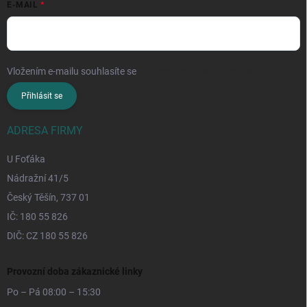
E-MAIL
Vložením e-mailu souhlasíte se
zpracováním osobních údajů
Přihlásit se
ADRESA FIRMY
U Foťáka
Nádražní 41/5
Český Těšín, 737 01
IČ: 180 55 826
DIČ: CZ 180 55 826
Provozní doba zákaznické linky
Po – Pá 08:00 – 15:30