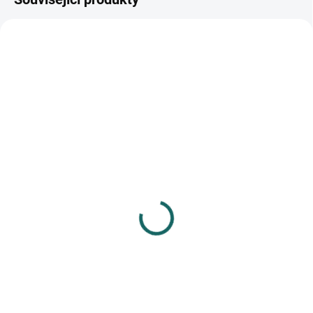
SKLADEM
SKLADEM
(>10 KS)
(>10 KS)
Samolepky pěnové
Samolepky pěnové 3D
KSPI-396 holografické
02 auta
srdce
26 Kč
96 Kč
Do košíku
Do košíku
Nálepky vhodné do Scrapbook
albumů a alb na spirále.
60 ks pěnových samolepek s