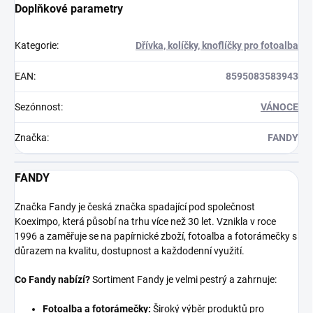
Doplňkové parametry
Kategorie
:
Dřívka, kolíčky, knoflíčky pro fotoalba
EAN
:
8595083583943
Sezónnost
:
VÁNOCE
Značka
:
FANDY
FANDY
Značka Fandy je česká značka spadající pod společnost
Koeximpo, která působí na trhu více než 30 let. Vznikla v roce
1996 a zaměřuje se na papírnické zboží, fotoalba a fotorámečky s
důrazem na kvalitu, dostupnost a každodenní využití.
Co Fandy nabízí?
Sortiment Fandy je velmi pestrý a zahrnuje:
Fotoalba a fotorámečky:
Široký výběr produktů pro