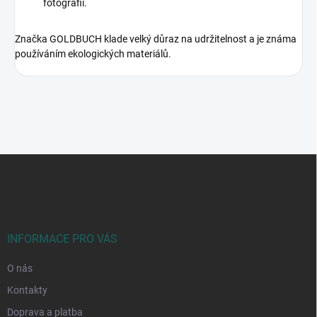
fotografií.
Značka GOLDBUCH klade velký důraz na udržitelnost a je známa
používáním ekologických materiálů.
Z
á
p
a
t
í
INFORMACE PRO VÁS
O nás
Kontakty
Doprava a platba