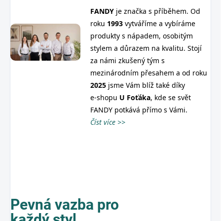
FANDY
je značka s příběhem. Od
roku
1993
vytváříme a vybíráme
produkty s nápadem, osobitým
stylem a důrazem na kvalitu. Stojí
za námi zkušený tým s
mezinárodním přesahem a od roku
2025
jsme Vám blíž také díky
e‑shopu
U
Foťáka
, kde se svět
FANDY potkává přímo s Vámi.
Číst více >>
Pevná vazba pro
každý styl