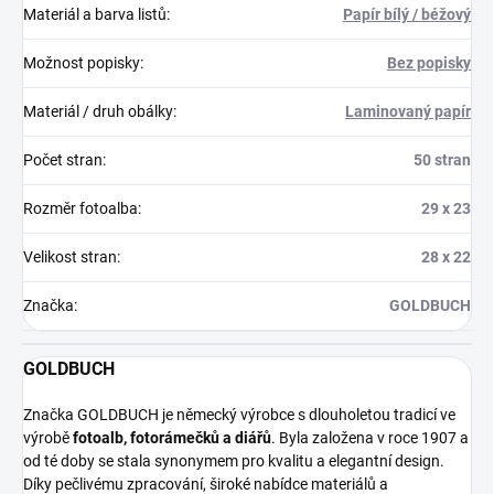
Materiál a barva listů
:
Papír bílý / béžový
Možnost popisky
:
Bez popisky
Materiál / druh obálky
:
Laminovaný papír
Počet stran
:
50 stran
Rozměr fotoalba
:
29 x 23
Velikost stran
:
28 x 22
Značka
:
GOLDBUCH
GOLDBUCH
Značka GOLDBUCH je německý výrobce s dlouholetou tradicí ve
výrobě
fotoalb, fotorámečků a diářů
. Byla založena v roce 1907 a
od té doby se stala synonymem pro kvalitu a elegantní design.
Díky pečlivému zpracování, široké nabídce materiálů a