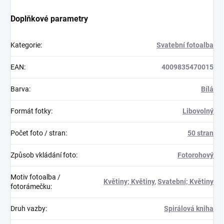
Doplňkové parametry
Kategorie
:
Svatební fotoalba
EAN
:
4009835470015
Barva
:
Bílá
Formát fotky
:
Libovolný
Počet foto / stran
:
50 stran
Způsob vkládání foto
:
Fotorohový
Motiv fotoalba /
Květiny; Květiny
,
Svatební; Květiny
fotorámečku
:
Druh vazby
:
Spirálová kniha