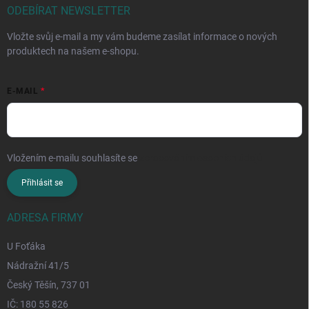
ODEBÍRAT NEWSLETTER
Vložte svůj e-mail a my vám budeme zasílat informace o nových
produktech na našem e-shopu.
E-MAIL
Vložením e-mailu souhlasíte se
zpracováním osobních údajů
Přihlásit se
ADRESA FIRMY
U Foťáka
Nádražní 41/5
Český Těšín, 737 01
IČ: 180 55 826