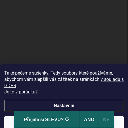
Také pečeme sušenky. Tedy soubory které používáme,
abychom vám zlepšili váš zážitek na stránkách
v souladu s
GDPR
.
Je to v pořádku?
Nastavení
Přejete si SLEVU? 🤍
ANO
NE
Copyright 2026
U Foťáka
. Všechna práva vyhrazena.
🔥 Vinylová alba ve slevě až -68 %! Dopřejte svým
Souhlasím
vzpomínkám luxusní vzhled za skvělou cenu. 📖💛