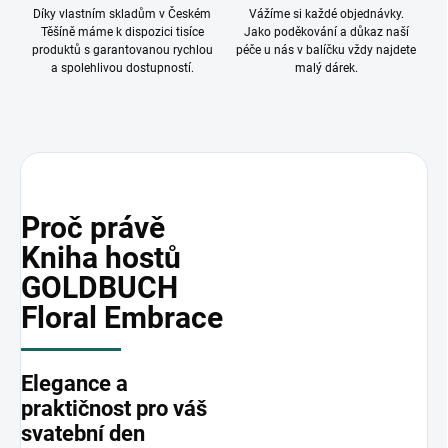
Díky vlastním skladům v Českém
Vážíme si každé objednávky.
Těšíně máme k dispozici tisíce
Jako poděkování a důkaz naší
produktů s garantovanou rychlou
péče u nás v balíčku vždy najdete
a spolehlivou dostupností.
malý dárek.
Proč právě
Kniha hostů
GOLDBUCH
Floral Embrace
Elegance a
praktičnost pro váš
svatební den