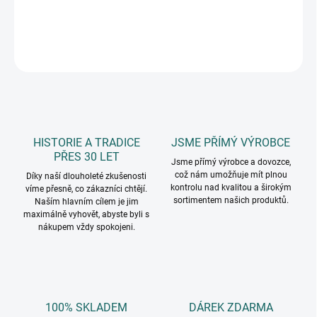
DETAILNÍ INFORMACE
ZEPTAT SE
HISTORIE A TRADICE
JSME PŘÍMÝ VÝROBCE
PŘES 30 LET
Jsme přímý výrobce a dovozce,
což nám umožňuje mít plnou
Díky naší dlouholeté zkušenosti
kontrolu nad kvalitou a širokým
víme přesně, co zákazníci chtějí.
sortimentem našich produktů.
Naším hlavním cílem je jim
maximálně vyhovět, abyste byli s
nákupem vždy spokojeni.
100% SKLADEM
DÁREK ZDARMA