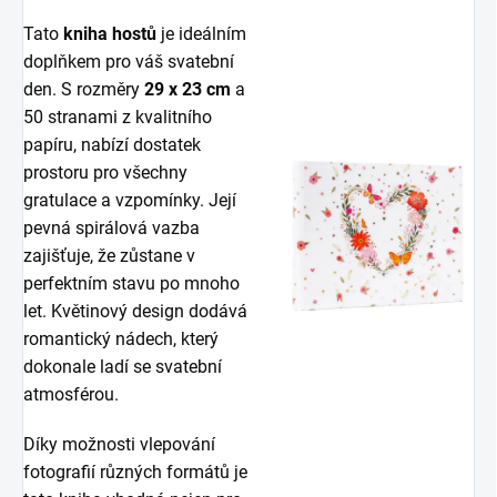
Tato
kniha hostů
je ideálním
doplňkem pro váš svatební
den. S rozměry
29 x 23 cm
a
50 stranami z kvalitního
papíru, nabízí dostatek
prostoru pro všechny
gratulace a vzpomínky. Její
pevná spirálová vazba
zajišťuje, že zůstane v
perfektním stavu po mnoho
let. Květinový design dodává
romantický nádech, který
dokonale ladí se svatební
atmosférou.
Díky možnosti vlepování
fotografií různých formátů je