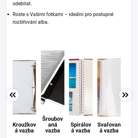
odebírat.
Roste s Vašimi fotkami – ideální pro postupné
rozšiřování alba.
Šroubov
Kroužkov
aná
Spirálov
Svařovan
Ši
á vazba
vazba
á vazba
á vazba
va