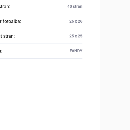
stran
:
40 stran
 fotoalba
:
26 x 26
t stran
:
25 x 25
a
:
FANDY