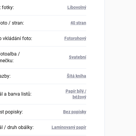
 fotky
:
Libovolný
oto / stran
:
40 stran
 vkládání foto
:
Fotorohový
fotoalba /
Svatební
mečku
:
azby
:
Šitá kniha
Papír bílý /
l a barva listů
:
béžový
t popisky
:
Bez popisky
ál / druh obálky
:
Laminovaný papír