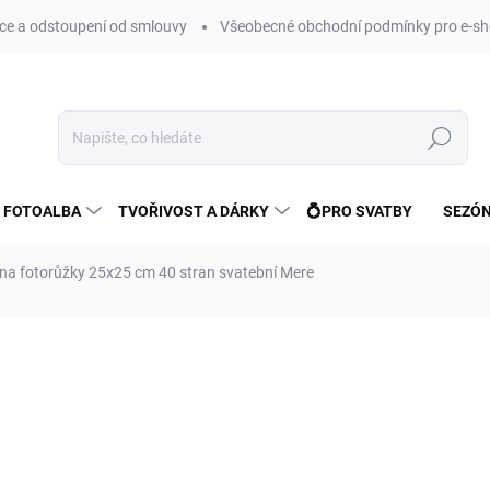
e a odstoupení od smlouvy
Všeobecné obchodní podmínky pro e-sh
Hledat
 FOTOALBA
TVOŘIVOST A DÁRKY
💍PRO SVATBY
SEZÓN
na fotorůžky 25x25 cm 40 stran svatební Mere
ní
ZNAČKA:
FANDY
368 Kč
304 Kč bez DPH
Měrná
SKLADEM
(>10 KS)
cena: