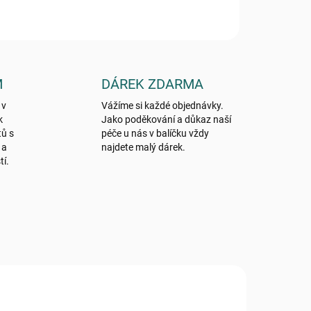
M
DÁREK ZDARMA
 v
Vážíme si každé objednávky.
k
Jako poděkování a důkaz naší
tů s
péče u nás v balíčku vždy
 a
najdete malý dárek.
tí.