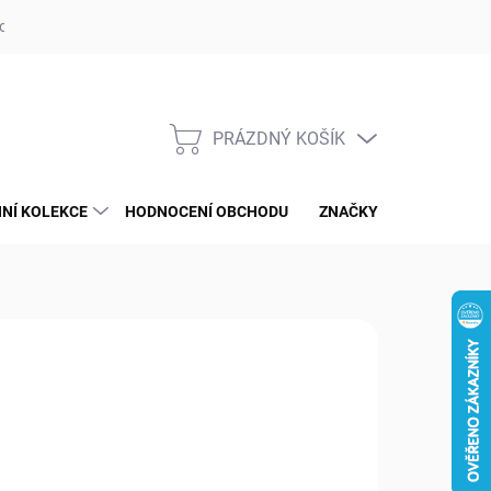
op ufotaka.eu
Ochrana osobních údajů GDPR
Blog
PRÁZDNÝ KOŠÍK
NÁKUPNÍ
KOŠÍK
NÍ KOLEKCE
HODNOCENÍ OBCHODU
ZNAČKY