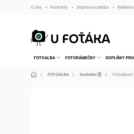
Přejít
O nás
Kontakty
Doprava a platba
Reklamac
na
obsah
FOTOALBA
FOTORÁMEČKY
DOPLŇKY PRO
Domů
FOTOALBA
Svatební 💍
Fotoalbum 
Neohodnoceno
Podrobnosti hodnoce