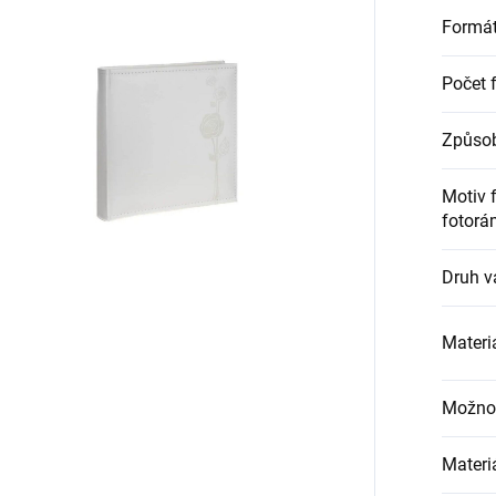
Formát
Počet f
Způsob
Motiv 
fotorá
Druh v
Materiá
Možnos
Materi