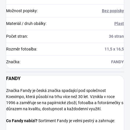
Možnost popisky
:
Bez popisky
Materiál / druh obálky
:
Plast
Počet stran
:
36 stran
Rozměr fotoalba
:
11,5 x 16,5
Značka
:
FANDY
FANDY
Značka Fandy je česká značka spadající pod společnost
Koeximpo, která působí na trhu více než 30 let. Vznikla v roce
1996 a zaměřuje se na papírnické zboží, fotoalba a fotorámečky s
důrazem na kvalitu, dostupnost a každodenní využití.
Co Fandy nabízí?
Sortiment Fandy je velmi pestrý a zahrnuje: