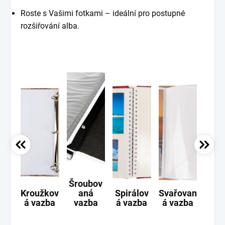
Roste s Vašimi fotkami – ideální pro postupné
rozšiřování alba.
Šroubov
Kroužkov
aná
Spirálov
Svařovan
Ši
á vazba
vazba
á vazba
á vazba
va