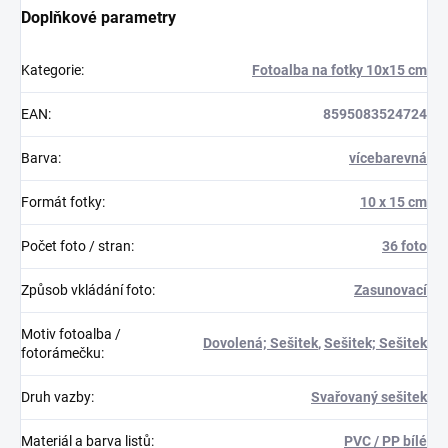
Doplňkové parametry
Kategorie
:
Fotoalba na fotky 10x15 cm
EAN
:
8595083524724
Barva
:
vícebarevná
Formát fotky
:
10 x 15 cm
Počet foto / stran
:
36 foto
Způsob vkládání foto
:
Zasunovací
Motiv fotoalba /
Dovolená; Sešitek
,
Sešitek; Sešitek
fotorámečku
:
Druh vazby
:
Svařovaný sešitek
Materiál a barva listů
:
PVC / PP bílé