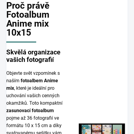
Proč právě
Fotoalbum
Anime mix
10x15
Skvělá organizace
vašich fotografií
Objevte svět vzpomínek s
naším
fotoalbem Anime
mix
, které je ideální pro
uchování vašich cenných
okamžiků. Toto kompaktní
zasunovací fotoalbum
pojme až 36 fotografií ve
formátu 10 x 15 cm a díky
svařovanému sešitku vám