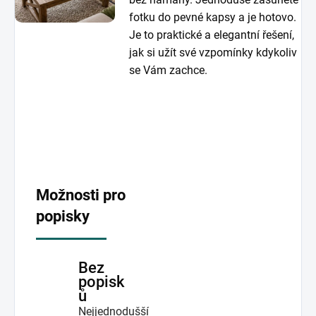
fotku do pevné kapsy a je hotovo.
Je to praktické a elegantní řešení,
jak si užít své vzpomínky kdykoliv
se Vám zachce.
Možnosti pro
popisky
Bez
popisk
ů
Nejjednodušší