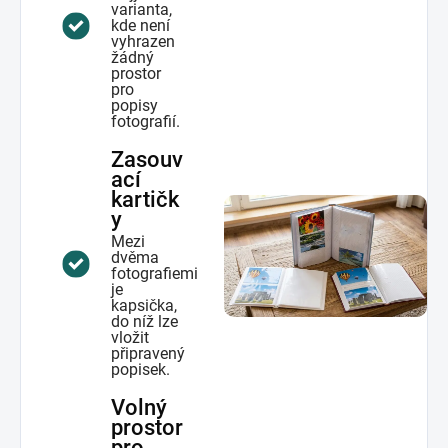
varianta,
kde není
vyhrazen
žádný
prostor
pro
popisy
fotografií.
Zasouv
ací
kartičk
y
Mezi
dvěma
fotografiemi
je
kapsička,
do níž lze
vložit
připravený
popisek.
Volný
prostor
pro