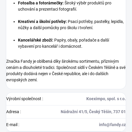
Fotoalba a fotorámečky:
Široký výběr produktů pro
uchování a prezentaci fotografií.
Kreativní a školní potřeby:
Psací potřeby, pastelky, lepidla,
nůžky a další pomůcky pro školu i tvoření.
Kancelářské zboží:
Papíry, obaly, pořadače a další
vybavení pro kancelář i domácnost.
Značka Fandy je oblíbená díky širokému sortimentu, příznivým
cenám a dlouholeté tradici. Společnost sídlí v Českém Těšíně a své
produkty dodává nejen v České republice, ale i do dalších
evropských zemí.
Výrobní společnost
:
Koeximpo, spol. s r.o.
Adresa
:
Nádražní 41/5, Český Těšín, 737 01
E-mail
:
info@fandy.cz