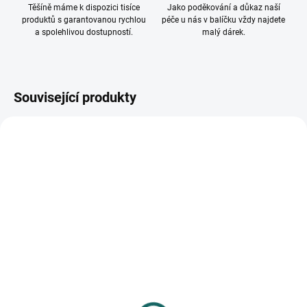
Těšíně máme k dispozici tisíce
Jako poděkování a důkaz naší
produktů s garantovanou rychlou
péče u nás v balíčku vždy najdete
a spolehlivou dostupností.
malý dárek.
Související produkty
SKLADEM
SKLADEM
(>10 KS)
(>10 KS)
Dřevěný fotorámeček
Fotorámeček Nifty 10x15