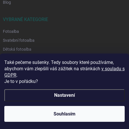
Blog
VYBRANÉ KATEGORIE
Fotoalba
Svatební fotoalba
Dětská fotoalba
Fotorámečky
Také pečeme sušenky. Tedy soubory které používáme,
Rámečky na více fotek
abychom vám zlepšili váš zážitek na stránkách
v souladu s
GDPR
.
Euroclipy
Je to v pořádku?
Tvořivost a dárky
Nastavení
ODEBÍRAT NEWSLETTER
🔥 Vinylová alba ve slevě až -68 %! Dopřejte svým
Vložte svůj e-mail a my vám budeme zasílat informace o nových
Souhlasím
vzpomínkám luxusní vzhled za skvělou cenu. 📖💛
produktech na našem e-shopu.