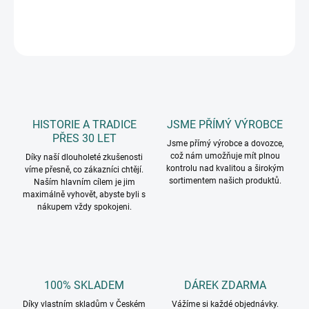
DETAILNÍ INFORMACE
ZEPTAT SE
HISTORIE A TRADICE
JSME PŘÍMÝ VÝROBCE
PŘES 30 LET
Jsme přímý výrobce a dovozce,
což nám umožňuje mít plnou
Díky naší dlouholeté zkušenosti
kontrolu nad kvalitou a širokým
víme přesně, co zákazníci chtějí.
sortimentem našich produktů.
Naším hlavním cílem je jim
maximálně vyhovět, abyste byli s
nákupem vždy spokojeni.
100% SKLADEM
DÁREK ZDARMA
Díky vlastním skladům v Českém
Vážíme si každé objednávky.