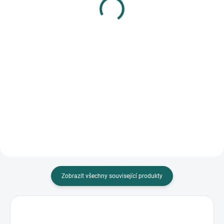
Bevel 10x15 1 béžový
08
56 Kč
459 Kč
Do košíku
Do košíku
Dřevěný fotorámeček Bevel 10x15
Elegantní kovový fotorámeček
cm v béžovém dekoru je ideálním
Nifty 10x15 08 ve stříbrném
doplňkem pro vaše domácí
provedení. Perfektní pro svatební
interiéry. Vyroben z dřeva,...
fotografie o rozměrech 10...
Zobrazit všechny související produkty