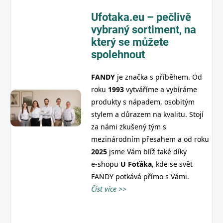
Ufotaka.eu – pečlivě
vybraný sortiment,
na
který se můžete
spolehnout
FANDY
je značka s příběhem. Od
roku
1993
vytváříme a vybíráme
produkty s nápadem, osobitým
stylem a důrazem na kvalitu. Stojí
za námi zkušený tým s
mezinárodním přesahem a od roku
2025
jsme Vám blíž také díky
e‑shopu
U
Foťáka
, kde se svět
FANDY potkává přímo s Vámi.
Číst více >>