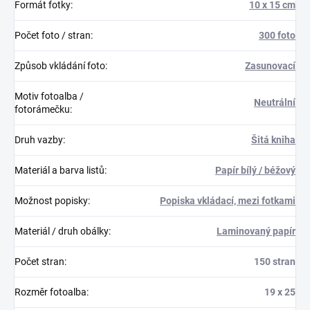
Formát fotky
:
10 x 15 cm
Počet foto / stran
:
300 foto
Způsob vkládání foto
:
Zasunovací
Motiv fotoalba /
Neutrální
fotorámečku
:
Druh vazby
:
Šitá kniha
Materiál a barva listů
:
Papír bílý / béžový
Možnost popisky
:
Popiska vkládací, mezi fotkami
Materiál / druh obálky
:
Laminovaný papír
Počet stran
:
150 stran
Rozměr fotoalba
:
19 x 25