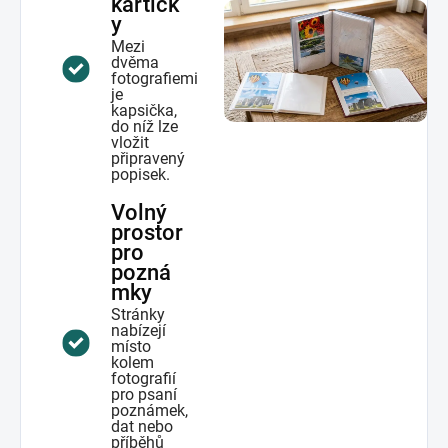
kartičk
y
Mezi
dvěma
fotografiemi
je
kapsička,
do níž lze
vložit
připravený
popisek.
Volný
prostor
pro
pozná
mky
Stránky
nabízejí
místo
kolem
fotografií
pro psaní
poznámek,
dat nebo
příběhů