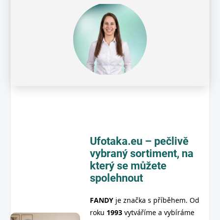
Ufotaka.eu – pečlivě
vybraný sortiment,
na
který se můžete
spolehnout
FANDY
je značka s příběhem. Od
roku
1993
vytváříme a vybíráme