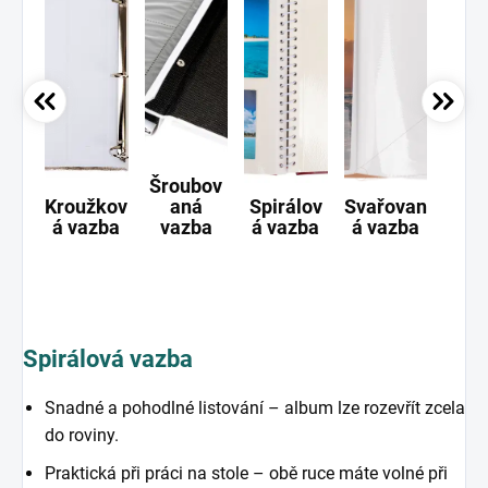
Šroubov
Kroužkov
aná
Spirálov
Svařovan
Ši
á vazba
vazba
á vazba
á vazba
va
Spirálová vazba
Snadné a pohodlné listování – album lze rozevřít zcela
do roviny.
Praktická při práci na stole – obě ruce máte volné při