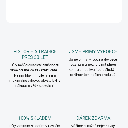
DETAILNÍ INFORMACE
ZEPTAT SE
HISTORIE A TRADICE
JSME PŘÍMÝ VÝROBCE
PŘES 30 LET
Jsme přímý výrobce a dovozce,
což nám umožňuje mít plnou
Díky naší dlouholeté zkušenosti
kontrolu nad kvalitou a širokým
víme přesně, co zákazníci chtějí.
sortimentem našich produktů.
Naším hlavním cílem je jim
maximálně vyhovět, abyste byli s
nákupem vždy spokojeni.
100% SKLADEM
DÁREK ZDARMA
Díky vlastním skladům v Českém
Vážíme si každé objednávky.