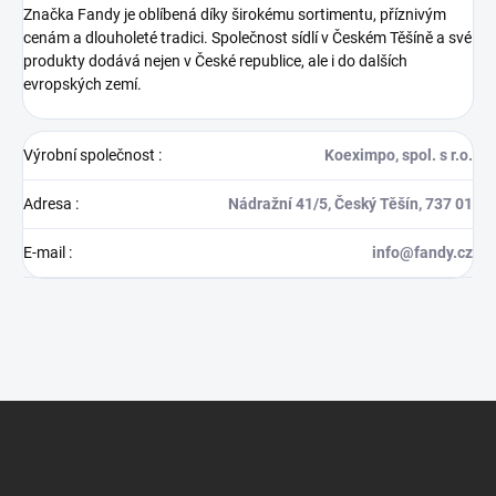
Značka Fandy je oblíbená díky širokému sortimentu, příznivým
cenám a dlouholeté tradici. Společnost sídlí v Českém Těšíně a své
produkty dodává nejen v České republice, ale i do dalších
evropských zemí.
Výrobní společnost
:
Koeximpo, spol. s r.o.
Adresa
:
Nádražní 41/5, Český Těšín, 737 01
E-mail
:
info@fandy.cz
Z
á
p
a