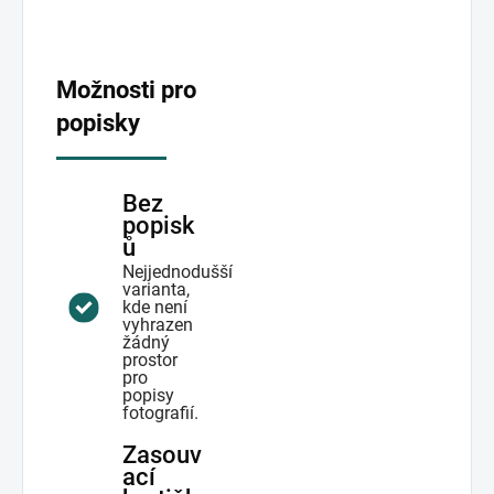
Možnosti pro
popisky
Bez
popisk
ů
Nejjednodušší
varianta,
kde není
vyhrazen
žádný
prostor
pro
popisy
fotografií.
Zasouv
ací