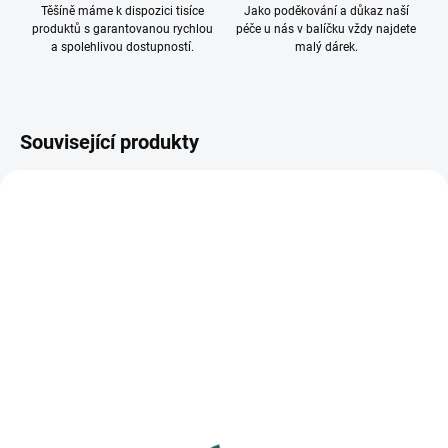
Těšíně máme k dispozici tisíce
Jako poděkování a důkaz naší
produktů s garantovanou rychlou
péče u nás v balíčku vždy najdete
a spolehlivou dostupností.
malý dárek.
Související produkty
SKLADEM
SKLADEM
(7 KS)
(>10 KS)
Plastový rámeček Notte
Dřevěný fotorámeček