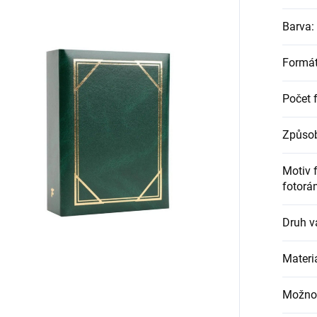
Barva
:
Formát
Počet f
Způsob
Motiv 
fotorá
Druh v
Materiá
Možnos