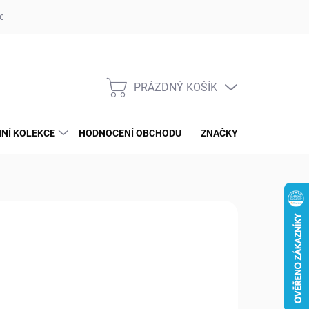
op ufotaka.eu
Ochrana osobních údajů GDPR
Blog
PRÁZDNÝ KOŠÍK
NÁKUPNÍ
KOŠÍK
NÍ KOLEKCE
HODNOCENÍ OBCHODU
ZNAČKY