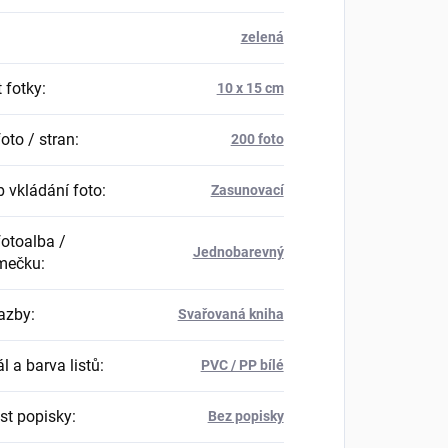
zelená
 fotky
:
10 x 15 cm
oto / stran
:
200 foto
 vkládání foto
:
Zasunovací
fotoalba /
Jednobarevný
mečku
:
azby
:
Svařovaná kniha
l a barva listů
:
PVC / PP bílé
t popisky
:
Bez popisky