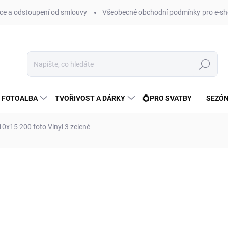
e a odstoupení od smlouvy
Všeobecné obchodní podmínky pro e-sh
Hledat
 FOTOALBA
TVOŘIVOST A DÁRKY
💍PRO SVATBY
SEZÓN
0x15 200 foto Vinyl 3 zelené
ní
ZNAČKA:
FANDY
164 Kč
136 Kč bez DPH
Měrná
SKLADEM
(>10 KS)
cena: