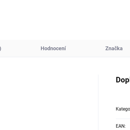
šení:...
rozměry 10 x 15 cm a...
)
Hodnocení
Značka
Dop
Katego
EAN
: