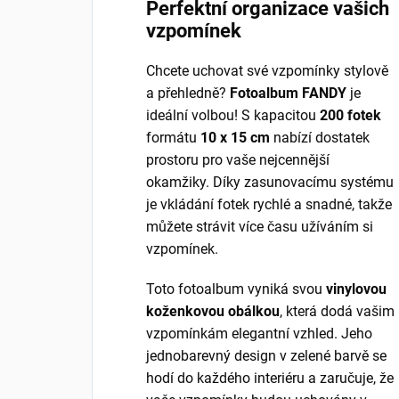
Perfektní organizace vašich
vzpomínek
Chcete uchovat své vzpomínky stylově
a přehledně?
Fotoalbum FANDY
je
ideální volbou! S kapacitou
200 fotek
formátu
10 x 15 cm
nabízí dostatek
prostoru pro vaše nejcennější
okamžiky. Díky zasunovacímu systému
je vkládání fotek rychlé a snadné, takže
můžete strávit více času užíváním si
vzpomínek.
Toto fotoalbum vyniká svou
vinylovou
koženkovou obálkou
, která dodá vašim
vzpomínkám elegantní vzhled. Jeho
jednobarevný design v zelené barvě se
hodí do každého interiéru a zaručuje, že