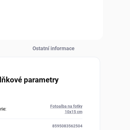
stěny: kovové pásky (nevyndavají
se, ale ohýbají)- možnost
postavení na stůl,...
Ostatní informace
lňkové parametry
Fotoalba na fotky
rie
:
10x15 cm
8595083562504