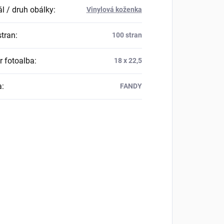
ál / druh obálky
:
Vinylová koženka
stran
:
100 stran
 fotoalba
:
18 x 22,5
a
:
FANDY