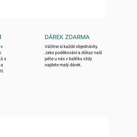
M
DÁREK ZDARMA
 v
Vážíme si každé objednávky.
k
Jako poděkování a důkaz naší
tů s
péče u nás v balíčku vždy
 a
najdete malý dárek.
tí.