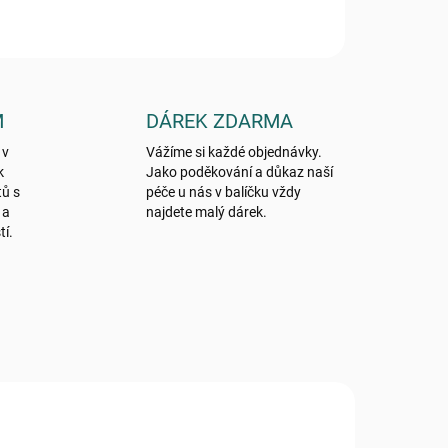
M
DÁREK ZDARMA
 v
Vážíme si každé objednávky.
k
Jako poděkování a důkaz naší
tů s
péče u nás v balíčku vždy
 a
najdete malý dárek.
tí.