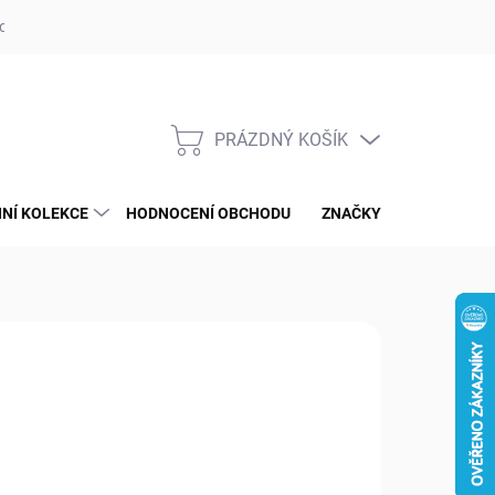
op ufotaka.eu
Ochrana osobních údajů GDPR
Blog
PRÁZDNÝ KOŠÍK
NÁKUPNÍ
KOŠÍK
NÍ KOLEKCE
HODNOCENÍ OBCHODU
ZNAČKY