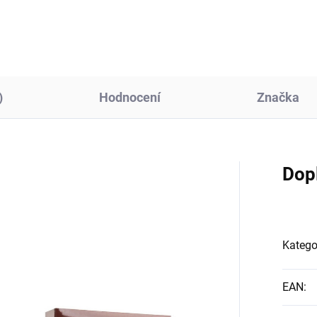
ebních fotografií. S
rozměry 12 x 17 cm a šířkou..
měrem...
)
Hodnocení
Značka
Dop
Katego
EAN
: