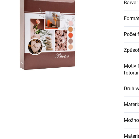
Barva
:
Formát
Počet f
Způsob
Motiv 
fotorá
Druh v
Materiá
Možnos
Materi