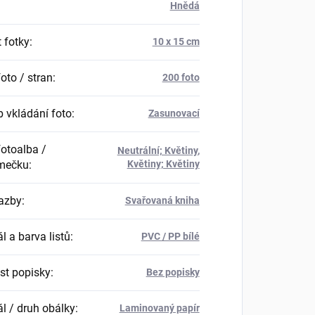
Hnědá
 fotky
:
10 x 15 cm
oto / stran
:
200 foto
 vkládání foto
:
Zasunovací
fotoalba /
Neutrální; Květiny
,
mečku
:
Květiny; Květiny
azby
:
Svařovaná kniha
l a barva listů
:
PVC / PP bílé
t popisky
:
Bez popisky
ál / druh obálky
:
Laminovaný papír