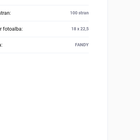
stran
:
100 stran
 fotoalba
:
18 x 22,5
a
:
FANDY