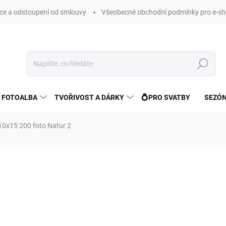
e a odstoupení od smlouvy
Všeobecné obchodní podmínky pro e-sh
Hledat
 FOTOALBA
TVOŘIVOST A DÁRKY
💍PRO SVATBY
SEZÓN
0x15 200 foto Natur 2
ní
ZNAČKA:
FANDY
148 Kč
122 Kč bez DPH
Měrná
SKLADEM
(>10 KS)
cena: