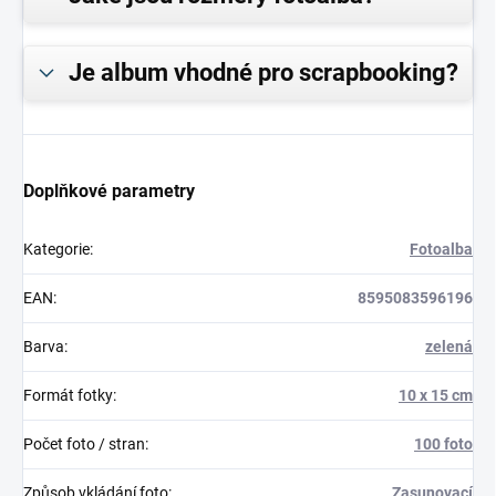
Je album vhodné pro scrapbooking?
Doplňkové parametry
Kategorie
:
Fotoalba
EAN
:
8595083596196
Barva
:
zelená
Formát fotky
:
10 x 15 cm
Počet foto / stran
:
100 foto
Způsob vkládání foto
:
Zasunovací