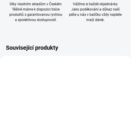
Díky vlastním skladům v Českém
Vážíme si každé objednávky.
Těšíně máme k dispozici tisíce
Jako poděkování a důkaz naší
produktů s garantovanou rychlou
péče u nás v balíčku vždy najdete
a spolehlivou dostupností.
malý dárek.
Související produkty
SKLADEM
SKLADEM
(8 KS)
(9 KS)