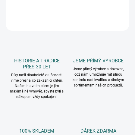
DETAILNÍ INFORMACE
ZEPTAT SE
HISTORIE A TRADICE
JSME PŘÍMÝ VÝROBCE
PŘES 30 LET
Jsme přímý výrobce a dovozce,
což nám umožňuje mít plnou
Díky naší dlouholeté zkušenosti
kontrolu nad kvalitou a širokým
víme přesně, co zákazníci chtějí.
sortimentem našich produktů.
Naším hlavním cílem je jim
maximálně vyhovět, abyste byli s
nákupem vždy spokojeni.
100% SKLADEM
DÁREK ZDARMA