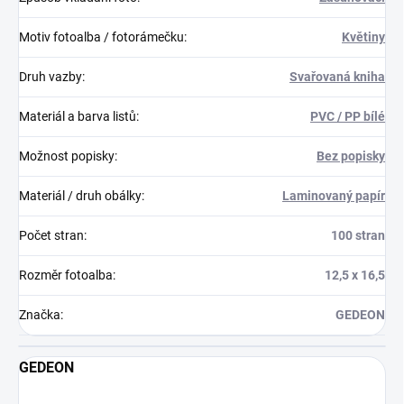
Motiv fotoalba / fotorámečku
:
Květiny
Druh vazby
:
Svařovaná kniha
Materiál a barva listů
:
PVC / PP bílé
Možnost popisky
:
Bez popisky
Materiál / druh obálky
:
Laminovaný papír
Počet stran
:
100 stran
Rozměr fotoalba
:
12,5 x 16,5
Značka
:
GEDEON
GEDEON