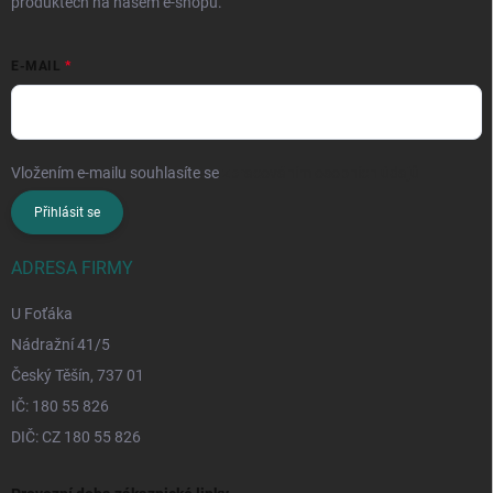
produktech na našem e-shopu.
E-MAIL
Vložením e-mailu souhlasíte se
zpracováním osobních údajů
Přihlásit se
ADRESA FIRMY
U Foťáka
Nádražní 41/5
Český Těšín, 737 01
IČ: 180 55 826
DIČ: CZ 180 55 826