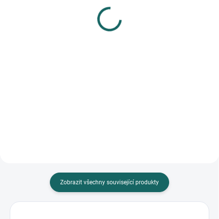
Fotoalbum mini 12x18
Fotoalbum mini 12x18
cm 14 stran 67822 Bella
cm 14 stran 67508 Bella
Vista
Vista
301 Kč
301 Kč
Do košíku
Do košíku
Mini fotoalbum Bella Vista 12x18
Mini fotoalbum v zářivé fuchsiové
cm pojme 14 fotografií o rozměru
barvě je skvělou volbou pro
10x15 cm. Díky jemné růžové
uchování 14 fotografií ve formátu
obálce a fotorohovému...
10x15 cm. Díky...
Zobrazit všechny související produkty