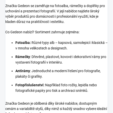
Značka Gedeon se zaměřuje na fotoalba, rámečky a doplňky pro
uchování a prezentaci fotografií. V její nabídce najdete široký
výběr produktů pro domácnosti i profesionální využití, kde je
kladen důraz na praktičnost i estetiku.
Co Gedeon nabízí? Sortiment zahrnuje zejména:
Fotoalba:
Různé typy alb – kapsová, samolepicí i klasická –
v mnoha velikostech a designech.
Rámečky
: Dřevěné, plastové, kovové i dekorativní rámy pro
vystavení fotografií v interiéru.
Antirámy
: Jednoduché a moderní řešení pro fotografie,
plakáty či grafiky.
Fotopříslušenství:
Například foto rožky, lepidla nebo
fotografické papíry pro tisk a archivaci snímků.
Značka Gedeon je oblíbená díky široké nabídce, dostupným
cenám a variabilitě stylů, díky nimž si každý snadno vybere ideální