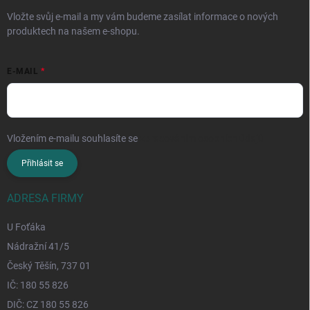
Vložte svůj e-mail a my vám budeme zasílat informace o nových
produktech na našem e-shopu.
E-MAIL
Vložením e-mailu souhlasíte se
zpracováním osobních údajů
Přihlásit se
ADRESA FIRMY
U Foťáka
Nádražní 41/5
Český Těšín, 737 01
IČ: 180 55 826
DIČ: CZ 180 55 826