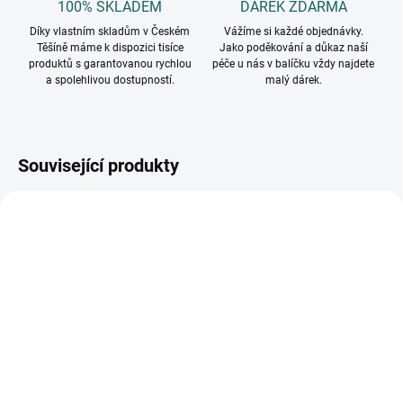
100% SKLADEM
DÁREK ZDARMA
Díky vlastním skladům v Českém
Vážíme si každé objednávky.
Těšíně máme k dispozici tisíce
Jako poděkování a důkaz naší
produktů s garantovanou rychlou
péče u nás v balíčku vždy najdete
a spolehlivou dostupností.
malý dárek.
Související produkty
SKLADEM
SKLADEM
(5 KS)
(>10 KS)