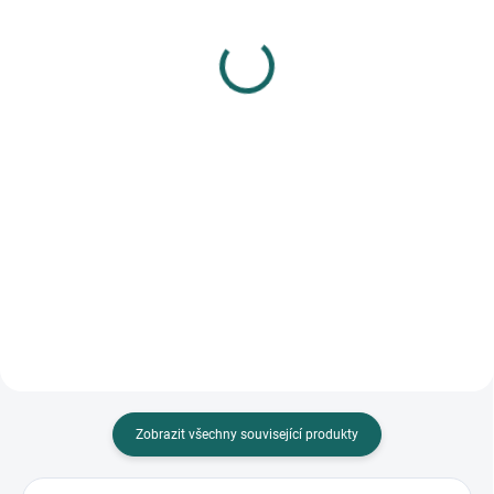
Fotoalbum leporello
Fotoalbum mini 12x18
16x19 cm 10 černých
cm 14 stran 67825 Bella
stran 68931 Linum
Vista
301 Kč
301 Kč
Do košíku
Do košíku
Fotoalbum leporello od značky
Mini fotoalbum od značky
GOLDBUCH s rozměry 16x19 cm
GOLDBUCH v elegantní šedé
nabízí exkluzivní způsob
barvě nabízí perfektní řešení pro
uchování vzpomínek. Díky
uložení vašich vzpomínek....
skládané...
Zobrazit všechny související produkty