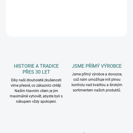
👉 Elegantní design s květinovým motivem
DETAILNÍ INFORMACE
ZEPTAT SE
HISTORIE A TRADICE
JSME PŘÍMÝ VÝROBCE
PŘES 30 LET
Jsme přímý výrobce a dovozce,
což nám umožňuje mít plnou
Díky naší dlouholeté zkušenosti
kontrolu nad kvalitou a širokým
víme přesně, co zákazníci chtějí.
sortimentem našich produktů.
Naším hlavním cílem je jim
maximálně vyhovět, abyste byli s
nákupem vždy spokojeni.