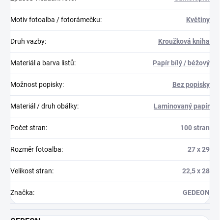
Motiv fotoalba / fotorámečku
:
Květiny
Druh vazby
:
Kroužková kniha
Materiál a barva listů
:
Papír bílý / béžový
Možnost popisky
:
Bez popisky
Materiál / druh obálky
:
Laminovaný papír
Počet stran
:
100 stran
Rozměr fotoalba
:
27 x 29
Velikost stran
:
22,5 x 28
Značka
:
GEDEON