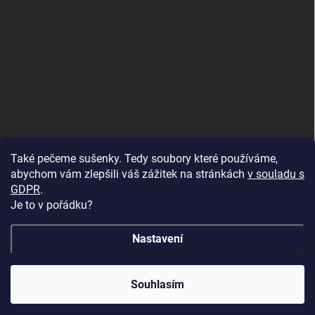
Také pečeme sušenky. Tedy soubory které používáme,
abychom vám zlepšili váš zážitek na stránkách
v souladu s
GDPR
.
Je to v pořádku?
Nastavení
Copyright 2026
U Foťáka
. Všechna práva vyhrazena.
🔥 Vinylová alba ve slevě až -68 %! Dopřejte svým
Souhlasím
vzpomínkám luxusní vzhled za skvělou cenu. 📖💛
Vytvořil Shoptet