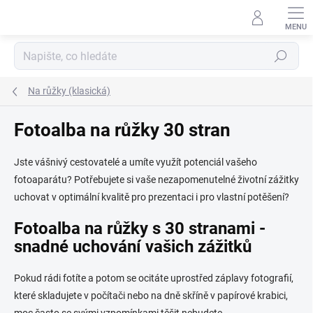
Přejít
na
obsah
Hledat
Na růžky (klasická)
Fotoalba na růžky 30 stran
Jste vášnivý cestovatelé a umíte využít potenciál vašeho
fotoaparátu? Potřebujete si vaše nezapomenutelné životní zážitky
uchovat v optimální kvalitě pro prezentaci i pro vlastní potěšení?
Fotoalba na růžky s 30 stranami -
snadné uchování vašich zážitků
Pokud rádi fotíte a potom se ocitáte uprostřed záplavy fotografií,
které skladujete v počítači nebo na dně skříně v papírové krabici,
moc často se svými vzpomínkami těšit nebudete.