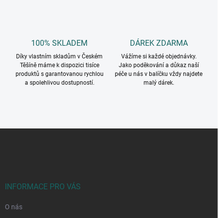
u
100% SKLADEM
DÁREK ZDARMA
Díky vlastním skladům v Českém
Vážíme si každé objednávky.
Těšíně máme k dispozici tisíce
Jako poděkování a důkaz naší
produktů s garantovanou rychlou
péče u nás v balíčku vždy najdete
a spolehlivou dostupností.
malý dárek.
Z
á
p
a
t
í
INFORMACE PRO VÁS
O nás