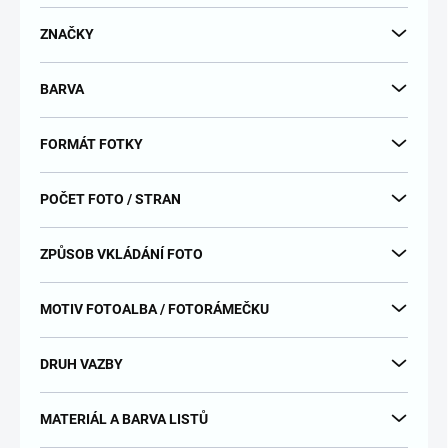
d
u
ZNAČKY
k
t
BARVA
ů
FORMÁT FOTKY
POČET FOTO / STRAN
ZPŮSOB VKLÁDÁNÍ FOTO
MOTIV FOTOALBA / FOTORÁMEČKU
DRUH VAZBY
MATERIÁL A BARVA LISTŮ