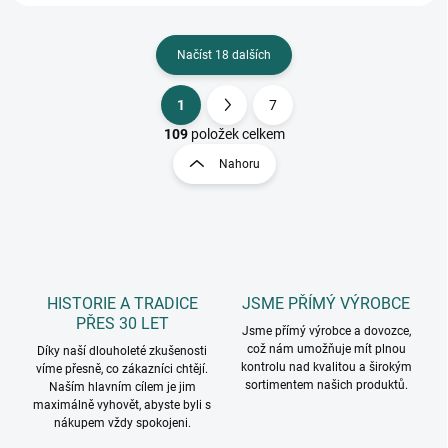
Načíst 18 dalších
1
7
O
S
v
t
109
položek celkem
l
r
Nahoru
á
á
d
n
a
k
c
o
í
p
v
r
á
v
HISTORIE A TRADICE
JSME PŘÍMÝ VÝROBCE
n
k
PŘES 30 LET
í
Jsme přímý výrobce a dovozce,
y
což nám umožňuje mít plnou
Díky naší dlouholeté zkušenosti
v
kontrolu nad kvalitou a širokým
víme přesně, co zákazníci chtějí.
ý
sortimentem našich produktů.
Naším hlavním cílem je jim
p
maximálně vyhovět, abyste byli s
i
nákupem vždy spokojeni.
s