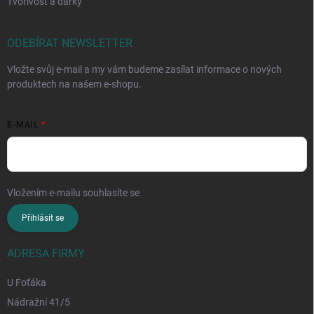
Tvořivost a dárky
ODEBÍRAT NEWSLETTER
Vložte svůj e-mail a my vám budeme zasílat informace o nových
produktech na našem e-shopu.
E-MAIL
Vložením e-mailu souhlasíte se
zpracováním osobních údajů
Přihlásit se
ADRESA FIRMY
U Foťáka
Nádražní 41/5