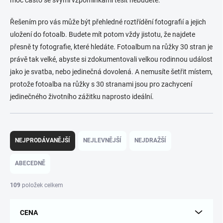
Řešením pro vás může být přehledné roztřídění fotografií a jejich
uložení do fotoalb. Budete mít potom vždy jistotu, že najdete
přesně ty fotografie, které hledáte. Fotoalbum na růžky 30 stran je
právě tak velké, abyste si zdokumentovali velkou rodinnou událost
jako je svatba, nebo jedinečná dovolená. A nemusíte šetřit místem,
protože fotoalba na růžky s 30 stranami jsou pro zachycení
jedinečného životního zážitku naprosto ideální.
Ř
a
NEJPRODÁVANĚJŠÍ
NEJLEVNĚJŠÍ
NEJDRAŽŠÍ
z
e
ABECEDNĚ
n
í
109
položek celkem
p
r
CENA
o