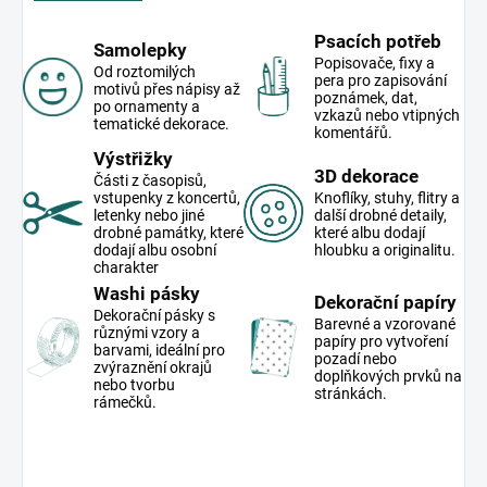
Psacích potřeb
Samolepky
Popisovače, fixy a
Od roztomilých
pera pro zapisování
motivů přes nápisy až
poznámek, dat,
po ornamenty a
vzkazů nebo vtipných
tematické dekorace.
komentářů.
Výstřižky
3D dekorace
Části z časopisů,
vstupenky z koncertů,
Knoflíky, stuhy, flitry a
letenky nebo jiné
další drobné detaily,
drobné památky, které
které albu dodají
dodají albu osobní
hloubku a originalitu.
charakter
Washi pásky
Dekorační papíry
Dekorační pásky s
Barevné a vzorované
různými vzory a
papíry pro vytvoření
barvami, ideální pro
pozadí nebo
zvýraznění okrajů
doplňkových prvků na
nebo tvorbu
stránkách.
rámečků.