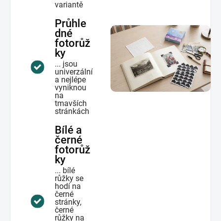
variantě
Průhle
dné
fotorůž
ky
... jsou
univerzální
a nejlépe
vyniknou
na
tmavších
stránkách
Bílé a
černé
fotorůž
ky
... bílé
růžky se
hodí na
černé
stránky,
černé
růžky na