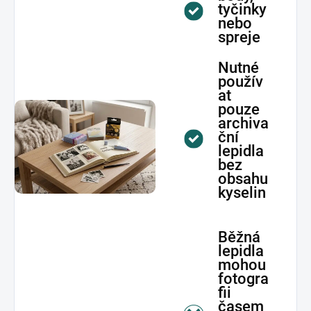
tyčinky
nebo
spreje
Nutné
použív
at
pouze
archiva
ční
lepidla
bez
obsahu
kyselin
Běžná
lepidla
mohou
fotogra
fii
časem