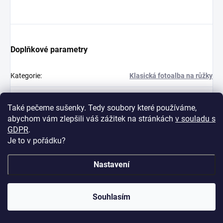
Doplňkové parametry
Kategorie
:
Klasická fotoalba na růžky
EAN
:
4009835243954
Také pečeme sušenky. Tedy soubory které používáme,
abychom vám zlepšili váš zážitek na stránkách
v souladu s
Barva
:
Modrá; Béžová
,
Béžová; Béžová
GDPR
.
Je to v pořádku?
Formát fotky
:
Libovolný
Počet foto / stran
:
60 stran
Nastavení
Způsob vkládání foto
:
Fotorohový
🔥 Vinylová alba ve slevě až -68 %! Dopřejte svým
Souhlasím
vzpomínkám luxusní vzhled za skvělou cenu. 📖💛
Motiv fotoalba /
Dětský
fotorámečku
: