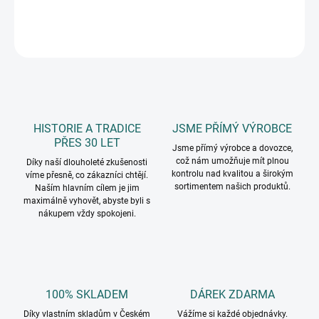
DETAILNÍ INFORMACE
ZEPTAT SE
HISTORIE A TRADICE
JSME PŘÍMÝ VÝROBCE
PŘES 30 LET
Jsme přímý výrobce a dovozce,
což nám umožňuje mít plnou
Díky naší dlouholeté zkušenosti
kontrolu nad kvalitou a širokým
víme přesně, co zákazníci chtějí.
sortimentem našich produktů.
Naším hlavním cílem je jim
maximálně vyhovět, abyste byli s
nákupem vždy spokojeni.
100% SKLADEM
DÁREK ZDARMA
Díky vlastním skladům v Českém
Vážíme si každé objednávky.