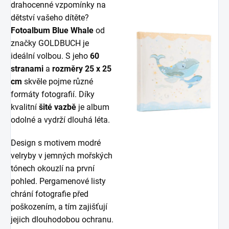
drahocenné vzpomínky na
dětství vašeho dítěte?
Fotoalbum Blue Whale
od
značky GOLDBUCH je
ideální volbou. S jeho
60
stranami
a
rozměry 25 x 25
cm
skvěle pojme různé
formáty fotografií. Díky
kvalitní
šité vazbě
je album
odolné a vydrží dlouhá léta.
Design s motivem modré
velryby v jemných mořských
tónech okouzlí na první
pohled. Pergamenové listy
chrání fotografie před
poškozením, a tím zajišťují
jejich dlouhodobou ochranu.