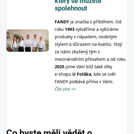
který se můžete
spolehnout
FANDY
je značka s příběhem. Od
roku
1993
vytváříme a vybíráme
produkty s nápadem, osobitým
stylem a důrazem na kvalitu. Stojí
za námi zkušený tým s
mezinárodním přesahem a od roku
2025
jsme Vám blíž také díky
e‑shopu
U
Foťáka
, kde se svět
FANDY potkává přímo s Vámi.
Číst více >>
Co byste měli vědět o