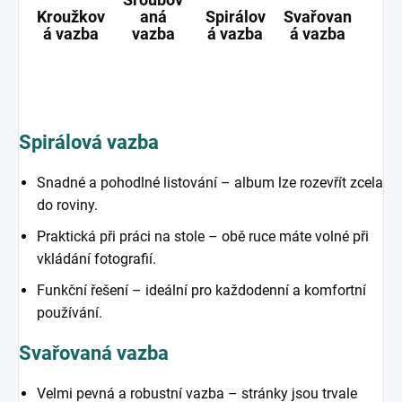
Kroužkov
aná
Spirálov
Svařovan
Ši
á vazba
vazba
á vazba
á vazba
va
Spirálová vazba
Snadné a pohodlné listování – album lze rozevřít zcela
do roviny.
Praktická při práci na stole – obě ruce máte volné při
vkládání fotografií.
Funkční řešení – ideální pro každodenní a komfortní
používání.
Svařovaná vazba
Velmi pevná a robustní vazba – stránky jsou trvale