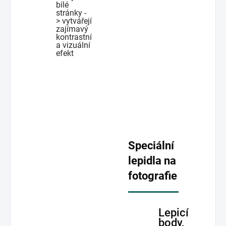
bílé
stránky -
> vytvářejí
zajímavý
kontrastní
a vizuální
efekt
Speciální
lepidla na
fotografie
Lepicí
body,