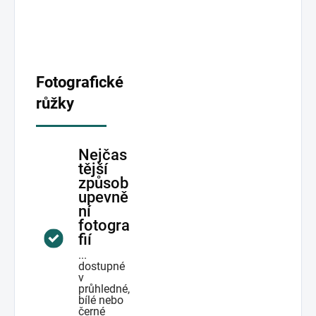
Fotografické
růžky
Nejčas
tější
způsob
upevně
ní
fotogra
fií
...
dostupné
v
průhledné,
bílé nebo
černé