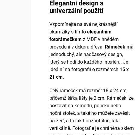
Elegantní design a
univerzální použití
Vzpomínejte na své nejkrásnější
okamžiky s tímto
elegantním
fotorámečkem
z MDF v hnědém
provedení v dekoru dřeva.
Rámeček
má
jednoduchý, ale nadčasový design,
který se hodí do každého interiéru. Je
ideální na fotografii o rozměrech
15 x
21 cm
.
Celý rámeček má rozměr 18 x 24 cm,
přičemž šířka lišty je 2 cm. Rámeček lze
postavit na komodu, poličku nebo
noční stolek, a také ho můžete zavěsit
na zeď, a to jak horizontálně, tak i
vertikálně. Fotografie je chráněna sklem