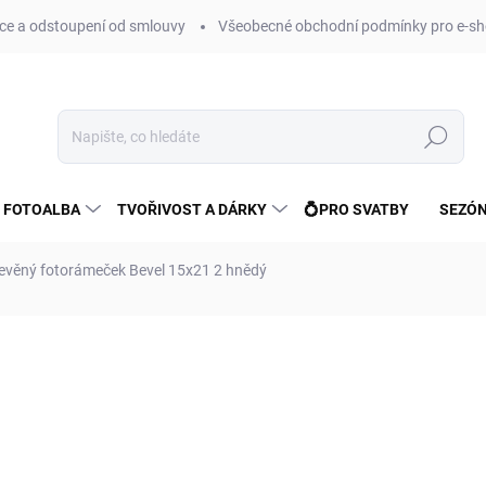
e a odstoupení od smlouvy
Všeobecné obchodní podmínky pro e-sh
Hledat
 FOTOALBA
TVOŘIVOST A DÁRKY
💍PRO SVATBY
SEZÓN
evěný fotorámeček Bevel 15x21 2 hnědý
ní
ZNAČKA:
FANDY
81 Kč
67 Kč bez DPH
Měrná
SKLADEM
(>10 KS)
cena: