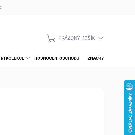
op ufotaka.eu
Ochrana osobních údajů GDPR
Blog
PRÁZDNÝ KOŠÍK
NÁKUPNÍ
KOŠÍK
NÍ KOLEKCE
HODNOCENÍ OBCHODU
ZNAČKY