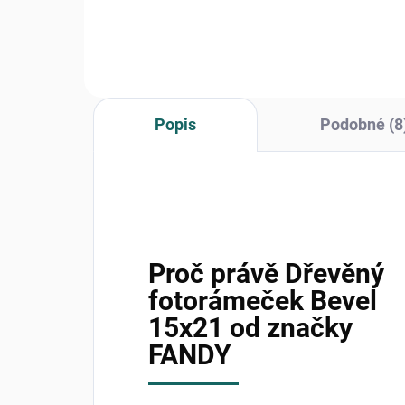
50 fotografií ve formátu 15 x...
vazb
Popis
Podobné (8
Proč právě Dřevěný
fotorámeček Bevel
15x21 od značky
FANDY