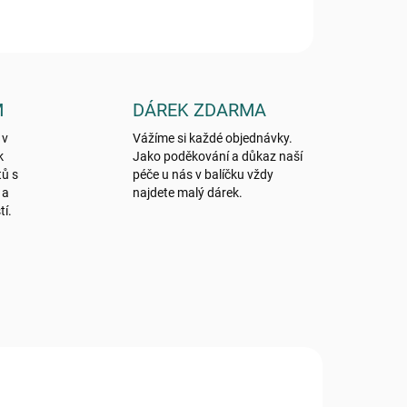
M
DÁREK ZDARMA
 v
Vážíme si každé objednávky.
k
Jako poděkování a důkaz naší
tů s
péče u nás v balíčku vždy
 a
najdete malý dárek.
tí.