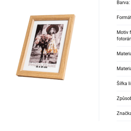
Barva
:
Formát
Motiv 
fotorá
Materi
Materiá
Šířka l
Způsob
Značk