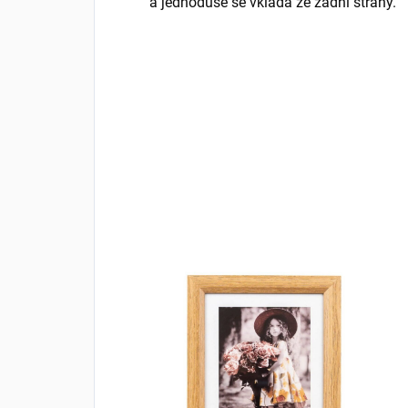
a jednoduše se vkládá ze zadní strany.