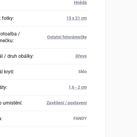
Hnědá
 fotky
:
15 x 21 cm
fotoalba /
Ostatní fotorámečky
mečku
:
ál / druh obálky
:
Dřevo
l krytí
:
Sklo
išty
:
1,6 - 2 cm
 umístění
:
Zavěšení / postavení
a
:
FANDY