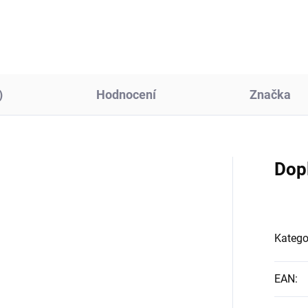
a zajišťují odolnost. Album...
zasunovacím formátu. S...
)
Hodnocení
Značka
Dop
Katego
EAN
: