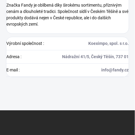
Značka Fandy je oblíbená díky širokému sortimentu, příznivým
cenám a dlouholeté tradici. Společnost sídlí v Českém Těšíně a své
produkty dodává nejen v České republice, ale i do dalších
evropských zemí.
Výrobní společnost
:
Koeximpo, spol. s r.o.
Adresa
:
Nádražní 41/5, Český Těšín, 737 01
E-mail
:
info@fandy.cz
Z
á
p
a