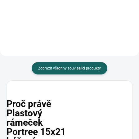
Luxusní fotoalbum FANDY pro až
Fotoalbum Mystic mix 15x21 je
50 fotografií ve formátu 15x21
kompaktní a moderní řešení pro
cm. Vínová vinylová koženka a
uchování až 36 fotografií v
šitá vazba zajišťují...
zasunovacím formátu. S...
Zobrazit všechny související produkty
Proč právě
Plastový
rámeček
Portree 15x21