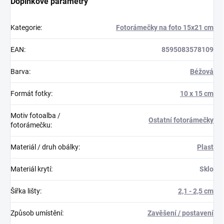
Doplňkové parametry
Kategorie
:
Fotorámečky na foto 15x21 cm
EAN
:
8595083578109
Barva
:
Béžová
Formát fotky
:
10 x 15 cm
Motiv fotoalba /
Ostatní fotorámečky
fotorámečku
:
Materiál / druh obálky
:
Plast
Materiál krytí
:
Sklo
Šířka lišty
:
2,1 - 2,5 cm
Způsob umístění
:
Zavěšení / postavení