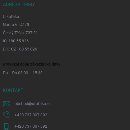
ADRESA FIRMY
U Foťáka
Nádražní 41/5
Český Těšín, 737 01
IČ: 180 55 826
DIČ: CZ 180 55 826
Provozní doba zákaznické linky
Po – Pá 08:00 – 15:30
KONTAKT
obchod
@
ufotaka.eu
+420 737 007 892
+420 737 007 892