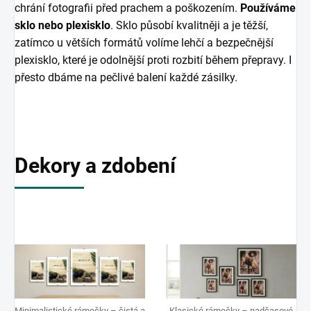
chrání fotografii před prachem a poškozením.
Používáme
sklo nebo plexisklo
. Sklo působí kvalitněji a je těžší,
zatímco u větších formátů volíme lehčí a bezpečnější
plexisklo, které je odolnější proti rozbití během přepravy. I
přesto dbáme na pečlivé balení každé zásilky.
Dekory a zdobení
Minimalistické rámečky – čistá a
Klasické rámečky – nadčasové