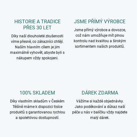
HISTORIE A TRADICE
JSME PŘÍMÝ VÝROBCE
PŘES 30 LET
Jsme přímý výrobce a dovozce,
což nám umožňuje mít plnou
Díky naší dlouholeté zkušenosti
kontrolu nad kvalitou a širokým
víme přesně, co zákazníci chtějí.
sortimentem našich produktů.
Naším hlavním cílem je jim
maximálně vyhovět, abyste byli s
nákupem vždy spokojeni.
100% SKLADEM
DÁREK ZDARMA
Díky vlastním skladům v Českém
Vážíme si každé objednávky.
Těšíně máme k dispozici tisíce
Jako poděkování a důkaz naší
produktů s garantovanou rychlou
péče u nás v balíčku vždy najdete
a spolehlivou dostupností.
malý dárek.