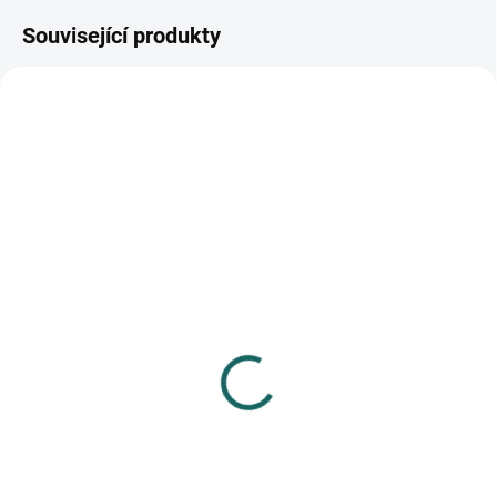
Související produkty
SKLADEM
SKLADEM
(>10 KS)
(>10 KS)
Fotoalbum 15x21 50 foto
Fotoalbum 15x21 36 foto
Vinyl 1 vínové
měkké desky Mystic mix
238 Kč
59 Kč
Do košíku
Do košíku