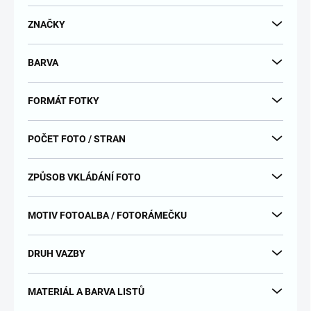
d
u
ZNAČKY
k
t
BARVA
ů
FORMÁT FOTKY
POČET FOTO / STRAN
ZPŮSOB VKLÁDÁNÍ FOTO
MOTIV FOTOALBA / FOTORÁMEČKU
DRUH VAZBY
MATERIÁL A BARVA LISTŮ