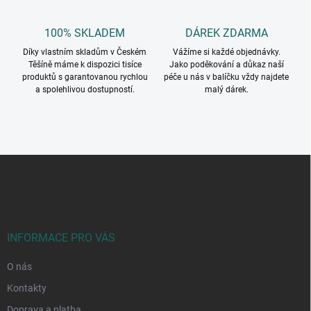
100% SKLADEM
DÁREK ZDARMA
Díky vlastním skladům v Českém
Vážíme si každé objednávky.
Těšíně máme k dispozici tisíce
Jako poděkování a důkaz naší
produktů s garantovanou rychlou
péče u nás v balíčku vždy najdete
a spolehlivou dostupností.
malý dárek.
Z
á
p
a
t
í
INFORMACE PRO VÁS
O nás
Kontakty
Doprava a platba