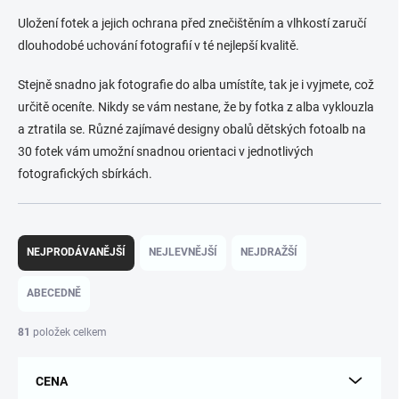
Uložení fotek a jejich ochrana před znečištěním a vlhkostí zaručí
dlouhodobé uchování fotografií v té nejlepší kvalitě.
Stejně snadno jak fotografie do alba umístíte, tak je i vyjmete, což
určitě oceníte. Nikdy se vám nestane, že by fotka z alba vyklouzla
a ztratila se. Různé zajímavé designy obalů
dětských fotoalb na
30 fotek vám umožní snadnou orientaci v jednotlivých
fotografických sbírkách.
Ř
a
NEJPRODÁVANĚJŠÍ
NEJLEVNĚJŠÍ
NEJDRAŽŠÍ
z
e
ABECEDNĚ
n
í
81
položek celkem
p
r
CENA
o