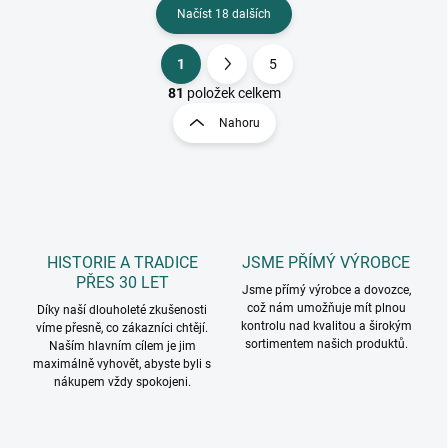
Načíst 18 dalších
1
5
O
S
v
t
81
položek celkem
l
r
Nahoru
á
á
d
n
a
k
c
o
í
p
v
r
á
v
HISTORIE A TRADICE
JSME PŘÍMÝ VÝROBCE
n
k
PŘES 30 LET
í
Jsme přímý výrobce a dovozce,
y
což nám umožňuje mít plnou
Díky naší dlouholeté zkušenosti
v
kontrolu nad kvalitou a širokým
víme přesně, co zákazníci chtějí.
ý
sortimentem našich produktů.
Naším hlavním cílem je jim
p
maximálně vyhovět, abyste byli s
i
nákupem vždy spokojeni.
s
u