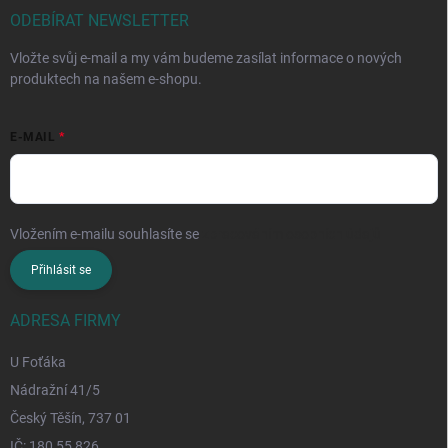
ODEBÍRAT NEWSLETTER
Vložte svůj e-mail a my vám budeme zasílat informace o nových
produktech na našem e-shopu.
E-MAIL
Vložením e-mailu souhlasíte se
zpracováním osobních údajů
Přihlásit se
ADRESA FIRMY
U Foťáka
Nádražní 41/5
Český Těšín, 737 01
IČ: 180 55 826