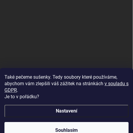
Také pečeme sušenky. Tedy soubory které používáme,
abychom vám zlepšili váš zážitek na stránkách
v souladu s
GDPR
.
Je to v pořádku?
Nastavení
Copyright 2026
U Foťáka
. Všechna práva vyhrazena.
🔥 Vinylová alba ve slevě až -68 %! Dopřejte svým
Souhlasím