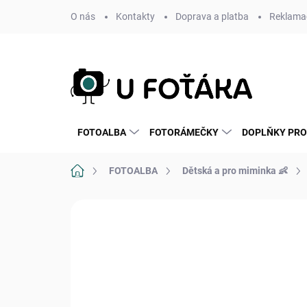
Přejít
O nás
Kontakty
Doprava a platba
Reklamac
na
obsah
FOTOALBA
FOTORÁMEČKY
DOPLŇKY PRO
Domů
FOTOALBA
Dětská a pro miminka 👶
Neohodnoceno
Podrobnosti hodnoce