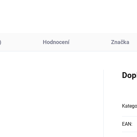
ho dítěte. Součástí je...
pro otisk ručičky...
)
Hodnocení
Značka
Dop
Katego
EAN
: