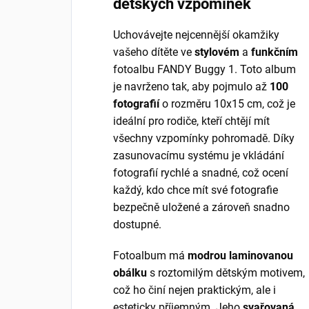
dětských vzpomínek
Uchovávejte nejcennější okamžiky
vašeho dítěte ve
stylovém
a
funkčním
fotoalbu FANDY Buggy 1. Toto album
je navrženo tak, aby pojmulo až
100
fotografií
o rozměru 10x15 cm, což je
ideální pro rodiče, kteří chtějí mít
všechny vzpomínky pohromadě. Díky
zasunovacímu systému je vkládání
fotografií rychlé a snadné, což ocení
každý, kdo chce mít své fotografie
bezpečně uložené a zároveň snadno
dostupné.
Fotoalbum má
modrou laminovanou
obálku
s roztomilým dětským motivem,
což ho činí nejen praktickým, ale i
esteticky příjemným. Jeho
svařovaná