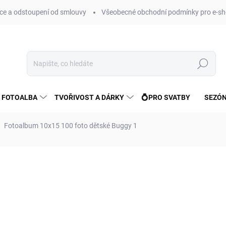
e a odstoupení od smlouvy
Všeobecné obchodní podmínky pro e-sh
Hledat
 FOTOALBA
TVOŘIVOST A DÁRKY
💍PRO SVATBY
SEZÓN
Fotoalbum 10x15 100 foto dětské Buggy 1
ní
ZNAČKA:
FANDY
82 Kč
68 Kč bez DPH
Měrná
SKLADEM
(>10 KS)
cena: