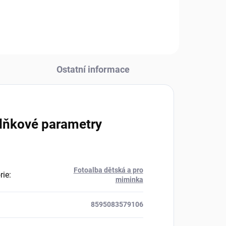
uchovat vzpomínky na dětství...
Ostatní informace
lňkové parametry
Fotoalba dětská a pro
rie
:
miminka
8595083579106