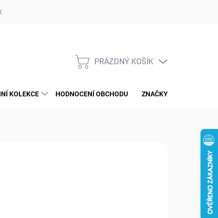
op ufotaka.eu
Ochrana osobních údajů GDPR
Blog
PRÁZDNÝ KOŠÍK
NÁKUPNÍ
KOŠÍK
NÍ KOLEKCE
HODNOCENÍ OBCHODU
ZNAČKY