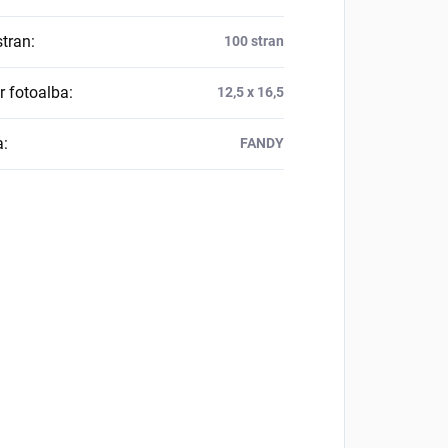
stran
:
100 stran
 fotoalba
:
12,5 x 16,5
a
:
FANDY