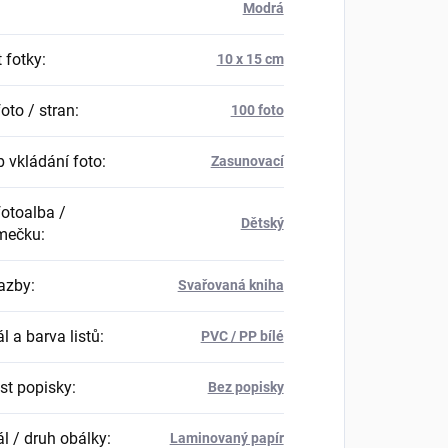
Modrá
 fotky
:
10 x 15 cm
oto / stran
:
100 foto
 vkládání foto
:
Zasunovací
fotoalba /
Dětský
mečku
:
azby
:
Svařovaná kniha
l a barva listů
:
PVC / PP bílé
t popisky
:
Bez popisky
ál / druh obálky
:
Laminovaný papír