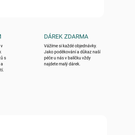
M
DÁREK ZDARMA
 v
Vážíme si každé objednávky.
k
Jako poděkování a důkaz naší
tů s
péče u nás v balíčku vždy
 a
najdete malý dárek.
tí.