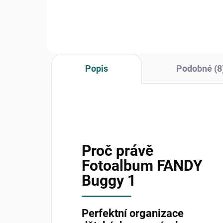
inkoustovou poduškou pro
vaše
otisk...
Popis
Podobné (8
Proč právě
Fotoalbum FANDY
Buggy 1
Perfektní organizace