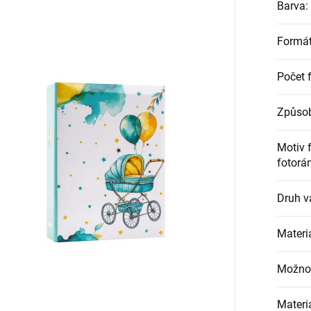
Barva
:
Formát
Počet f
Způsob
Motiv 
fotorá
Druh v
Materiá
Možnos
Materi