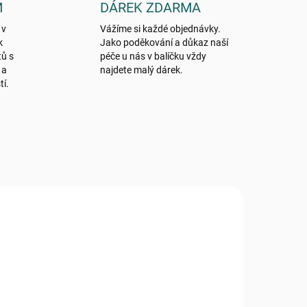
M
DÁREK ZDARMA
 v
Vážíme si každé objednávky.
k
Jako poděkování a důkaz naší
tů s
péče u nás v balíčku vždy
 a
najdete malý dárek.
tí.