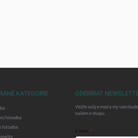
RANÉ KATEGORIE
ODEBÍRAT NEWSLETT
Vložte svůj e-mail a my vám bud
lba
našem e-shopu.
ní fotoalba
 fotoalba
E-MAIL
ámečky