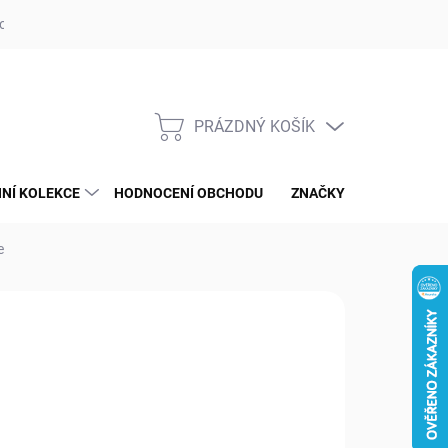
op ufotaka.eu
Ochrana osobních údajů GDPR
Blog
PRÁZDNÝ KOŠÍK
NÁKUPNÍ
KOŠÍK
NÍ KOLEKCE
HODNOCENÍ OBCHODU
ZNAČKY
e