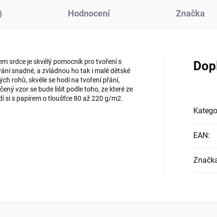
)
Hodnocení
Značka
m srdce je skvělý pomocník pro tvoření s
Dop
ní snadné, a zvládnou ho tak i malé dětské
ch rohů, skvěle se hodí na tvoření přání,
ený vzor se bude lišit podle toho, ze které ze
adí si s papírem o tloušťce 80 až 220 g/m2.
Katego
EAN
:
Značk