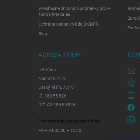
Všeobecné obchodní podmínky pro e-
Rámečk
shop ufotaka.eu
Eurocl
Ochrana osobních údajů GDPR
Tvořiv
Blog
ADRESA FIRMY
KON
U Foťáka
Nádražní 41/5
Český Těšín, 737 01
IČ: 180 55 826
DIČ: CZ 180 55 826
Provozní doba zákaznické linky
Po – Pá 08:00 – 15:30