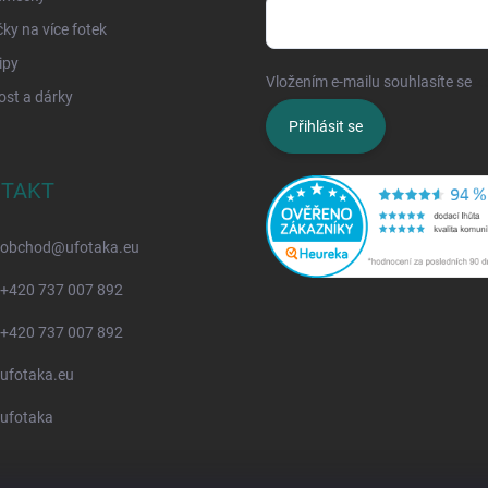
y na více fotek
ipy
Vložením e-mailu souhlasíte se
z
ost a dárky
Přihlásit se
TAKT
obchod
@
ufotaka.eu
+420 737 007 892
+420 737 007 892
ufotaka.eu
ufotaka