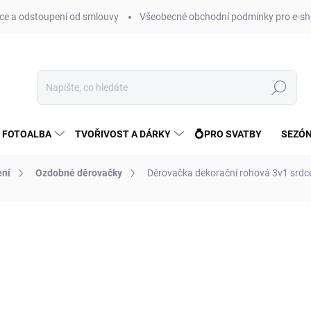
e a odstoupení od smlouvy
Všeobecné obchodní podmínky pro e-sh
Hledat
 FOTOALBA
TVOŘIVOST A DÁRKY
💍PRO SVATBY
SEZÓN
ení
Ozdobné děrovačky
Děrovačka dekorační rohová 3v1 srdc
ní
ZNAČKA:
FANDY
173 Kč
143 Kč bez DPH
Měrná
SKLADEM
(>10 KS)
cena: