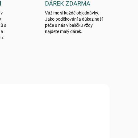
M
DÁREK ZDARMA
 v
Vážíme si každé objednávky.
k
Jako poděkování a důkaz naší
tů s
péče u nás v balíčku vždy
 a
najdete malý dárek.
tí.