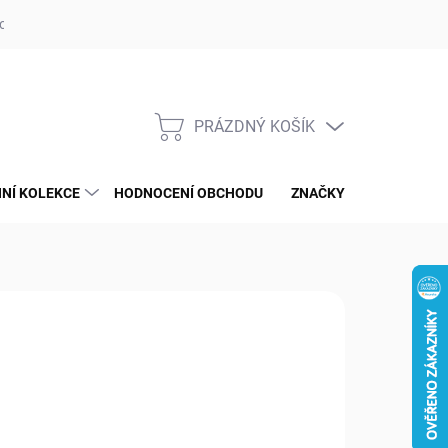
op ufotaka.eu
Ochrana osobních údajů GDPR
Blog
PRÁZDNÝ KOŠÍK
NÁKUPNÍ
KOŠÍK
NÍ KOLEKCE
HODNOCENÍ OBCHODU
ZNAČKY
9