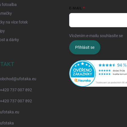
 fotoalba
E-MAIL
ámečky
y na více fotek
ipy
Vložením e-mailu souhlasíte se
z
ost a dárky
Přihlásit se
TAKT
obchod
@
ufotaka.eu
+420 737 007 892
+420 737 007 892
ufotaka.eu
ufotaka