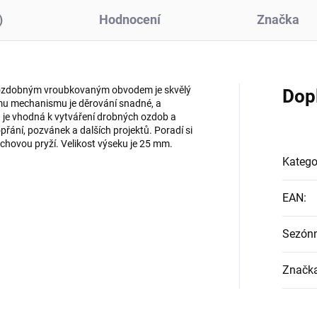
)
Hodnocení
Značka
 ozdobným vroubkovaným obvodem je skvělý
Dop
ému mechanismu je děrování snadné, a
a je vhodná k vytváření drobných ozdob a
opřání, pozvánek a dalších projektů. Poradí si
hovou pryží. Velikost výseku je 25 mm.
Katego
EAN
:
Sezón
Značk