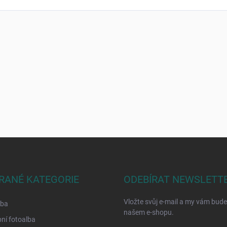
RANÉ KATEGORIE
ODEBÍRAT NEWSLETT
Vložte svůj e-mail a my vám bud
lba
našem e-shopu.
ní fotoalba