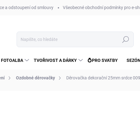
e a odstoupení od smlouvy
Všeobecné obchodní podmínky pro e-sh
Hledat
 FOTOALBA
TVOŘIVOST A DÁRKY
💍PRO SVATBY
SEZÓN
ení
Ozdobné děrovačky
Děrovačka dekorační 25mm srdce 00
ní
ZNAČKA:
FANDY
133 Kč
110 Kč bez DPH
Měrná
SKLADEM
(>10 KS)
cena: