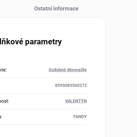
Ostatní informace
lňkové parametry
rie
:
Ozdobné děrovačky
8595083560272
nost
:
VALENTÝN
a
:
FANDY