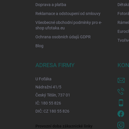
Doprava a platba
Dětská
Reklamace a odstoupení od smlouvy
Fotor
Všeobecné obchodní podmínky pro e-
Rámečk
shop ufotaka.eu
Eurocl
Ochrana osobních údajů GDPR
Tvořiv
Blog
ADRESA FIRMY
KON
U Foťáka
Nádražní 41/5
Český Těšín, 737 01
IČ: 180 55 826
DIČ: CZ 180 55 826
Provozní doba zákaznické linky