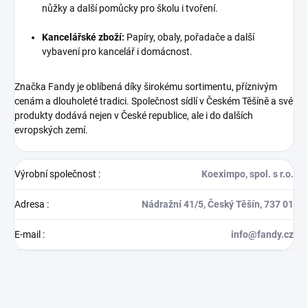
nůžky a další pomůcky pro školu i tvoření.
Kancelářské zboží:
Papíry, obaly, pořadače a další
vybavení pro kancelář i domácnost.
Značka Fandy je oblíbená díky širokému sortimentu, příznivým
cenám a dlouholeté tradici. Společnost sídlí v Českém Těšíně a své
produkty dodává nejen v České republice, ale i do dalších
evropských zemí.
Výrobní společnost
:
Koeximpo, spol. s r.o.
Adresa
:
Nádražní 41/5, Český Těšín, 737 01
E-mail
:
info@fandy.cz