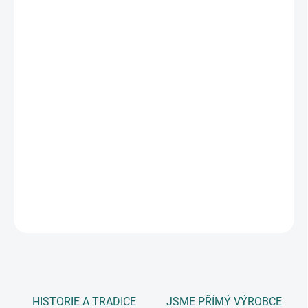
DORUČIT DO:
11.8.2026
MOŽNOSTI
DORUČENÍ
−
+
Přidat do košíku
děrovačka dekorační s pružinovým mechanismem pro snadné
děrování, vhodné i pro děti, děrovačka prosekne i silnější materiál,
například 2mm mechovou pryž a 300g papír, velikost výseku 16
mm, blistr
DETAILNÍ INFORMACE
ZEPTAT SE
HISTORIE A TRADICE
JSME PŘÍMÝ VÝROBCE