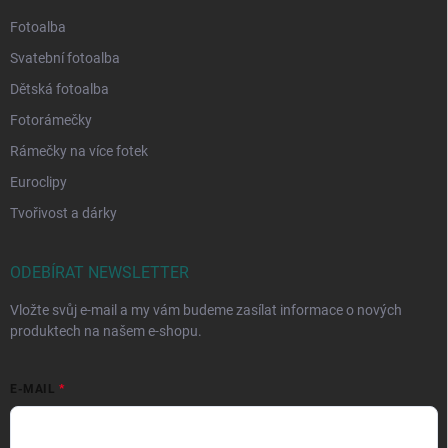
Fotoalba
Svatební fotoalba
Dětská fotoalba
Fotorámečky
Rámečky na více fotek
Euroclipy
Tvořivost a dárky
ODEBÍRAT NEWSLETTER
Vložte svůj e-mail a my vám budeme zasílat informace o nových
produktech na našem e-shopu.
E-MAIL