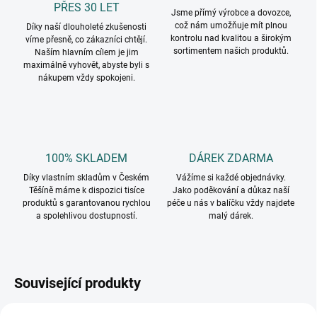
PŘES 30 LET
Jsme přímý výrobce a dovozce,
což nám umožňuje mít plnou
Díky naší dlouholeté zkušenosti
kontrolu nad kvalitou a širokým
víme přesně, co zákazníci chtějí.
sortimentem našich produktů.
Naším hlavním cílem je jim
maximálně vyhovět, abyste byli s
nákupem vždy spokojeni.
100% SKLADEM
DÁREK ZDARMA
Díky vlastním skladům v Českém
Vážíme si každé objednávky.
Těšíně máme k dispozici tisíce
Jako poděkování a důkaz naší
produktů s garantovanou rychlou
péče u nás v balíčku vždy najdete
a spolehlivou dostupností.
malý dárek.
Související produkty