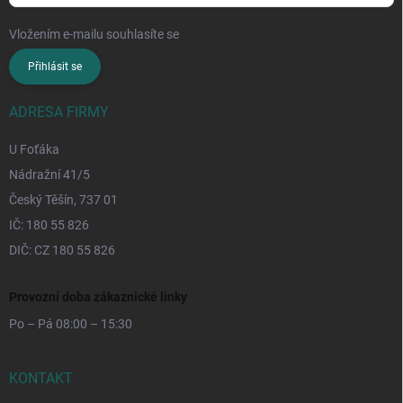
Vložením e-mailu souhlasíte se
zpracováním osobních údajů
Přihlásit se
ADRESA FIRMY
U Foťáka
Nádražní 41/5
Český Těšín, 737 01
IČ: 180 55 826
DIČ: CZ 180 55 826
Provozní doba zákaznické linky
Po – Pá 08:00 – 15:30
KONTAKT