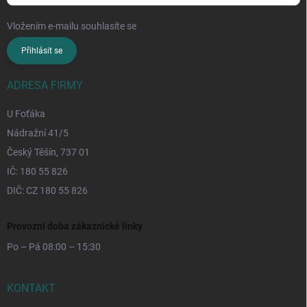
Vložením e-mailu souhlasíte se
zpracováním osobních údajů
Přihlásit se
ADRESA FIRMY
U Foťáka
Nádražní 41/5
Český Těšín, 737 01
IČ: 180 55 826
DIČ: CZ 180 55 826
Provozní doba zákaznické linky
Po – Pá 08:00 – 15:30
KONTAKT