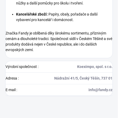
nůžky a další pomůcky pro školu i tvoření.
Kancelářské zboží:
Papíry, obaly, pořadače a další
vybavení pro kancelář i domácnost.
Značka Fandy je oblíbená díky širokému sortimentu, příznivým
cenám a dlouholeté tradici. Společnost sídlí v Českém Těšíně a své
produkty dodává nejen v České republice, ale i do dalších
evropských zemí.
Výrobní společnost
:
Koeximpo, spol. s r.o.
Adresa
:
Nádražní 41/5, Český Těšín, 737 01
E-mail
:
info@fandy.cz