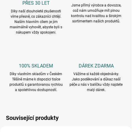
PŘES 30 LET
Jsme přímý výrobce a dovozce,
což nám umožňuje mít plnou
Díky naší dlouholeté zkušenosti
kontrolu nad kvalitou a širokým
víme přesně, co zákazníci chtějí.
sortimentem našich produktů.
Naším hlavním cílem je jim
maximálně vyhovět, abyste byli s
nákupem vždy spokojeni.
100% SKLADEM
DÁREK ZDARMA
Díky vlastním skladům v Českém
Vážíme si každé objednávky.
Těšíně máme k dispozici tisíce
Jako poděkování a důkaz naší
produktů s garantovanou rychlou
péče u nás v balíčku vždy najdete
a spolehlivou dostupností.
malý dárek.
Související produkty