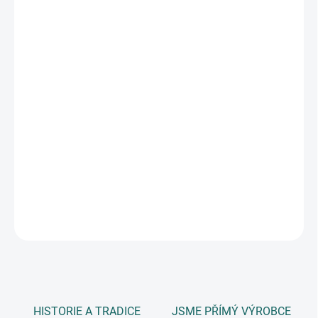
DORUČIT DO:
11.8.2026
MOŽNOSTI
DORUČENÍ
−
+
Přidat do košíku
děrovačka dekorační s pružinovým mechanismem pro snadné
děrování, vhodné i pro děti, děrovačka prosekne i silnější materiál,
například 2mm mechovou pryž a 300g papír, velikost výseku 37
mm, blistr
DETAILNÍ INFORMACE
ZEPTAT SE
HISTORIE A TRADICE
JSME PŘÍMÝ VÝROBCE