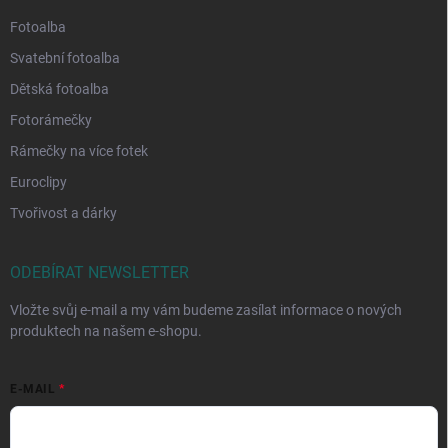
Fotoalba
Svatební fotoalba
Dětská fotoalba
Fotorámečky
Rámečky na více fotek
Euroclipy
Tvořivost a dárky
ODEBÍRAT NEWSLETTER
Vložte svůj e-mail a my vám budeme zasílat informace o nových
produktech na našem e-shopu.
E-MAIL