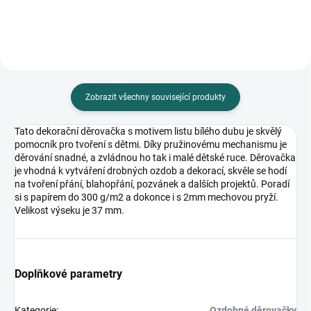
Zobrazit všechny související produkty
Tato dekorační děrovačka s motivem listu bílého dubu je skvělý
pomocník pro tvoření s dětmi. Díky pružinovému mechanismu je
děrování snadné, a zvládnou ho tak i malé dětské ruce. Děrovačka
je vhodná k vytváření drobných ozdob a dekorací, skvěle se hodí
na tvoření přání, blahopřání, pozvánek a dalších projektů. Poradí
si s papírem do 300 g/m2 a dokonce i s 2mm mechovou pryží.
Velikost výseku je 37 mm.
Doplňkové parametry
Kategorie
:
Ozdobné děrovačky