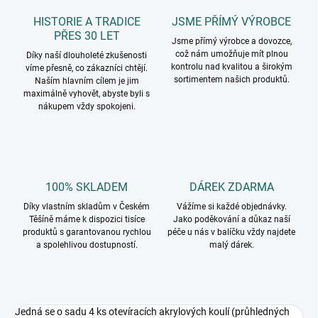
HISTORIE A TRADICE
JSME PŘÍMÝ VÝROBCE
PŘES 30 LET
Jsme přímý výrobce a dovozce,
což nám umožňuje mít plnou
Díky naší dlouholeté zkušenosti
kontrolu nad kvalitou a širokým
víme přesně, co zákazníci chtějí.
sortimentem našich produktů.
Naším hlavním cílem je jim
maximálně vyhovět, abyste byli s
nákupem vždy spokojeni.
100% SKLADEM
DÁREK ZDARMA
Díky vlastním skladům v Českém
Vážíme si každé objednávky.
Těšíně máme k dispozici tisíce
Jako poděkování a důkaz naší
produktů s garantovanou rychlou
péče u nás v balíčku vždy najdete
a spolehlivou dostupností.
malý dárek.
Jedná se o sadu 4 ks otevíracích akrylových koulí (průhledných