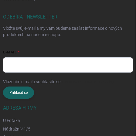
ODEBÍRAT NEWSLETTER
Vložte svůj e-mail a my vám budeme zasílat informace o nových
produktech na našem e-shopu.
E-MAIL
Vložením e-mailu souhlasíte se
zpracováním osobních údajů
Přihlásit se
ADRESA FIRMY
U Foťáka
Nádražní 41/5