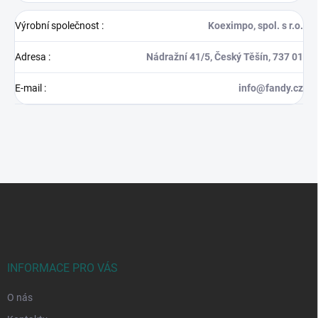
Výrobní společnost
:
Koeximpo, spol. s r.o.
Adresa
:
Nádražní 41/5, Český Těšín, 737 01
E-mail
:
info@fandy.cz
Z
á
p
a
t
í
INFORMACE PRO VÁS
O nás