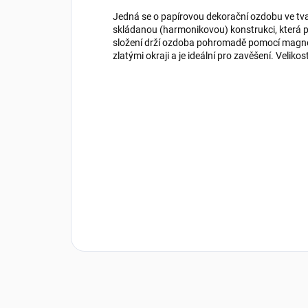
Jedná se o papírovou dekorační ozdobu ve tv
skládanou (harmonikovou) konstrukci, která po
složení drží ozdoba pohromadě pomocí magnet
zlatými okraji a je ideální pro zavěšení. Veliko