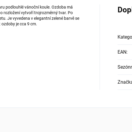
aru podlouhlé vánoční koule. Ozdoba má
Dop
 rozložení vytvoří trojrozměrný tvar. Po
u. Je vyvedena v elegantní zelené barvě se
st ozdoby je cca 9 cm.
Katego
EAN
:
Sezón
Značk