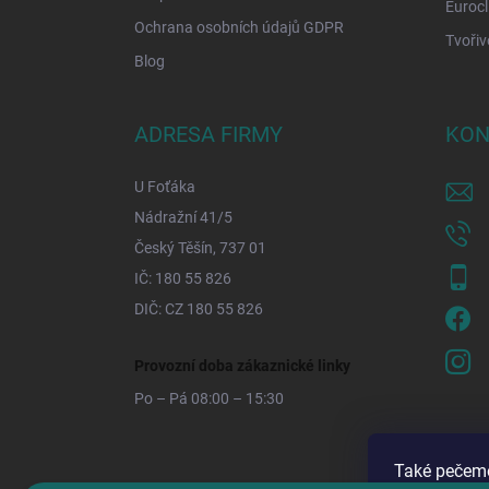
Eurocl
Ochrana osobních údajů GDPR
Tvořiv
Blog
ADRESA FIRMY
KON
U Foťáka
Nádražní 41/5
Český Těšín, 737 01
IČ: 180 55 826
DIČ: CZ 180 55 826
Provozní doba zákaznické linky
Po – Pá 08:00 – 15:30
Také pečeme