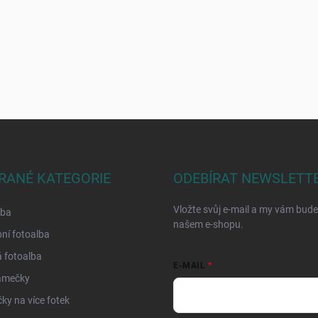
RANÉ KATEGORIE
ODEBÍRAT NEWSLETT
Vložte svůj e-mail a my vám bud
lba
našem e-shopu.
ní fotoalba
 fotoalba
E-MAIL
ámečky
y na více fotek