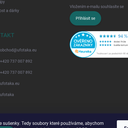
ipy
Vložením e-mailu souhlasíte se
z
ost a dárky
Přihlásit se
TAKT
obchod
@
ufotaka.eu
+420 737 007 892
+420 737 007 892
ufotaka.eu
ufotaka
 sušenky. Tedy soubory které používáme, abychom