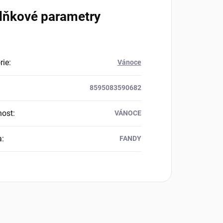
lňkové parametry
rie
:
Vánoce
8595083590682
nost
:
VÁNOCE
a
:
FANDY