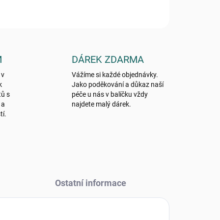
M
DÁREK ZDARMA
 v
Vážíme si každé objednávky.
k
Jako poděkování a důkaz naší
tů s
péče u nás v balíčku vždy
 a
najdete malý dárek.
tí.
Ostatní informace