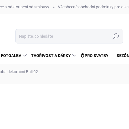
e a odstoupení od smlouvy
Všeobecné obchodní podmínky pro e-sh
Hledat
 FOTOALBA
TVOŘIVOST A DÁRKY
💍PRO SVATBY
SEZÓN
oba dekorační Ball 02
ní
ZNAČKA:
FANDY
46 Kč
38 Kč bez DPH
Měrná
SKLADEM
(>10 KS)
cena: