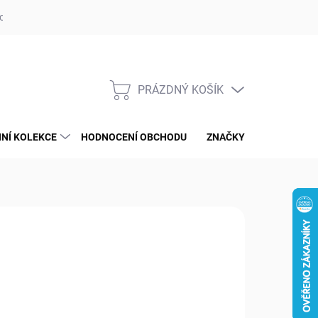
op ufotaka.eu
Ochrana osobních údajů GDPR
Blog
PRÁZDNÝ KOŠÍK
NÁKUPNÍ
KOŠÍK
NÍ KOLEKCE
HODNOCENÍ OBCHODU
ZNAČKY