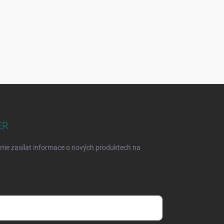
ER
eme zasílat informace o nových produktech na