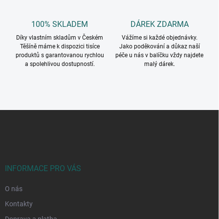
s
u
100% SKLADEM
DÁREK ZDARMA
Díky vlastním skladům v Českém
Vážíme si každé objednávky.
Těšíně máme k dispozici tisíce
Jako poděkování a důkaz naší
produktů s garantovanou rychlou
péče u nás v balíčku vždy najdete
a spolehlivou dostupností.
malý dárek.
Z
á
p
a
t
í
INFORMACE PRO VÁS
O nás
Kontakty
Doprava a platba