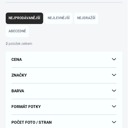
Ř
a
NEJPRODÁVANĚJŠÍ
NEJLEVNĚJŠÍ
NEJDRAŽŠÍ
z
e
ABECEDNĚ
n
í
2
položek celkem
p
r
CENA
o
d
u
ZNAČKY
k
t
BARVA
ů
FORMÁT FOTKY
POČET FOTO / STRAN