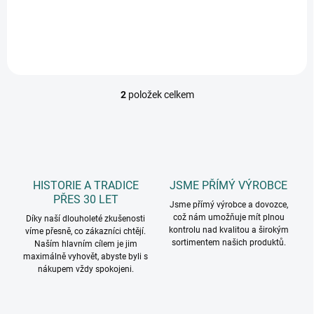
moderními motivy a
obálky s motivy...
zasunovací systém pro...
2
položek celkem
O
v
l
á
d
a
c
HISTORIE A TRADICE
JSME PŘÍMÝ VÝROBCE
í
PŘES 30 LET
p
Jsme přímý výrobce a dovozce,
což nám umožňuje mít plnou
r
Díky naší dlouholeté zkušenosti
kontrolu nad kvalitou a širokým
víme přesně, co zákazníci chtějí.
v
sortimentem našich produktů.
Naším hlavním cílem je jim
k
maximálně vyhovět, abyste byli s
y
nákupem vždy spokojeni.
v
ý
p
i