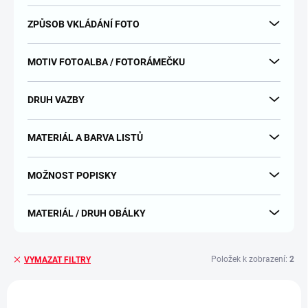
ZPŮSOB VKLÁDÁNÍ FOTO
MOTIV FOTOALBA / FOTORÁMEČKU
DRUH VAZBY
MATERIÁL A BARVA LISTŮ
MOŽNOST POPISKY
MATERIÁL / DRUH OBÁLKY
Položek k zobrazení:
2
VYMAZAT FILTRY
V
ý