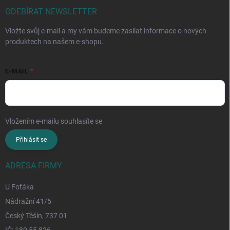
ODEBÍRAT NEWSLETTER
Vložte svůj e-mail a my vám budeme zasílat informace o nových
produktech na našem e-shopu.
E-MAIL
Vložením e-mailu souhlasíte se
zpracováním osobních údajů
Přihlásit se
ADRESA FIRMY
U Foťáka
Nádražní 41/5
Český Těšín, 737 01
IČ: 180 55 826