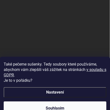
Také pečeme sušenky. Tedy soubory které používáme,
abychom vám zlepšili váš zážitek na stránkách
v souladu s
GDPR
.
Je to v pořádku?
Nastavení
Copyright 2026
U Foťáka
. Všechna práva vyhrazena.
🔥 Vinylová alba ve slevě až -68 %! Dopřejte svým
Souhlasím