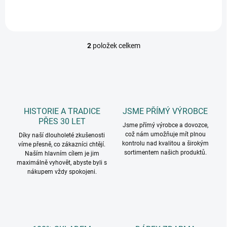
2
položek celkem
O
v
l
á
d
a
c
HISTORIE A TRADICE
JSME PŘÍMÝ VÝROBCE
í
PŘES 30 LET
p
Jsme přímý výrobce a dovozce,
což nám umožňuje mít plnou
r
Díky naší dlouholeté zkušenosti
kontrolu nad kvalitou a širokým
víme přesně, co zákazníci chtějí.
v
sortimentem našich produktů.
Naším hlavním cílem je jim
k
maximálně vyhovět, abyste byli s
y
nákupem vždy spokojeni.
v
ý
p
i
s
u