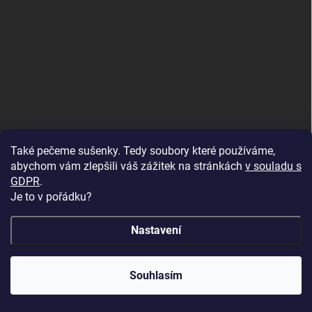
Také pečeme sušenky. Tedy soubory které používáme,
abychom vám zlepšili váš zážitek na stránkách
v souladu s
GDPR
.
Je to v pořádku?
Nastavení
Copyright 2026
U Foťáka
. Všechna práva vyhrazena.
🔥 Vinylová alba ve slevě až -68 %! Dopřejte svým
Souhlasím
vzpomínkám luxusní vzhled za skvělou cenu. 📖💛
Vytvořil Shoptet