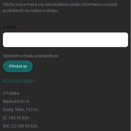
Vložte svůj e-mail a my vám budeme zasílat informace o nových
produktech na našem e-shopu.
E-MAIL
Vložením e-mailu souhlasíte se
zpracováním osobních údajů
Přihlásit se
ADRESA FIRMY
U Foťáka
Nádražní 41/5
Český Těšín, 737 01
IČ: 180 55 826
DIČ: CZ 180 55 826