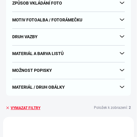
ZPŮSOB VKLÁDÁNÍ FOTO
MOTIV FOTOALBA / FOTORÁMEČKU
DRUH VAZBY
MATERIÁL A BARVA LISTŮ
MOŽNOST POPISKY
MATERIÁL / DRUH OBÁLKY
Položek k zobrazení:
2
VYMAZAT FILTRY
V
ý
p