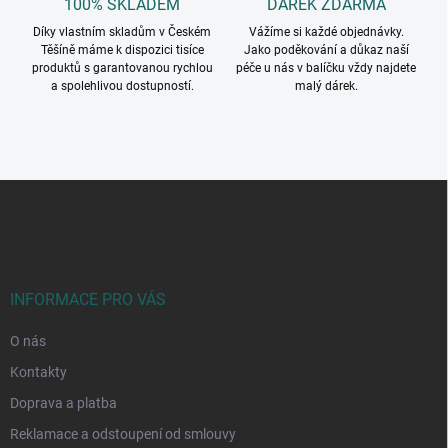
100% SKLADEM
DÁREK ZDARMA
Díky vlastním skladům v Českém
Vážíme si každé objednávky.
Těšíně máme k dispozici tisíce
Jako poděkování a důkaz naší
produktů s garantovanou rychlou
péče u nás v balíčku vždy najdete
a spolehlivou dostupností.
malý dárek.
Z
á
p
a
t
í
INFORMACE PRO VÁS
O nás
Kontakty
Doprava a platba
Reklamace a odstoupení od smlouvy