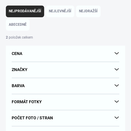
Ř
a
NEJPRODÁVANĚJŠÍ
NEJLEVNĚJŠÍ
NEJDRAŽŠÍ
z
e
ABECEDNĚ
n
í
2
položek celkem
p
r
CENA
o
d
u
ZNAČKY
k
t
BARVA
ů
FORMÁT FOTKY
POČET FOTO / STRAN