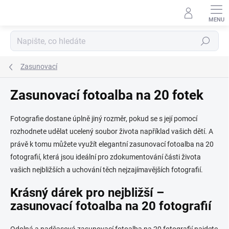
Přejít
na
obsah
Hledat
Zasunovací
Zasunovací fotoalba na 20 fotek
Fotografie dostane úplně jiný rozměr, pokud se s její pomocí
rozhodnete udělat ucelený soubor života například vašich dětí. A
právě k tomu můžete využít elegantní zasunovací fotoalba na 20
fotografií, která jsou ideální pro zdokumentování části života
vašich nejbližších a uchování těch nejzajímavějších fotografií.
Krásný dárek pro nejbližší –
zasunovací fotoalba na 20 fotografií
Odolná a nadčasová zasunovací fotoalba na 20 fotografií najdete