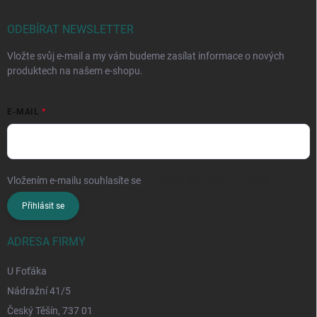
ODEBÍRAT NEWSLETTER
Vložte svůj e-mail a my vám budeme zasílat informace o nových
produktech na našem e-shopu.
E-MAIL
Vložením e-mailu souhlasíte se
zpracováním osobních údajů
Přihlásit se
ADRESA FIRMY
U Foťáka
Nádražní 41/5
Český Těšín, 737 01