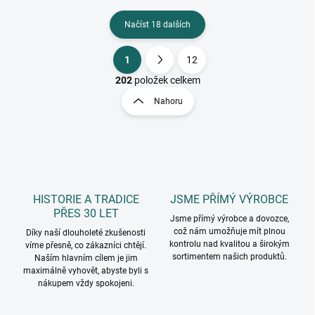
Načíst 18 dalších
1
12
O
S
v
t
202
položek celkem
l
r
Nahoru
á
á
d
n
a
k
c
o
í
p
v
r
á
v
HISTORIE A TRADICE
JSME PŘÍMÝ VÝROBCE
n
k
PŘES 30 LET
í
Jsme přímý výrobce a dovozce,
y
což nám umožňuje mít plnou
Díky naší dlouholeté zkušenosti
v
kontrolu nad kvalitou a širokým
víme přesně, co zákazníci chtějí.
ý
sortimentem našich produktů.
Naším hlavním cílem je jim
p
maximálně vyhovět, abyste byli s
i
nákupem vždy spokojeni.
s
u