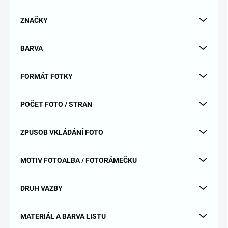
d
u
ZNAČKY
k
t
BARVA
ů
FORMÁT FOTKY
POČET FOTO / STRAN
ZPŮSOB VKLÁDÁNÍ FOTO
MOTIV FOTOALBA / FOTORÁMEČKU
DRUH VAZBY
MATERIÁL A BARVA LISTŮ