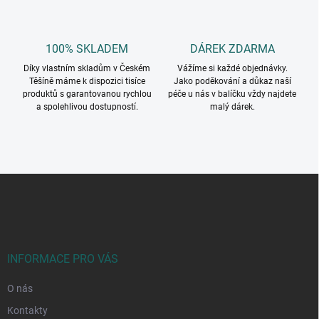
100% SKLADEM
DÁREK ZDARMA
Díky vlastním skladům v Českém
Vážíme si každé objednávky.
Těšíně máme k dispozici tisíce
Jako poděkování a důkaz naší
produktů s garantovanou rychlou
péče u nás v balíčku vždy najdete
a spolehlivou dostupností.
malý dárek.
Z
á
p
a
t
í
INFORMACE PRO VÁS
O nás
Kontakty