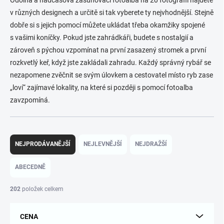
v různých designech a určitě si tak vyberete ty nejvhodnější. Stejně
dobře si s jejich pomocí můžete ukládat třeba okamžiky spojené
s vašimi koníčky. Pokud jste zahrádkáři, budete s nostalgií a
zároveň s pýchou vzpomínat na první zasazený stromek a první
rozkvetlý keř, když jste zakládali zahradu. Každý správný rybář se
nezapomene zvěčnit se svým úlovkem a cestovatel místo ryb zase
„loví“ zajímavé lokality, na které si později s pomocí fotoalba
zavzpomíná.
Ř
a
NEJPRODÁVANĚJŠÍ
NEJLEVNĚJŠÍ
NEJDRAŽŠÍ
z
e
ABECEDNĚ
n
í
202
položek celkem
p
r
CENA
o