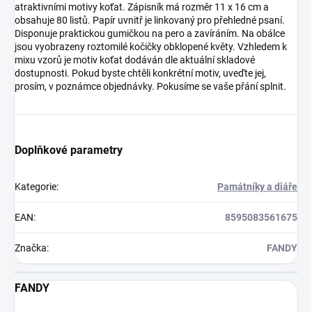
atraktivními motivy koťat. Zápisník má rozměr 11 x 16 cm a
obsahuje 80 listů. Papír uvnitř je linkovaný pro přehledné psaní.
Disponuje praktickou gumičkou na pero a zavíráním. Na obálce
jsou vyobrazeny roztomilé kočičky obklopené květy. Vzhledem k
mixu vzorů je motiv koťat dodáván dle aktuální skladové
dostupnosti. Pokud byste chtěli konkrétní motiv, uveďte jej,
prosím, v poznámce objednávky. Pokusíme se vaše přání splnit.
Doplňkové parametry
Kategorie
:
Památníky a diáře
EAN
:
8595083561675
Značka
:
FANDY
FANDY