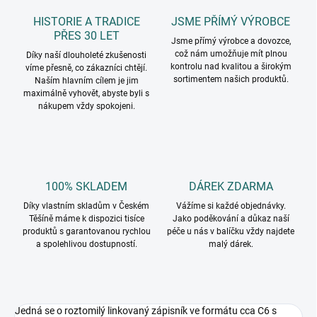
HISTORIE A TRADICE
JSME PŘÍMÝ VÝROBCE
PŘES 30 LET
Jsme přímý výrobce a dovozce,
což nám umožňuje mít plnou
Díky naší dlouholeté zkušenosti
kontrolu nad kvalitou a širokým
víme přesně, co zákazníci chtějí.
sortimentem našich produktů.
Naším hlavním cílem je jim
maximálně vyhovět, abyste byli s
nákupem vždy spokojeni.
100% SKLADEM
DÁREK ZDARMA
Díky vlastním skladům v Českém
Vážíme si každé objednávky.
Těšíně máme k dispozici tisíce
Jako poděkování a důkaz naší
produktů s garantovanou rychlou
péče u nás v balíčku vždy najdete
a spolehlivou dostupností.
malý dárek.
Jedná se o roztomilý linkovaný zápisník ve formátu cca C6 s