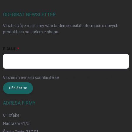
ODEBÍRAT NEWSLETTER
Vložte svůj e-mail a my vám budeme zasílat informace o nových
produktech na našem e-shopu.
E-MAIL
Vložením e-mailu souhlasíte se
zpracováním osobních údajů
Přihlásit se
ADRESA FIRMY
U Foťáka
Nádražní 41/5
Český Těšín, 737 01