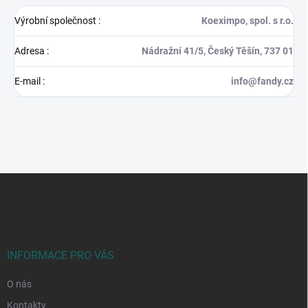
Výrobní společnost
:
Koeximpo, spol. s r.o.
Adresa
:
Nádražní 41/5, Český Těšín, 737 01
E-mail
:
info@fandy.cz
Z
á
p
a
t
í
INFORMACE PRO VÁS
O nás
Kontakty