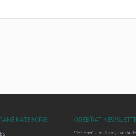
RANÉ KATEGORIE
ODEBÍRAT NEWSLETT
Vložte svůj e-mail a my vám bud
lba