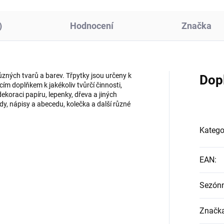
)
Hodnocení
Značka
různých tvarů a barev. Třpytky jsou určeny k
Dop
cím doplňkem k jakékoliv tvůrčí činnosti,
koraci papíru, lepenky, dřeva a jiných
zdy, nápisy a abecedu, kolečka a další různé
Katego
EAN
:
Sezón
Značk