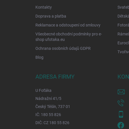
Kontakty
Svateb
Doprava a platba
Dětská
Reklamace a odstoupení od smlouvy
Fotor
Všeobecné obchodní podmínky pro e-
Rámečk
shop ufotaka.eu
Eurocl
Ochrana osobních údajů GDPR
Tvořiv
Blog
ADRESA FIRMY
KON
U Foťáka
Nádražní 41/5
Český Těšín, 737 01
IČ: 180 55 826
DIČ: CZ 180 55 826