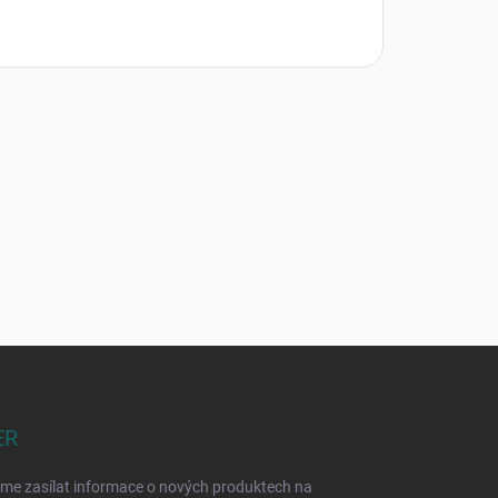
ER
eme zasílat informace o nových produktech na