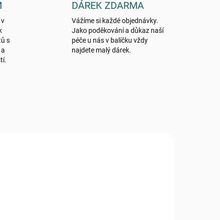
M
DÁREK ZDARMA
 v
Vážíme si každé objednávky.
k
Jako poděkování a důkaz naší
tů s
péče u nás v balíčku vždy
 a
najdete malý dárek.
tí.