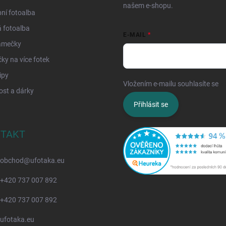
našem e-shopu.
ní fotoalba
 fotoalba
E-MAIL
ámečky
y na více fotek
ipy
Vložením e-mailu souhlasíte se
z
ost a dárky
Přihlásit se
TAKT
obchod
@
ufotaka.eu
+420 737 007 892
+420 737 007 892
ufotaka.eu