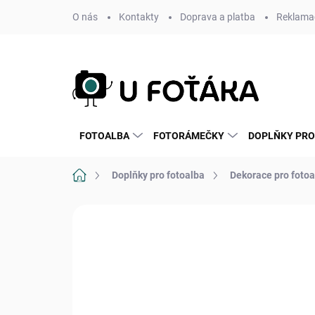
Přejít
O nás
Kontakty
Doprava a platba
Reklamac
na
obsah
FOTOALBA
FOTORÁMEČKY
DOPLŇKY PRO
Domů
Doplňky pro fotoalba
Dekorace pro fotoa
Neohodnoceno
Podrobnosti hodnoce