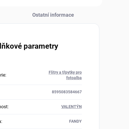
Ostatní informace
lňkové parametry
Flitry a třpytky pro
rie
:
fotoalba
8595083584667
nost
:
VALENTÝN
a
:
FANDY