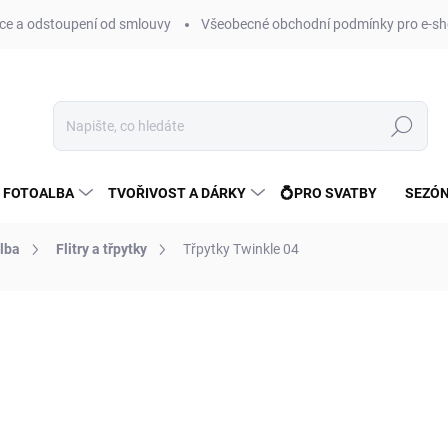
e a odstoupení od smlouvy
Všeobecné obchodní podmínky pro e-sh
Hledat
 FOTOALBA
TVOŘIVOST A DÁRKY
💍PRO SVATBY
SEZÓN
lba
Flitry a třpytky
Třpytky Twinkle 04
ní
ZNAČKA:
FANDY
51 Kč
42 Kč bez DPH
Měrná
SKLADEM
(>10 KS)
cena: