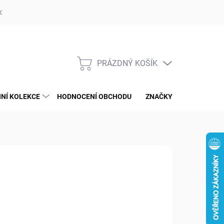
op ufotaka.eu
Ochrana osobních údajů GDPR
Blog
PRÁZDNÝ KOŠÍK
NÁKUPNÍ
KOŠÍK
NÍ KOLEKCE
HODNOCENÍ OBCHODU
ZNAČKY