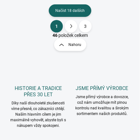
Načíst 18 dalších
1
3
O
S
v
t
46
položek celkem
l
r
Nahoru
á
á
d
n
a
k
c
o
í
p
v
r
á
v
HISTORIE A TRADICE
JSME PŘÍMÝ VÝROBCE
n
k
PŘES 30 LET
í
Jsme přímý výrobce a dovozce,
y
což nám umožňuje mít plnou
Díky naší dlouholeté zkušenosti
v
kontrolu nad kvalitou a širokým
víme přesně, co zákazníci chtějí.
ý
sortimentem našich produktů.
Naším hlavním cílem je jim
p
maximálně vyhovět, abyste byli s
i
nákupem vždy spokojeni.
s
u