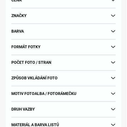
CENA
o
d
u
ZNAČKY
k
t
BARVA
ů
FORMÁT FOTKY
POČET FOTO / STRAN
ZPŮSOB VKLÁDÁNÍ FOTO
MOTIV FOTOALBA / FOTORÁMEČKU
DRUH VAZBY
MATERIÁL A BARVA LISTŮ