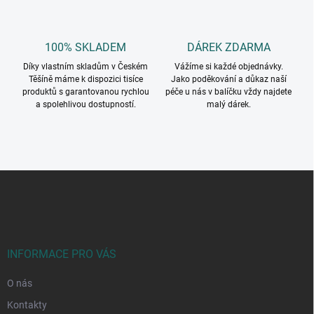
100% SKLADEM
DÁREK ZDARMA
Díky vlastním skladům v Českém
Vážíme si každé objednávky.
Těšíně máme k dispozici tisíce
Jako poděkování a důkaz naší
produktů s garantovanou rychlou
péče u nás v balíčku vždy najdete
a spolehlivou dostupností.
malý dárek.
Z
á
p
a
t
í
INFORMACE PRO VÁS
O nás
Kontakty