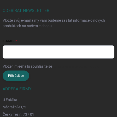
ODEBÍRAT NEWSLETTER
Vložte svůj e-mail a my vám budeme zasílat informace o nových
produktech na našem e-shopu.
E-MAIL
Vložením e-mailu souhlasíte se
zpracováním osobních údajů
Přihlásit se
ADRESA FIRMY
U Foťáka
Nádražní 41/5
Český Těšín, 737 01