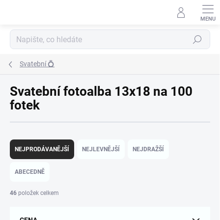
Přejít
na
obsah
Hledat
Svatební 💍
Svatební fotoalba 13x18 na 100
fotek
Ř
a
NEJPRODÁVANĚJŠÍ
NEJLEVNĚJŠÍ
NEJDRAŽŠÍ
z
e
ABECEDNĚ
n
í
46
položek celkem
p
r