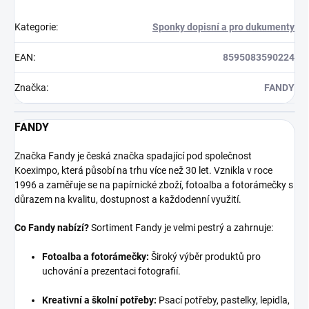
Kategorie
:
Sponky dopisní a pro dukumenty
EAN
:
8595083590224
Značka
:
FANDY
FANDY
Značka Fandy je česká značka spadající pod společnost
Koeximpo, která působí na trhu více než 30 let. Vznikla v roce
1996 a zaměřuje se na papírnické zboží, fotoalba a fotorámečky s
důrazem na kvalitu, dostupnost a každodenní využití.
Co Fandy nabízí?
Sortiment Fandy je velmi pestrý a zahrnuje:
Fotoalba a fotorámečky:
Široký výběr produktů pro
uchování a prezentaci fotografií.
Kreativní a školní potřeby:
Psací potřeby, pastelky, lepidla,