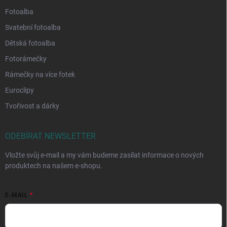
Fotoalba
Svatební fotoalba
Dětská fotoalba
Fotorámečky
Rámečky na více fotek
Euroclipy
Tvořivost a dárky
ODEBÍRAT NEWSLETTER
Vložte svůj e-mail a my vám budeme zasílat informace o nových
produktech na našem e-shopu.
E-MAIL