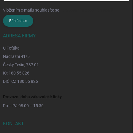
Vložením e-mailu souhlasíte se
zpracováním osobních údajů
Přihlásit se
ADRESA FIRMY
U Foťáka
Nádražní 41/5
Český Těšín, 737 01
IČ: 180 55 826
DIČ: CZ 180 55 826
Provozní doba zákaznické linky
Po – Pá 08:00 – 15:30
KONTAKT