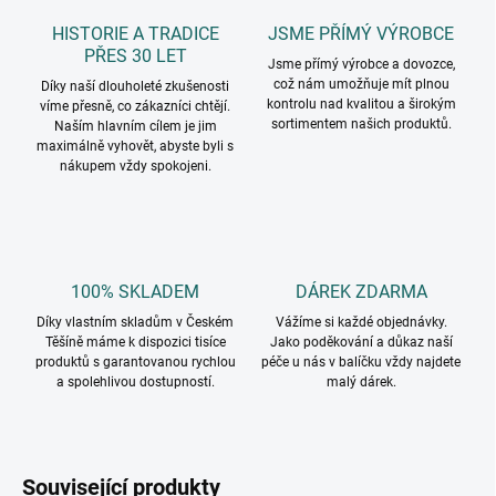
HISTORIE A TRADICE
JSME PŘÍMÝ VÝROBCE
PŘES 30 LET
Jsme přímý výrobce a dovozce,
což nám umožňuje mít plnou
Díky naší dlouholeté zkušenosti
kontrolu nad kvalitou a širokým
víme přesně, co zákazníci chtějí.
sortimentem našich produktů.
Naším hlavním cílem je jim
maximálně vyhovět, abyste byli s
nákupem vždy spokojeni.
100% SKLADEM
DÁREK ZDARMA
Díky vlastním skladům v Českém
Vážíme si každé objednávky.
Těšíně máme k dispozici tisíce
Jako poděkování a důkaz naší
produktů s garantovanou rychlou
péče u nás v balíčku vždy najdete
a spolehlivou dostupností.
malý dárek.
Související produkty