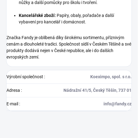
nůžky a další pomůcky pro školu i tvoření.
Kancelářské zboží:
Papíry, obaly, pořadače a další
vybavení pro kancelář i domácnost.
Značka Fandy je oblíbená díky širokému sortimentu, příznivým
cenám a dlouholeté tradici. Společnost sídlí v Českém Těšíně a své
produkty dodává nejen v České republice, ale i do dalších
evropských zemí.
Výrobní společnost
:
Koeximpo, spol. s r.o.
Adresa
:
Nádražní 41/5, Český Těšín, 737 01
E-mail
:
info@fandy.cz