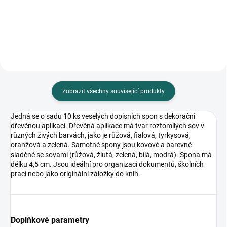
knize, 6 ks, velikost archu 18,2 x
samolepky cca 3 cm, rozměr
10,3 cm
archu 10 x 16 cm
Zobrazit všechny související produkty
Jedná se o sadu 10 ks veselých dopisních spon s dekorační
dřevěnou aplikací. Dřevěná aplikace má tvar roztomilých sov v
různých živých barvách, jako je růžová, fialová, tyrkysová,
oranžová a zelená. Samotné spony jsou kovové a barevně
sladěné se sovami (růžová, žlutá, zelená, bílá, modrá). Spona má
délku 4,5 cm. Jsou ideální pro organizaci dokumentů, školních
prací nebo jako originální záložky do knih.
Doplňkové parametry