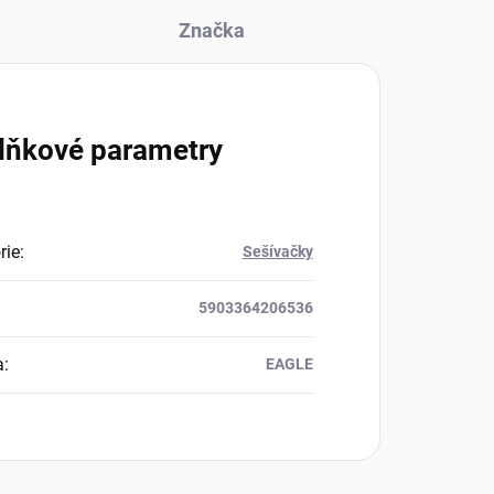
Značka
lňkové parametry
rie
:
Sešívačky
5903364206536
a
:
EAGLE