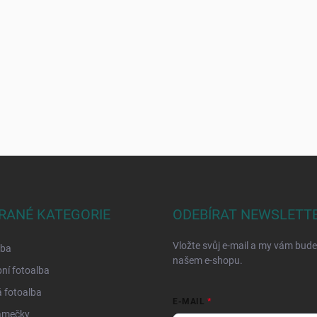
RANÉ KATEGORIE
ODEBÍRAT NEWSLETT
Vložte svůj e-mail a my vám bud
lba
našem e-shopu.
ní fotoalba
 fotoalba
E-MAIL
ámečky