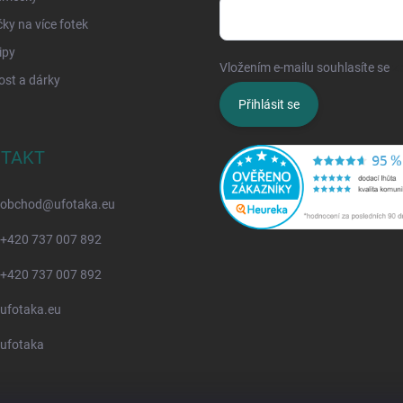
y na více fotek
ipy
Vložením e-mailu souhlasíte se
z
ost a dárky
Přihlásit se
TAKT
obchod
@
ufotaka.eu
+420 737 007 892
+420 737 007 892
ufotaka.eu
ufotaka