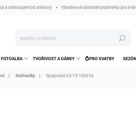
e a odstoupení od smlouvy
Všeobecné obchodní podmínky pro e-sh
Hledat
 FOTOALBA
TVOŘIVOST A DÁRKY
💍PRO SVATBY
SEZÓN
ení
Sešívačky
Spojovače 23/13 1000 ks
ní
ZNAČKA:
EAGLE
56 Kč
46 Kč bez DPH
Měrná
SKLADEM
(>10 KS)
cena: