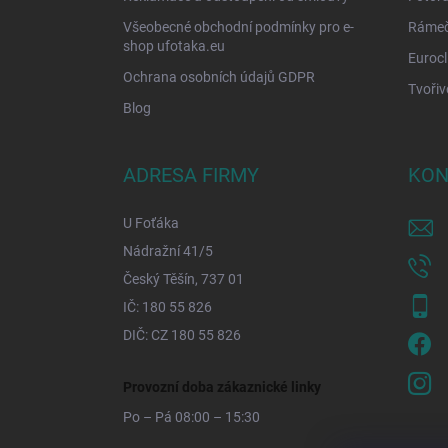
Všeobecné obchodní podmínky pro e-
Rámečk
shop ufotaka.eu
Eurocl
Ochrana osobních údajů GDPR
Tvořiv
Blog
ADRESA FIRMY
KON
U Foťáka
Nádražní 41/5
Český Těšín, 737 01
IČ: 180 55 826
DIČ: CZ 180 55 826
Provozní doba zákaznické linky
Po – Pá 08:00 – 15:30