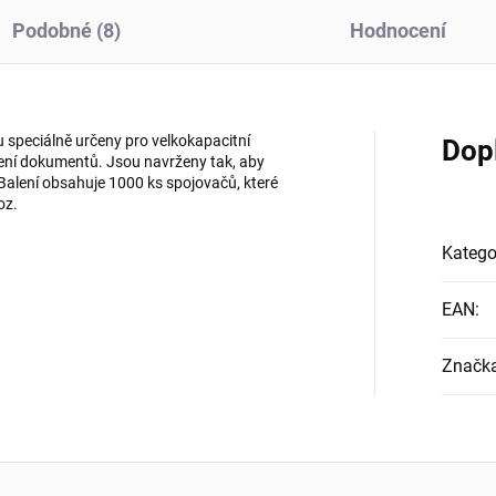
Podobné (8)
Hodnocení
u speciálně určeny pro velkokapacitní
Dop
ojení dokumentů. Jsou navrženy tak, aby
 Balení obsahuje 1000 ks spojovačů, které
oz.
Katego
EAN
:
Značk