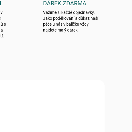
M
DÁREK ZDARMA
 v
Vážíme si každé objednávky.
k
Jako poděkování a důkaz naší
tů s
péče u nás v balíčku vždy
 a
najdete malý dárek.
tí.