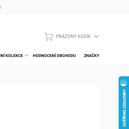
op ufotaka.eu
Ochrana osobních údajů GDPR
Blog
PRÁZDNÝ KOŠÍK
NÁKUPNÍ
KOŠÍK
NÍ KOLEKCE
HODNOCENÍ OBCHODU
ZNAČKY