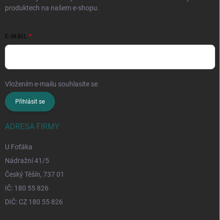
produktech na našem e-shopu.
E-MAIL
Vložením e-mailu souhlasíte se
zpracováním osobních údajů
Přihlásit se
ADRESA FIRMY
U Foťáka
Nádražní 41/5
Český Těšín, 737 01
IČ: 180 55 826
DIČ: CZ 180 55 826