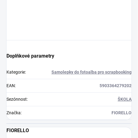
Doplňkové parametry
Kategorie
:
Samolepky do fotoalba pro scrapbooking
EAN
:
5903364279202
Sezónnost
:
ŠKOLA
Značka
:
FIORELLO
FIORELLO