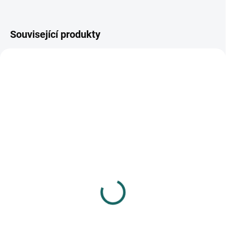
Související produkty
SKLADEM
SKLADEM
(>10 KS)
(>10 KS)
Kolíčky dekorační
Kolíčky dekorační
dřevěné Color malé
dřevěné Color 02
stříbrné
39 Kč
45 Kč
Do košíku