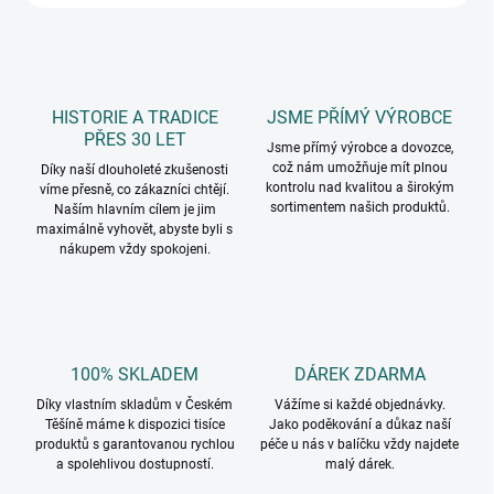
HISTORIE A TRADICE
JSME PŘÍMÝ VÝROBCE
PŘES 30 LET
Jsme přímý výrobce a dovozce,
což nám umožňuje mít plnou
Díky naší dlouholeté zkušenosti
kontrolu nad kvalitou a širokým
víme přesně, co zákazníci chtějí.
sortimentem našich produktů.
Naším hlavním cílem je jim
maximálně vyhovět, abyste byli s
nákupem vždy spokojeni.
100% SKLADEM
DÁREK ZDARMA
Díky vlastním skladům v Českém
Vážíme si každé objednávky.
Těšíně máme k dispozici tisíce
Jako poděkování a důkaz naší
produktů s garantovanou rychlou
péče u nás v balíčku vždy najdete
a spolehlivou dostupností.
malý dárek.