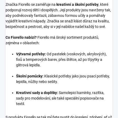
Značka Fiorello se zaměřuje na
kreativní a školní potřeby
, které
podporují rozvoj dětí i dospělých. Její produkty jsou navrženy tak,
aby podněcovaly fantazii, zábavnou formou učily a pomáhaly
vyjádřit kreativní nápady. Značka se snaží klást důraz na kvalitu,
bezpečnost a pestrost, aby si v její nabídce našel každý to své.
Co Fiorello nabízí?
Fiorello má široký sortiment produktů,
zejména v oblastech:
Výtvarné potřeby:
Od pastelek (voskových, akrylových),
fixů a temperových barev, přes štětce, až po třpytky a
glitrová lepidla.
Školní pomůcky:
Klasické potřeby jako jsou psací potřeby,
lepidla, nůžky nebo sešity.
Kreativní sady a doplňky:
Samolepicí kamínky, razítka,
sady pro modelování, ale také speciální popisovače na
textil.
S produkty Fiorello se tak můžete pustit do kreslení, zdobení, ať už