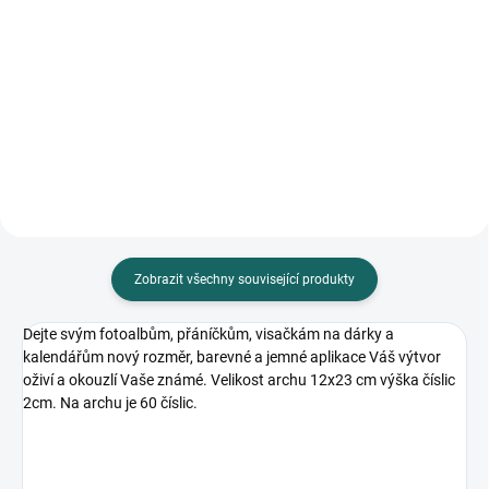
Do košíku
50 ks, rozměr 25 x 3 mm, tloušťka
7 mm, barevné
50 ks, rozměr 25 x 3 mm, tloušťka
7 mm
Zobrazit všechny související produkty
Dejte svým fotoalbům, přáníčkům, visačkám na dárky a
kalendářům nový rozměr, barevné a jemné aplikace Váš výtvor
oživí a okouzlí Vaše známé. Velikost archu 12x23 cm výška číslic
2cm. Na archu je 60 číslic.