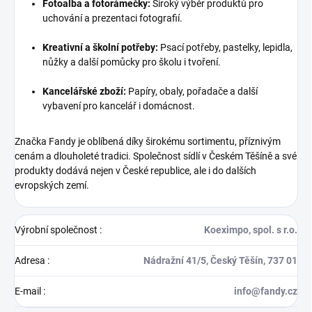
Fotoalba a fotorámečky:
Široký výběr produktů pro
uchování a prezentaci fotografií.
Kreativní a školní potřeby:
Psací potřeby, pastelky, lepidla,
nůžky a další pomůcky pro školu i tvoření.
Kancelářské zboží:
Papíry, obaly, pořadače a další
vybavení pro kancelář i domácnost.
Značka Fandy je oblíbená díky širokému sortimentu, příznivým
cenám a dlouholeté tradici. Společnost sídlí v Českém Těšíně a své
produkty dodává nejen v České republice, ale i do dalších
evropských zemí.
Výrobní společnost
:
Koeximpo, spol. s r.o.
Adresa
:
Nádražní 41/5, Český Těšín, 737 01
E-mail
:
info@fandy.cz