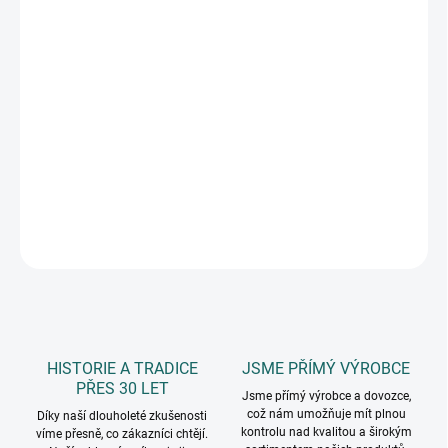
10.8.2026
MOŽNOSTI
DORUČENÍ
−
+
Přidat do košíku
60 ks hologramových samolepek, velikost samolepky 1,2 cm,
rozměr archu 9,5 x 15,5 cm, 5 archů v balení
DETAILNÍ INFORMACE
ZEPTAT SE
HISTORIE A TRADICE
JSME PŘÍMÝ VÝROBCE
PŘES 30 LET
Jsme přímý výrobce a dovozce,
což nám umožňuje mít plnou
Díky naší dlouholeté zkušenosti
kontrolu nad kvalitou a širokým
víme přesně, co zákazníci chtějí.