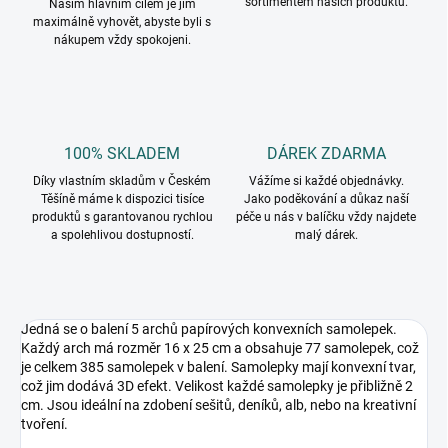
sortimentem našich produktů.
Naším hlavním cílem je jim
maximálně vyhovět, abyste byli s
nákupem vždy spokojeni.
100% SKLADEM
DÁREK ZDARMA
Díky vlastním skladům v Českém
Vážíme si každé objednávky.
Těšíně máme k dispozici tisíce
Jako poděkování a důkaz naší
produktů s garantovanou rychlou
péče u nás v balíčku vždy najdete
a spolehlivou dostupností.
malý dárek.
Jedná se o balení 5 archů papírových konvexních samolepek.
Každý arch má rozměr 16 x 25 cm a obsahuje 77 samolepek, což
je celkem 385 samolepek v balení. Samolepky mají konvexní tvar,
což jim dodává 3D efekt. Velikost každé samolepky je přibližně 2
cm. Jsou ideální na zdobení sešitů, deníků, alb, nebo na kreativní
tvoření.