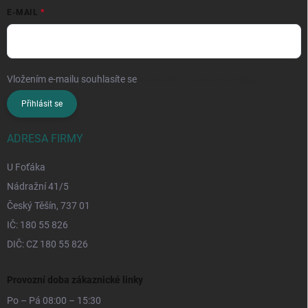
E-MAIL
Vložením e-mailu souhlasíte se
zpracováním osobních údajů
Přihlásit se
ADRESA FIRMY
U Foťáka
Nádražní 41/5
Český Těšín, 737 01
IČ: 180 55 826
DIČ: CZ 180 55 826
Provozní doba zákaznické linky
Po – Pá 08:00 – 15:30