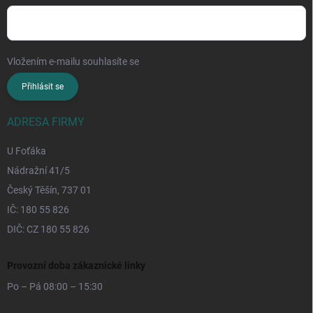
Vložením e-mailu souhlasíte se
zpracováním osobních údajů
Přihlásit se
ADRESA FIRMY
U Foťáka
Nádražní 41/5
Český Těšín, 737 01
IČ: 180 55 826
DIČ: CZ 180 55 826
Provozní doba zákaznické linky
Po – Pá 08:00 – 15:30