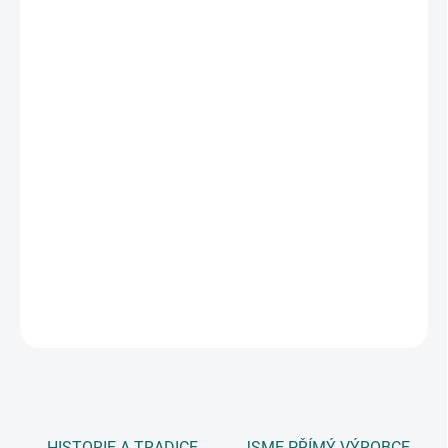
DORUČIT DO:
7.8.2026
MOŽNOSTI
DORUČENÍ
−
+
Přidat do košíku
Roztomilé samolepky veselého SANTY Vám nesmí chybět při
tvorbě vánočních přáníček, jmenovek nebo zdobení vánoční
tabule. Legrační pozice tohoto chlapíka vykouzlí úsměv na tváří
každého, kdo se na ně podívá.
DETAILNÍ INFORMACE
ZEPTAT SE
HISTORIE A TRADICE
JSME PŘÍMÝ VÝROBCE