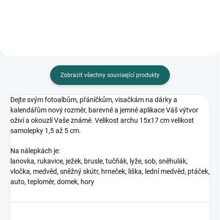
Zobrazit všechny související produkty
Dejte svým fotoalbům, přáníčkům, visačkám na dárky a
kalendářům nový rozměr, barevné a jemné aplikace Váš výtvor
oživí a okouzlí Vaše známé. Velikost archu 15x17 cm velikost
samolepky 1,5 až 5 cm.
Na nálepkách je:
lanovka, rukavice, ježek, brusle, tučňák, lyže, sob, sněhulák,
vločka, medvěd, sněžný skútr, hrneček, liška, lední medvěd, ptáček,
auto, teploměr, domek, hory