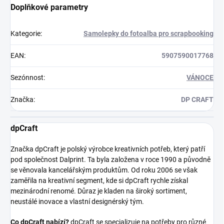
Doplňkové parametry
Kategorie
:
Samolepky do fotoalba pro scrapbooking
EAN
:
5907590017768
Sezónnost
:
VÁNOCE
Značka
:
DP CRAFT
dpCraft
Značka dpCraft je polský výrobce kreativních potřeb, který patří
pod společnost Dalprint. Ta byla založena v roce 1990 a původně
se věnovala kancelářským produktům. Od roku 2006 se však
zaměřila na kreativní segment, kde si dpCraft rychle získal
mezinárodní renomé. Důraz je kladen na široký sortiment,
neustálé inovace a vlastní designérský tým.
Co dpCraft nabízí?
dpCraft se specializuje na potřeby pro různé