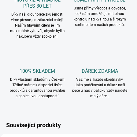
PŘES 30 LET
Jsme přímý výrobce a dovozce,
což nám umožňuje mít plnou
Díky naší dlouholeté zkušenosti
kontrolu nad kvalitou a širokým
víme přesně, co zákazníci chtějí.
sortimentem našich produktů.
Naším hlavním cílem je jim
maximálně vyhovět, abyste byli s
nákupem vždy spokojeni.
100% SKLADEM
DÁREK ZDARMA
Díky vlastním skladům v Českém
Vážíme si každé objednávky.
Těšíně máme k dispozici tisíce
Jako poděkování a důkaz naší
produktů s garantovanou rychlou
péče u nás v balíčku vždy najdete
a spolehlivou dostupností.
malý dárek.
Související produkty