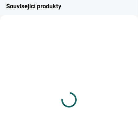
Související produkty
SKLADEM
(>10 KS)
Samolepky papírové
DPNK-045 kytky a motýli
68 Kč
Do košíku
21 ks papírových samolepek,