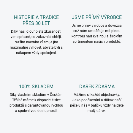
HISTORIE A TRADICE
JSME PŘÍMÝ VÝROBCE
PŘES 30 LET
Jsme přímý výrobce a dovozce,
což nám umožňuje mít plnou
Díky naší dlouholeté zkušenosti
kontrolu nad kvalitou a širokým
víme přesně, co zákazníci chtějí.
sortimentem našich produktů.
Naším hlavním cílem je jim
maximálně vyhovět, abyste byli s
nákupem vždy spokojeni.
100% SKLADEM
DÁREK ZDARMA
Díky vlastním skladům v Českém
Vážíme si každé objednávky.
Těšíně máme k dispozici tisíce
Jako poděkování a důkaz naší
produktů s garantovanou rychlou
péče u nás v balíčku vždy najdete
a spolehlivou dostupností.
malý dárek.