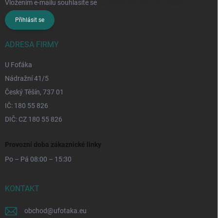
Vložením e-mailu souhlasíte se
zpracováním osobních údajů
Přihlásit se
ADRESA FIRMY
U Foťáka
Nádražní 41/5
Český Těšín, 737 01
IČ: 180 55 826
DIČ: CZ 180 55 826
Provozní doba zákaznické linky
Po – Pá 08:00 – 15:30
KONTAKT
obchod
@
ufotaka.eu