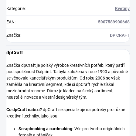
Kategorie
:
Květiny
EAN
:
5907589900668
Značka
:
DP CRAFT
dpCraft
Značka dpCraft je polský výrobce kreativních potřeb, který patří
pod společnost Dalprint. Ta byla založena v roce 1990 a původně
se věnovala kancelářským produktům. Od roku 2006 se však
zaměřila na kreativní segment, kde si dpCraft rychle získal
mezinárodní renomé. Důraz je kladen na široký sortiment,
neustálé inovace a vlastní designérský tým.
Co dpCraft nabízí?
dpCraft se specializuje na potřeby pro různé
kreativní techniky, jako jsou:
Scrapbooking a cardmaking:
Vše pro tvorbu originálních
fotoalb a přáníček.