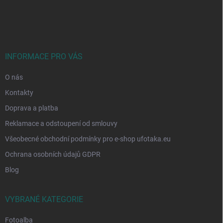
Z
á
p
a
t
í
INFORMACE PRO VÁS
O nás
Kontakty
Doprava a platba
Reklamace a odstoupení od smlouvy
Všeobecné obchodní podmínky pro e-shop ufotaka.eu
Ochrana osobních údajů GDPR
Blog
VYBRANÉ KATEGORIE
Fotoalba