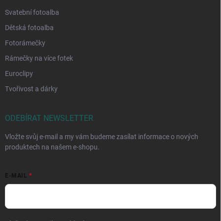
Svatební fotoalba
Dětská fotoalba
Fotorámečky
Rámečky na více fotek
Euroclipy
Tvořivost a dárky
ODEBÍRAT NEWSLETTER
Vložte svůj e-mail a my vám budeme zasílat informace o nových
produktech na našem e-shopu.
E-MAIL