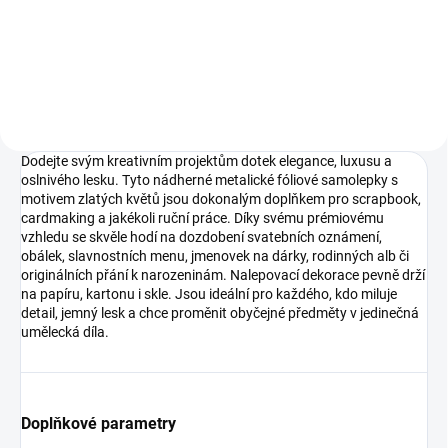
velikost samolepky cca 2 cm,
rozměr archu 15 x 17 cm
Dodejte svým kreativním projektům dotek elegance, luxusu a
oslnivého lesku. Tyto nádherné metalické fóliové samolepky s
motivem zlatých květů jsou dokonalým doplňkem pro scrapbook,
cardmaking a jakékoli ruční práce. Díky svému prémiovému
vzhledu se skvěle hodí na dozdobení svatebních oznámení,
obálek, slavnostních menu, jmenovek na dárky, rodinných alb či
originálních přání k narozeninám. Nalepovací dekorace pevně drží
na papíru, kartonu i skle. Jsou ideální pro každého, kdo miluje
detail, jemný lesk a chce proměnit obyčejné předměty v jedinečná
umělecká díla.
Doplňkové parametry